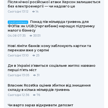
Після нічної російської атаки Херсон залишається
без електроенергії — чи надовго це
Сьогодні 13:12
14
Понад пів мільярда гривень для
ПАРТНЕРСЬКА
ФОПів: як UGB (Укргазбанк) нарощує підтримку
малого бізнесу
04.08 07:35
35131
Нові ліміти банків: кому заблокують картки та
перекази вже у серпні
Сьогодні 13:10
25
Де в Україні з’явиться соціальне житло: названо
перші п’ять міст
Сьогодні 13:05
31
Власник Rozetka оцінив збитки від знищення
складу в кілька мільярдів гривень
Сьогодні 12:36
76
Чи варто зараз відкривати депозит