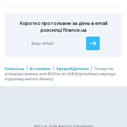
Коротко про головне за день в email
розсилці finance.ua
Ваш email
/
/
/
Finance.ua
Всі новини
Кредит&Депозит
Понад пів
мільярда гривень для ФОПів: як UGB (Укргазбанк) нарощує
підтримку малого бізнесу
Місце для вашої реклами