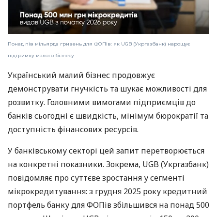
Понад пів мільярда гривень для ФОПів: як UGB (Укргазбанк) нарощує
підтримку малого бізнесу
Український малий бізнес продовжує
демонструвати гнучкість та шукає можливості для
розвитку. Головними вимогами підприємців до
банків сьогодні є швидкість, мінімум бюрократії та
доступність фінансових ресурсів.
У банківському секторі цей запит перетворюється
на конкретні показники. Зокрема, UGB (Укргазбанк)
повідомляє про суттєве зростання у сегменті
мікрокредитування: з грудня 2025 року кредитний
портфель банку для ФОПів збільшився на понад 500