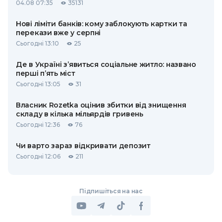
04.08 07:35
35131
Нові ліміти банків: кому заблокують картки та
перекази вже у серпні
Сьогодні 13:10
25
Де в Україні з’явиться соціальне житло: названо
перші п’ять міст
Сьогодні 13:05
31
Власник Rozetka оцінив збитки від знищення
складу в кілька мільярдів гривень
Сьогодні 12:36
76
Чи варто зараз відкривати депозит
Сьогодні 12:06
211
Підпишіться на нас