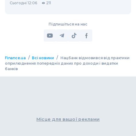
Сьогодні 12:06
211
Підпишіться на нас
/
/
Finance.ua
Всі новини
Нацбанк відмовився від практики
оприлюднення попередніх даних про доходи і видатки
банків
Місце для вашої реклами