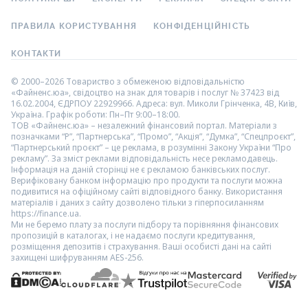
ПРАВИЛА КОРИСТУВАННЯ
КОНФІДЕНЦІЙНІСТЬ
КОНТАКТИ
© 2000–2026 Товариство з обмеженою відповідальністю
«Файненс.юа», свідоцтво на знак для товарів і послуг № 37423 від
16.02.2004, ЄДРПОУ 22929966. Адреса: вул. Миколи Грінченка, 4В, Київ,
Україна. Графік роботи: Пн–Пт 9:00–18:00.
ТОВ «Файненс.юа» – незалежний фінансовий портал. Матеріали з
позначками “Р”, “Партнерська”, “Промо”, “Акція”, “Думка”, “Спецпроєкт”,
“Партнерський проєкт” – це реклама, в розумінні Закону України “Про
рекламу”. За зміст реклами відповідальність несе рекламодавець.
Інформація на даній сторінці не є рекламою банківських послуг.
Верифіковану банком інформацію про продукти та послуги можна
подивитися на офіційному сайті відповідного банку. Використання
матеріалів і даних з сайту дозволено тільки з гіперпосиланням
https://finance.ua.
Ми не беремо плату за послуги підбору та порівняння фінансових
пропозицій в каталогах, і не надаємо послуги кредитування,
розміщення депозитів і страхування. Ваші особисті дані на сайті
захищені шифруванням AES-256.