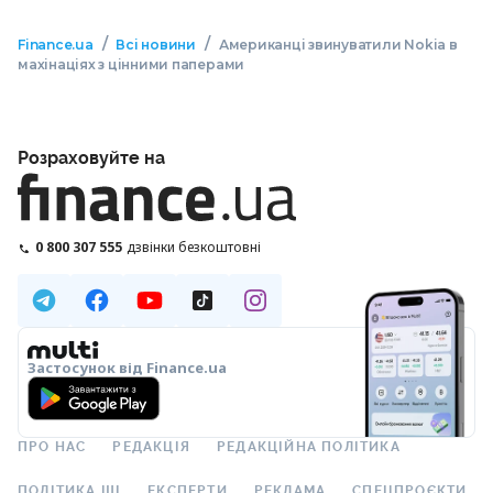
/
/
Finance.ua
Всі новини
Американці звинуватили Nokia в
махінаціях з цінними паперами
Розраховуйте на
0 800 307 555
дзвінки безкоштовні
Застосунок від Finance.ua
ПРО НАС
РЕДАКЦІЯ
РЕДАКЦІЙНА ПОЛІТИКА
ПОЛІТИКА ШІ
ЕКСПЕРТИ
РЕКЛАМА
СПЕЦПРОЄКТИ