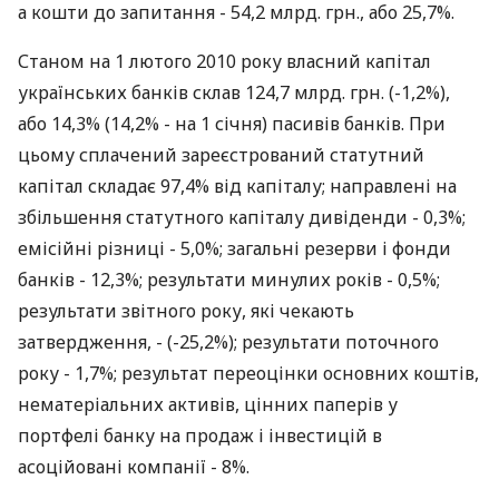
а кошти до запитання - 54,2 млрд. грн., або 25,7%.
Станом на 1 лютого 2010 року власний капітал
українських банків склав 124,7 млрд. грн. (-1,2%),
або 14,3% (14,2% - на 1 січня) пасивів банків. При
цьому сплачений зареєстрований статутний
капітал складає 97,4% від капіталу; направлені на
збільшення статутного капіталу дивіденди - 0,3%;
емісійні різниці - 5,0%; загальні резерви і фонди
банків - 12,3%; результати минулих років - 0,5%;
результати звітного року, які чекають
затвердження, - (-25,2%); результати поточного
року - 1,7%; результат переоцінки основних коштів,
нематеріальних активів, цінних паперів у
портфелі банку на продаж і інвестицій в
асоційовані компанії - 8%.