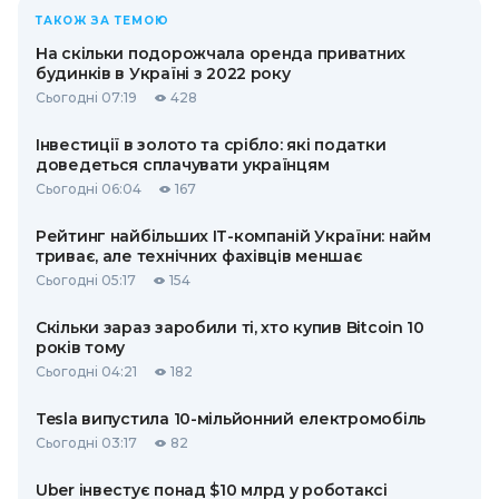
ТАКОЖ ЗА ТЕМОЮ
На скільки подорожчала оренда приватних
будинків в Україні з 2022 року
Сьогодні 07:19
428
Інвестиції в золото та срібло: які податки
доведеться сплачувати українцям
Сьогодні 06:04
167
Рейтинг найбільших ІТ-компаній України: найм
триває, але технічних фахівців меншає
Сьогодні 05:17
154
Скільки зараз заробили ті, хто купив Bitcoin 10
років тому
Сьогодні 04:21
182
Tesla випустила 10-мільйонний електромобіль
Сьогодні 03:17
82
Uber інвестує понад $10 млрд у роботаксі