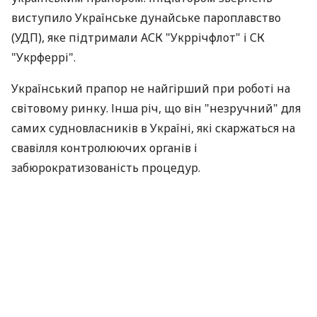
виступило Українське дунайське пароплавство
(УДП), яке підтримали АСК "Укррічфлот" і СК
"Укрферрі".
Український прапор не найгірший при роботі на
світовому ринку. Інша річ, що він "незручний" для
самих судновласників в Україні, які скаржаться на
свавілля контролюючих органів і
забюрократизованість процедур.
Український прапор незручний тільки в Україні
Кодекс торгового мореплавання України визначає
перелік із 15 основних документів, які повинно
мати судно, у тому числі і свідоцтво про
мінімальний склад екіпажу. До кінця 2008 року
термін дії цих документів був таким же, як і