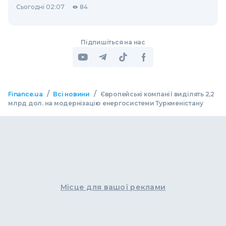
Сьогодні 02:07
84
Підпишіться на нас
/
/
Finance.ua
Всі новини
Європейські компанії виділять 2,2
млрд дол. на модернізацію енергосистеми Туркменістану
Місце для вашої реклами