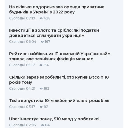
На скільки подорожчала оренда приватних
будинків в Україні з 2022 року
Сьогодні 07:19
428
Інвестиції в золото та срібло: які податки
доведеться сплачувати українцям
Сьогодні 06:04
167
Рейтинг найбільших ІТ-компаній України: найм
триває, але технічних фахівців меншає
Сьогодні 05:17
154
Скільки зараз заробили ті, хто купив Bitcoin 10
років тому
Сьогодні 04:21
182
Tesla випустила 10-мільйонний електромобіль
Сьогодні 03:17
82
Uber інвестує понад $10 млрд у роботаксі
Сьогодні 02:07
84