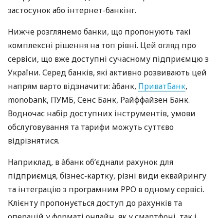
застосунок або інтернет-банкінг.
Нижче розглянемо банки, що пропонують такі
комплексні рішення на топ рівні. Цей огляд про
сервіси, що вже доступні сучасному підприємцю з
України. Серед банків, які активно розвивають цей
напрям варто відзначити: àбанк,
ПриватБанк
,
monobank, ПУМБ, Сенс Банк, Райффайзен Банк.
Водночас набір доступних інструментів, умови
обслуговування та тарифи можуть суттєво
відрізнятися.
Наприклад, в àбанк об’єднали рахунок для
підприємця, бізнес-картку, різні види еквайрингу
та інтеграцію з програмним РРО в одному сервісі.
Клієнту пропонується доступ до рахунків та
операцій у форматі онлайн, як у смартфоні, так і