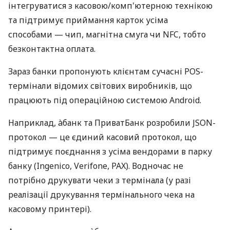
інтегруватися з касовою/комп'ютерною технікою
та підтримує приймання карток усіма
способами — чип, магнітна смуга чи NFC, тобто
безконтактна оплата.
Зараз банки пропонують клієнтам сучасні POS-
термінали відомих світових виробників, що
працюють під операційною системою Android.
Наприклад, àбанк та ПриватБанк розробили JSON-
протокол — це єдиний касовий протокол, що
підтримує поєднання з усіма вендорами в парку
банку (Ingenico, Verifone, PAX). Водночас не
потрібно друкувати чеки з термінала (у разі
реалізації друкування термінального чека на
касовому принтері).