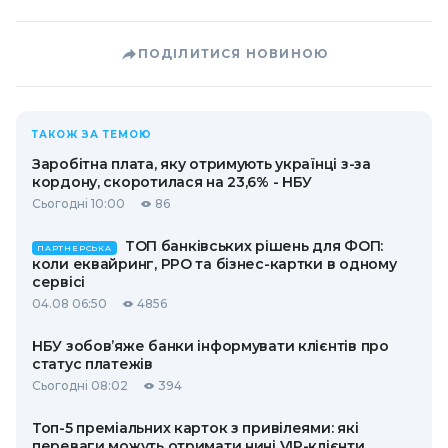
ПОДІЛИТИСЯ НОВИНОЮ
ТАКОЖ ЗА ТЕМОЮ
Заробітна плата, яку отримують українці з-за
кордону, скоротилася на 23,6% - НБУ
Сьогодні 10:00
86
ТОП банківських рішень для ФОП:
ПАРТНЕРСЬКА
коли еквайринг, РРО та бізнес-картки в одному
сервісі
04.08 06:50
4856
НБУ зобов’яже банки інформувати клієнтів про
статус платежів
Сьогодні 08:02
394
Топ-5 преміальних карток з привілеями: які
переваги можуть отримати нині VIP-клієнти