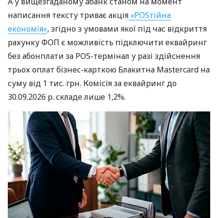
А у вищезгаданому àбанк станом на момент
написання тексту триває акція
«POSтійна
економія»
, згідно з умовами якої під час відкриття
рахунку ФОП є можливість підключити еквайринг
без абонплати за POS-термінал у разі здійснення
трьох оплат бізнес-карткою Блакитна Mastercard на
суму від 1 тис. грн. Комісія за еквайринг до
30.09.2026 р. складе лише 1,2%.