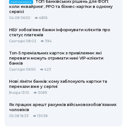
ТОП банківських рішень для ФОП:
ПАРТНЕРСЬКА
коли еквайринг, РРО та бізнес-картки в одному
сервісі
04.08 06:50
4856
НБУ зобов’яже банки інформувати клієнтів про
статус платежів
Сьогодні 08:02
394
Топ-5 преміальних карток з привілеями: які
переваги можуть отримати нині VIP-клієнти
банків
Сьогодні 06:50
423
Нові ліміти банків: кому заблокують картки та
перекази вже у серпні
Вчора 13:10
3089
Як працює арешт рахунків військовозобов’язаних
чоловіків
05.08 16:33
13038