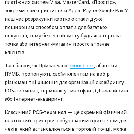
платіжних систем Visa, MasterCard, «Простір»,
зокрема з використанням Apple Pay та Google Pay. У
наш час розрахунки карткою стали дуже
поширеним способом оплати для багатьох
покупців, тому без еквайрингу будь-яка торгова
точка або інтернет-магазин просто втрачає
клієнтів.
Такі банки, як ПриватБанк,
monobank
, àбанк чи
ПУМБ, пропонують своїм клієнтам на вибір
різноманітні рішення для організації еквайрингу:
POS-термінал, термінал у смартфоні, QR-еквайринг
або інтернет-еквайринг.
Класичний POS-термінал — це окремий фізичний
платіжний пристрій з вбудованим принтером для
чеків, який встановлюється в торговій точці, може