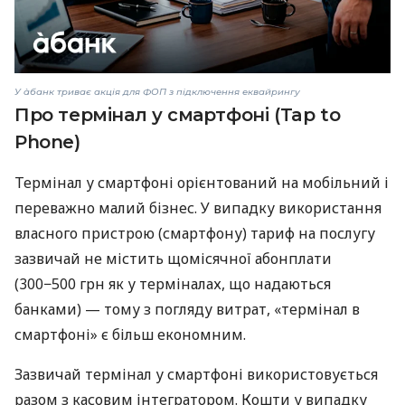
У àбанк триває акція для ФОП з підключення еквайрингу
Про термінал у смартфоні (Tap to
Phone)
Термінал у смартфоні орієнтований на мобільний і
переважно малий бізнес. У випадку використання
власного пристрою (смартфону) тариф на послугу
зазвичай не містить щомісячної абонплати
(300−500 грн як у терміналах, що надаються
банками) — тому з погляду витрат, «термінал в
смартфоні» є більш економним.
Зазвичай термінал у смартфоні використовується
разом з касовим інтегратором. Кошти у випадку