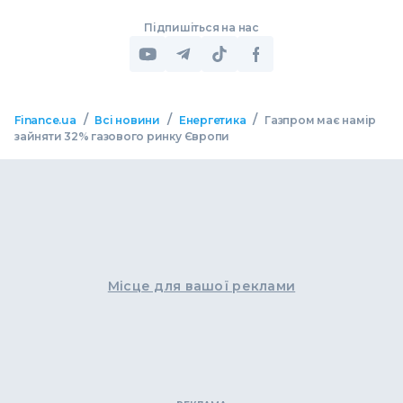
Підпишіться на нас
/
/
/
Finance.ua
Всі новини
Енергетика
Газпром має намір
зайняти 32% газового ринку Європи
Місце для вашої реклами