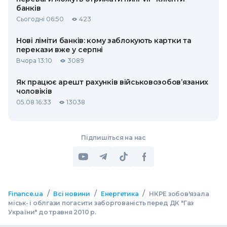
банків
Сьогодні 06:50
423
Нові ліміти банків: кому заблокують картки та
перекази вже у серпні
Вчора 13:10
3089
Як працює арешт рахунків військовозобов’язаних
чоловіків
05.08 16:33
13038
Підпишіться на нас
/
/
/
Finance.ua
Всі новини
Енергетика
НКРЕ зобов'язала
міськ- і облгази погасити заборгованість перед ДК "Газ
України" до травня 2010 р.