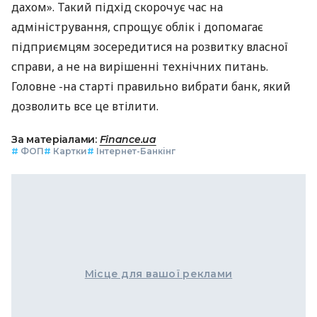
дахом». Такий підхід скорочує час на
адміністрування, спрощує облік і допомагає
підприємцям зосередитися на розвитку власної
справи, а не на вирішенні технічних питань.
Головне -на старті правильно вибрати банк, який
дозволить все це втілити.
За матеріалами:
Finance.ua
#
ФОП
#
Картки
#
Інтернет-Банкінг
Місце для вашої реклами