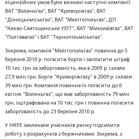
ліцензійних умов були визнані наступні компанії:
ВАТ "Волиньгаз", ВАТ "Криворіжгаз", ВАТ
"Донецькміськгаз", ВАТ "Мелітопольгаз", ДП
"Києво-Святошинське УЕГГ", ВАТ "Миколаївгаз", ВАТ
"Полтавагаз" і ВАТ "Тернопільміськгаз".
Зокрема, компанія "Мелітопольгаз" повинна до 5
березня 2010 р. погасити борги і заплатити штраф
10 тис. грн за заборгованість, яка в 2009 р. склала
27,9 млн грн. Борги "Криворіжгазу" в 2009 р. склали
39 млн грн. Компанія повинна їх погасити до 6
квітня. "Волиньгаз", що має заборгованість 79 млн
грн, оштрафована на 10 тис. грн і повинна погасити
заборгованість до 23 березня 2010 р.
У НКРЕ закликали учасників ринку підсилити
роботу з розрахунків з боржниками. Зокрема, з