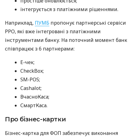
простіше оновлюється;
інтегрується з платіжними рішеннями.
Наприклад,
ПУМБ
пропонує партнерські сервіси
РРО, які вже інтегровані з платіжними
інструментами банку. На поточний момент банк
співпрацює з 6 партнерами:
E-чек;
CheckBox;
SM-POS;
Cashalot;
ВчасноКаса;
СмартКаса.
Про бізнес-картки
Бізнес-картка для ФОП забезпечує виконання