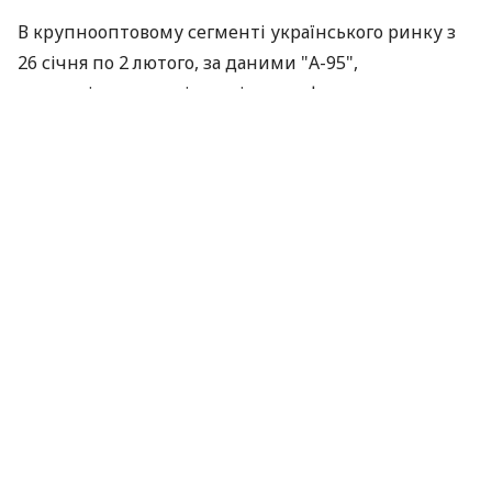
В крупнооптовому сегменті українського ринку з
26 січня по 2 лютого, за даними "А-95",
спостерігалося падіння цін на нафтопродукти.
Зокрема, бензин А-80 в крупному опті подешевшав
на 1,2%, до 7240 грн/тонна, А-92 - на 2,5% - до 8360
грн/тонна, А-95 - на 1,2%, до 8500 грн/тонна і
дизпаливо - на 3,1%, до 6600 грн/тонна.
За матеріалами:
Інтерфакс-Україна
ПОДІЛИТИСЯ НОВИНОЮ
Коротко про головне за день в email
розсилці finance.ua