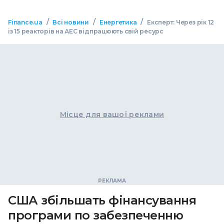
/
/
/
Finance.ua
Всі новини
Енергетика
Експерт: Через рік 12
із 15 реакторів на АЕС відпрацюють свій ресурс
Місце для вашої реклами
США збільшать фінансування
програми по забезпеченню