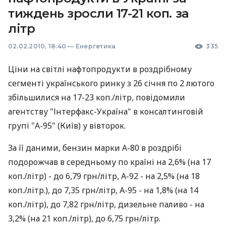
тиждень зросли 17-21 коп. за
літр
02.02.2010, 18:40
—
Енергетика
335
Ціни на світлі нафтопродукти в роздрібному
сегменті українського ринку з 26 січня по 2 лютого
збільшилися на 17-23 коп./літр, повідомили
агентству "Інтерфакс-Україна" в консалтинговій
групі "А-95" (Київ) у вівторок.
За її даними, бензин марки А-80 в роздрібі
подорожчав в середньому по країні на 2,6% (на 17
коп./літр) - до 6,79 грн/літр, А-92 - на 2,5% (на 18
коп./літр.), до 7,35 грн/літр, А-95 - на 1,8% (на 14
коп./літр), до 7,82 грн/літр, дизельне паливо - на
3,2% (на 21 коп./літр), до 6,75 грн/літр.