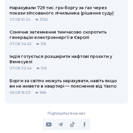
Нарахували 729 тис. грн боргу за газ через
покази зіпсованого лічильника (рішення суду)
07.08 10:24
3126
Сонячне затемнення тимчасово скоротить
генерацію електроенергії в Європі
07.08 04:45
316
Індія готується розширити нафтові проєкти у
Венесуелі
07.08 02:44
106
Борги за світло можуть нарахувати, навіть якщо
ви не живете в квартирі — пояснення від Yasno
06.08 18:03
966
Підпишіться на нас