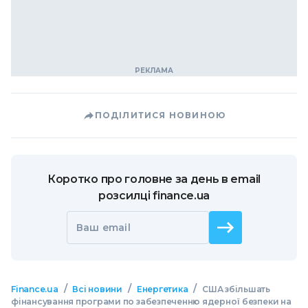
ПОДІЛИТИСЯ НОВИНОЮ
Коротко про головне за день в email
розсилці finance.ua
Ваш email
/
/
/
Finance.ua
Всі новини
Енергетика
США збільшать
фінансування програми по забезпеченню ядерної безпеки на