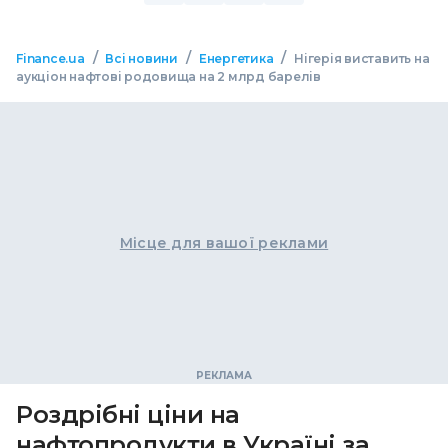
/
/
/
Finance.ua
Всі новини
Енергетика
Нігерія виставить на
аукціон нафтові родовища на 2 млрд барелів
Місце для вашої реклами
Роздрібні ціни на
нафтопродукти в Україні за