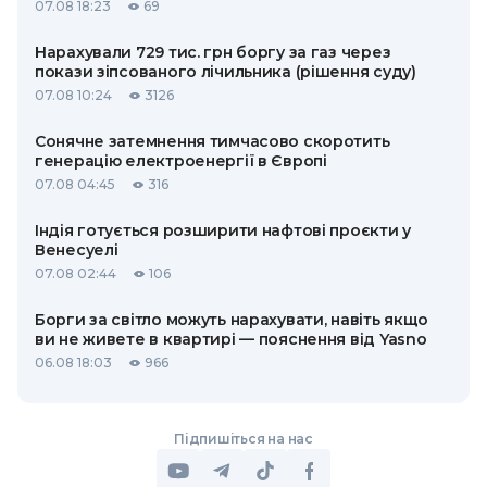
07.08 18:23
69
Нарахували 729 тис. грн боргу за газ через
покази зіпсованого лічильника (рішення суду)
07.08 10:24
3126
Сонячне затемнення тимчасово скоротить
генерацію електроенергії в Європі
07.08 04:45
316
Індія готується розширити нафтові проєкти у
Венесуелі
07.08 02:44
106
Борги за світло можуть нарахувати, навіть якщо
ви не живете в квартирі — пояснення від Yasno
06.08 18:03
966
Підпишіться на нас