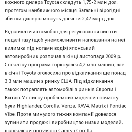
кожного дилера Toyota складуть 1,75-2 млн дол.
протягом найближчого місяця. Загальні вірогідні
збитки дилерів можуть досягти 2,47 млрд дол.
Відкликати автомобілі для регулювання висоти
педалі газу (щоб унеможливити наповзання на неї
килимка під ногами водія) японський
автовиробник розпочав в кінці листопада 2009 р.
Спочатку програма торкнулася 4,2 млн машин, але
в січні Toyota оголосила про відкликання ще понад
3,3 млн машин з ринку США. Під відкликання
також потраплять автомобілі з ринків Європи і
Китаю. У списку проблемних моделей спочатку
були Highlander, Corolla, Venza, RAV4, Matrix і Pontiac
Vibe. Проте минулого тижня компанії довелося
зупинити продаж і виробництво низки моделей,
включаючи популярні Camry і Corolla.