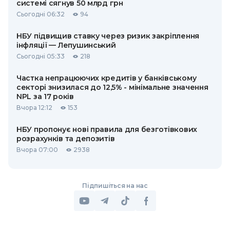
системі сягнув 50 млрд грн
Сьогодні 06:32
94
НБУ підвищив ставку через ризик закріплення
інфляції — Лепушинський
Сьогодні 05:33
218
Частка непрацюючих кредитів у банківському
секторі знизилася до 12,5% - мінімальне значення
NPL за 17 років
Вчора 12:12
153
НБУ пропонує нові правила для безготівкових
розрахунків та депозитів
Вчора 07:00
2938
Підпишіться на нас