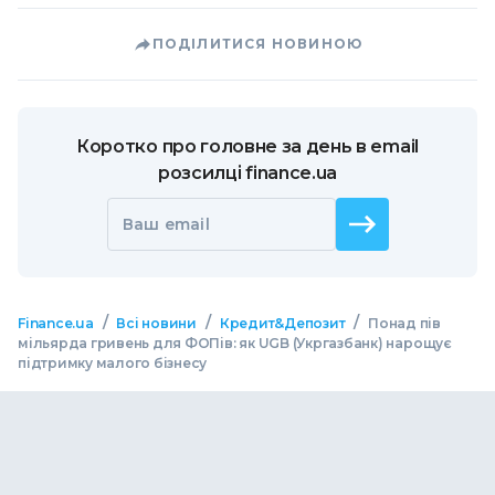
ПОДІЛИТИСЯ НОВИНОЮ
Коротко про головне за день в email
розсилці finance.ua
Ваш email
/
/
/
Finance.ua
Всі новини
Кредит&Депозит
Понад пів
мільярда гривень для ФОПів: як UGB (Укргазбанк) нарощує
підтримку малого бізнесу