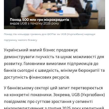
Понад пів мільярда гривень для ФОПів: як UGB (Укргазбанк) нарощує
підтримку малого бізнесу
Український малий бізнес продовжує
демонструвати гнучкість та шукає можливості для
розвитку. Головними вимогами підприємців до
банків сьогодні є швидкість, мінімум бюрократії та
доступність фінансових ресурсів.
У банківському секторі цей запит перетворюється
на конкретні показники. Зокрема, UGB (Укргазбанк)
повідомляє про суттєве зростання у сегменті
мікрокредитування: з грудня 2025 року кредитний