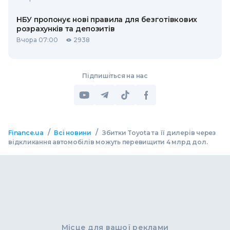
НБУ пропонує нові правила для безготівкових
розрахунків та депозитів
Вчора 07:00
2938
Підпишіться на нас
/
/
Finance.ua
Всі новини
Збитки Toyota та її дилерів через
відкликання автомобілів можуть перевищити 4 млрд дол.
Місце для вашої реклами