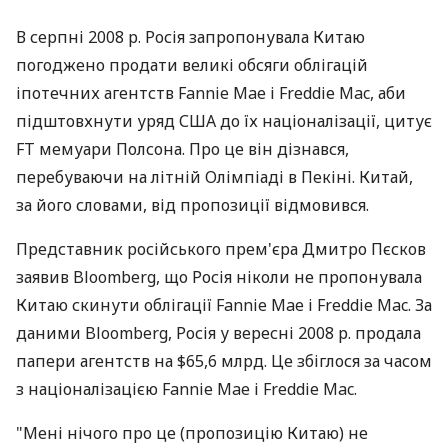
В серпні 2008 р. Росія запропонувала Китаю
погоджено продати великі обсяги облігацій
іпотечних агентств Fannie Mae і Freddie Mac, аби
підштовхнути уряд США до їх націоналізації, цитує
FT мемуари Полсона. Про це він дізнався,
перебуваючи на літній Олімпіаді в Пекіні. Китай,
за його словами, від пропозиції відмовився.
Представник російського прем'єра Дмитро Пєсков
заявив Bloomberg, що Росія ніколи не пропонувала
Китаю скинути облігації Fannie Mae і Freddie Mac. За
даними Bloomberg, Росія у вересні 2008 р. продала
папери агентств на $65,6 млрд. Це збіглося за часом
з націоналізацією Fannie Mae і Freddie Mac.
"Мені нічого про це (пропозицію Китаю) не