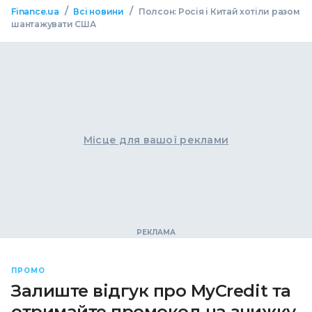
/
/
Finance.ua
Всі новини
Полсон: Росія і Китай хотіли разом
шантажувати США
Місце для вашої реклами
ПРОМО
Залиште відгук про MyCredit та
отримайте промокод на знижку