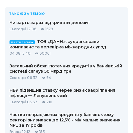
ТАКОЖ ЗА ТЕМОЮ
Чи варто зараз відкривати депозит
Сьогодні 12:06
1679
ТОВ «ДАНН.»: судові справи,
ПАРТНЕРСЬКА
комплаєнс та перевірка міжнародних угод
04.08 15:40
30061
Загальний обсяг іпотечних кредитів у банківській
системі сягнув 50 млрд грн
Сьогодні 06:32
94
НБУ підвищив ставку через ризик закріплення
інфляції — Лепушинський
Сьогодні 05:33
218
Частка непрацюючих кредитів у банківському
секторі знизилася до 12,5% - мінімальне значення
NPL за 17 років
Вчора 12:12
153