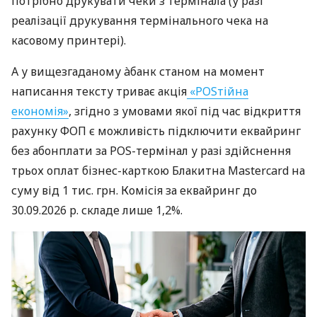
потрібно друкувати чеки з термінала (у разі
реалізації друкування термінального чека на
касовому принтері).
А у вищезгаданому àбанк станом на момент
написання тексту триває акція
«POSтійна
економія»
, згідно з умовами якої під час відкриття
рахунку ФОП є можливість підключити еквайринг
без абонплати за POS-термінал у разі здійснення
трьох оплат бізнес-карткою Блакитна Mastercard на
суму від 1 тис. грн. Комісія за еквайринг до
30.09.2026 р. складе лише 1,2%.