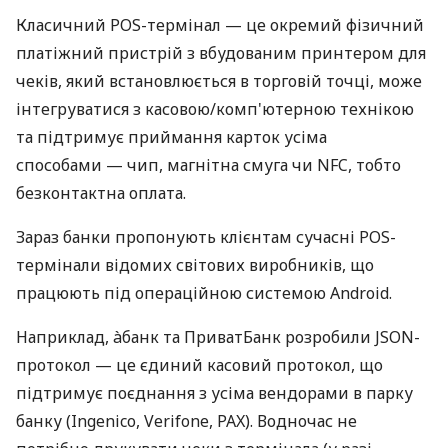
Класичний POS-термінал — це окремий фізичний
платіжний пристрій з вбудованим принтером для
чеків, який встановлюється в торговій точці, може
інтегруватися з касовою/комп'ютерною технікою
та підтримує приймання карток усіма
способами — чип, магнітна смуга чи NFC, тобто
безконтактна оплата.
Зараз банки пропонують клієнтам сучасні POS-
термінали відомих світових виробників, що
працюють під операційною системою Android.
Наприклад, àбанк та ПриватБанк розробили JSON-
протокол — це єдиний касовий протокол, що
підтримує поєднання з усіма вендорами в парку
банку (Ingenico, Verifone, PAX). Водночас не