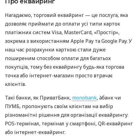
Про еквайринг
Нагадаємо, торговий еквайринг — це послуга, яка
дозволяє приймати до оплати усі типи карток
платіжних систем Visa, MasterCard, «Простір»,
зокрема з використанням Apple Pay та Google Pay. У
наш час розрахунки карткою стали дуже
поширеним способом оплати для багатьох
покупців, тому без еквайрингу будь-яка торгова
точка або інтернет-магазин просто втрачає
клієнтів.
Такі банки, як ПриватБанк,
monobank
, àбанк чи
ПУМБ, пропонують своїм клієнтам на вибір
різноманітні рішення для організації еквайрингу:
POS-термінал, термінал у смартфоні, QR-еквайринг
або інтернет-еквайринг.