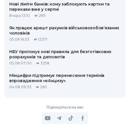
Нові ліміти банків: кому заблокують картки та
перекази вже у серпні
Вчора 13:10
2811
Як працює арешт рахунків військовозобов’язаних
чоловіків
05.08 16:33
12371
НБУ пропонує нові правила для безготівкових
розрахунків та депозитів
05.08 07:00
3258
Мінцифри підтримує перенесення термінів
впровадження «еАкцизу»
04.08 09:33
260
Підпишіться на нас