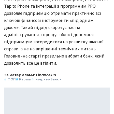
Tap to Phone та інтеграції з програмним РРО
дозволяє підприємцю отримати практично всі
ключові фінансові інструменти «під одним
дахом». Такий підхід скорочує час на
адміністрування, спрощує облік і допомагає
підприємцям зосередитися на розвитку власної
справи, а не на вирішенні технічних питань.
Головне -на старті правильно вибрати банк, який
дозволить все це втілити.
За матеріалами:
Finance.ua
#
ФОП
#
Картки
#
Інтернет-Банкінг