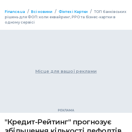
/
/
/
Finance.ua
Всі новини
Фінтех і Картки
ТОП банківських
рішень для ФОП: коли еквайринг, РРО та бізнес-картки в
одному сервісі
Місце для вашої реклами
"Кредит-Рейтинг" прогнозує
збільшення кількості дефолтів