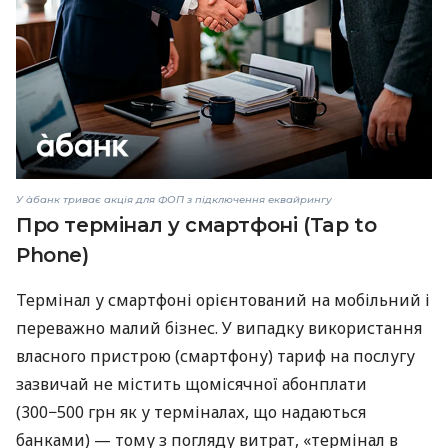
У àбанк триває акція для ФОП з підключення еквайрингу
Про термінал у смартфоні (Tap to
Phone)
Термінал у смартфоні орієнтований на мобільний і
переважно малий бізнес. У випадку використання
власного пристрою (смартфону) тариф на послугу
зазвичай не містить щомісячної абонплати
(300−500 грн як у терміналах, що надаються
банками) — тому з погляду витрат, «термінал в