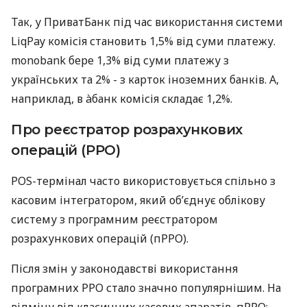
Так, у ПриватБанк під час використання системи
LiqPay комісія становить 1,5% від суми платежу.
monobank бере 1,3% від суми платежу з
українських та 2% - з карток іноземних банків. А,
наприклад, в àбанк комісія складає 1,2%.
Про реєстратор розрахункових
операцій (РРО)
POS-термінал часто використовується спільно з
касовим інтегратором, який об’єднує облікову
систему з програмним реєстратором
розрахункових операцій (пРРО).
Після змін у законодавстві використання
програмних РРО стало значно популярнішим. На
відміну від класичних касових апаратів, пРРО: