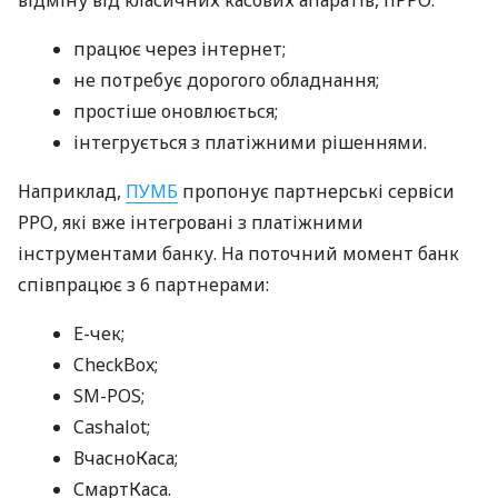
працює через інтернет;
не потребує дорогого обладнання;
простіше оновлюється;
інтегрується з платіжними рішеннями.
Наприклад,
ПУМБ
пропонує партнерські сервіси
РРО, які вже інтегровані з платіжними
інструментами банку. На поточний момент банк
співпрацює з 6 партнерами:
E-чек;
CheckBox;
SM-POS;
Cashalot;
ВчасноКаса;
СмартКаса.