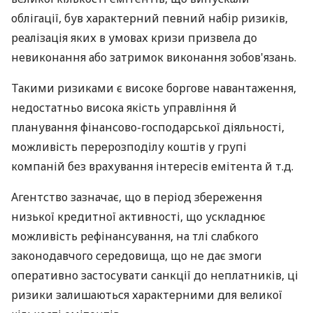
облігації, був характерний певний набір ризиків,
реалізація яких в умовах кризи призвела до
невиконання або затримок виконання зобов'язань.
Такими ризиками є високе боргове навантаження,
недостатньо висока якість управління й
планування фінансово-господарської діяльності,
можливість перерозподілу коштів у групі
компаній без врахування інтересів емітента й т.д.
Агентство зазначає, що в період збереження
низької кредитної активності, що ускладнює
можливість рефінансування, на тлі слабкого
законодавчого середовища, що не дає змоги
оперативно застосувати санкції до неплатників, ці
ризики залишаються характерними для великої