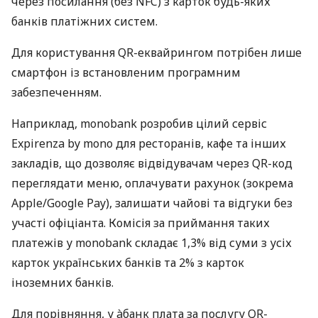
через посилання (без NFC) з карток будь-яких
банків платіжних систем.
Для користування QR-еквайрингом потрібен лише
смартфон із встановленим програмним
забезпеченням.
Наприклад, monobank розробив цілий сервіс
Expirenza by mono для ресторанів, кафе та інших
закладів, що дозволяє відвідувачам через QR-код
переглядати меню, оплачувати рахунок (зокрема
Apple/Google Pay), залишати чайові та відгуки без
участі офіціанта. Комісія за приймання таких
платежів у monobank складає 1,3% від суми з усіх
карток українських банків та 2% з карток
іноземних банків.
Для порівняння, у àбанк плата за послугу QR-