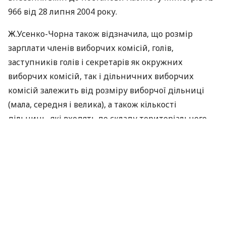
966 від 28 липня 2004 року.
Ж.Усенко-Чорна також відзначила, що розмір
зарплати членів виборчих комісій, голів,
заступників голів і секретарів як окружних
виборчих комісій, так і дільничних виборчих
комісій залежить від розміру виборчої дільниці
(мала, середня і велика), а також кількості
дільниць, які входять до складу територіального
виборчого округу.
За матеріалами:
УНІАН
ПОДІЛИТИСЯ НОВИНОЮ