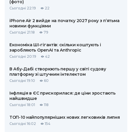
(фото)
Сьогодні 22:19
22
iPhone Air 2 вийде на початку 2027 року з п’ятьма
новими функціями
Сьогодні 21:18
79
Економіка ШІ-гігантів: скільки коштують і
заробляють OpenAI та Anthropic
Сьогодні 20:19
42
В Абу-Дабі створюють першу у світі судову
платформу зі штучним інтелектом
Сьогодні 19:10
60
Інфляція в ЄС прискорилася: де ціни зростають
найшвидше
Сьогодні 18:01
118
ТОП-10 найпопулярніших нових легковиків липня
Сьогодні 16:02
154