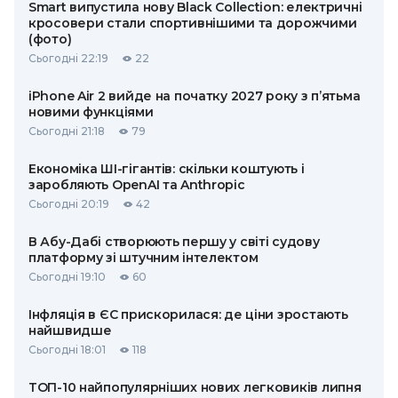
Smart випустила нову Black Collection: електричні
кросовери стали спортивнішими та дорожчими
(фото)
Сьогодні 22:19
22
iPhone Air 2 вийде на початку 2027 року з п’ятьма
новими функціями
Сьогодні 21:18
79
Економіка ШІ-гігантів: скільки коштують і
заробляють OpenAI та Anthropic
Сьогодні 20:19
42
В Абу-Дабі створюють першу у світі судову
платформу зі штучним інтелектом
Сьогодні 19:10
60
Інфляція в ЄС прискорилася: де ціни зростають
найшвидше
Сьогодні 18:01
118
ТОП-10 найпопулярніших нових легковиків липня