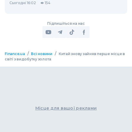
Сьогодні 16:02
154
Підпишіться на нас
/
/
Finance.ua
Всі новини
Китай знову зайняв перше місце в
світі з видобутку золота
Місце для вашої реклами