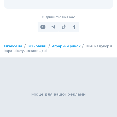
Підпишіться на нас
/
/
/
Finance.ua
Всі новини
Аграрний ринок
Ціни на цукор в
Україні штучно завищені
Місце для вашої реклами