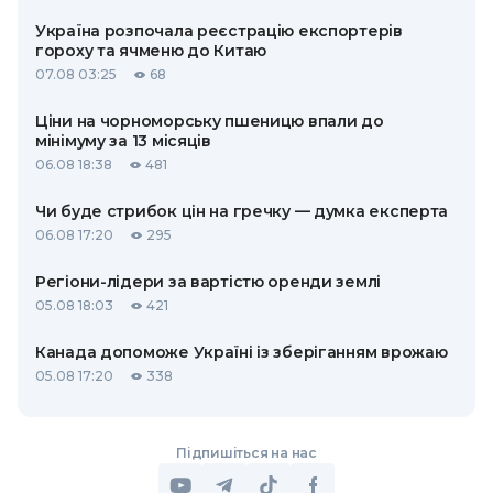
Україна розпочала реєстрацію експортерів
гороху та ячменю до Китаю
07.08 03:25
68
Ціни на чорноморську пшеницю впали до
мінімуму за 13 місяців
06.08 18:38
481
Чи буде стрибок цін на гречку — думка експерта
06.08 17:20
295
Регіони-лідери за вартістю оренди землі
05.08 18:03
421
Канада допоможе Україні із зберіганням врожаю
05.08 17:20
338
Підпишіться на нас