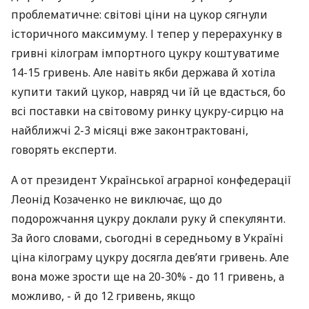
проблематичне: світові ціни на цукор сягнули
історичного максимуму. І тепер у перерахунку в
гривні кілограм імпортного цукру коштуватиме
14-15 гривень. Але навіть якби держава й хотіла
купити такий цукор, навряд чи їй це вдасться, бо
всі поставки на світовому ринку цукру-сирцю на
найближчі 2-3 місяці вже законтрактовані,
говорять експерти.
А от президент Української аграрної конфедерації
Леонід Козаченко не виключає, що до
подорожчання цукру доклали руку й спекулянти.
За його словами, сьогодні в середньому в Україні
ціна кілограму цукру досягла дев’яти гривень. Але
вона може зрости ще на 20-30% - до 11 гривень, а
можливо, - й до 12 гривень, якщо