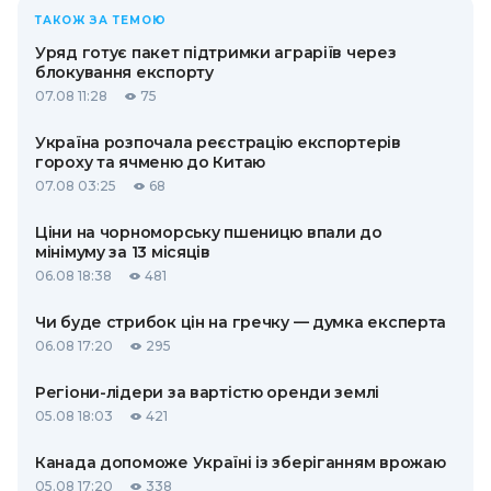
ТАКОЖ ЗА ТЕМОЮ
Уряд готує пакет підтримки аграріїв через
блокування експорту
07.08 11:28
75
Україна розпочала реєстрацію експортерів
гороху та ячменю до Китаю
07.08 03:25
68
Ціни на чорноморську пшеницю впали до
мінімуму за 13 місяців
06.08 18:38
481
Чи буде стрибок цін на гречку — думка експерта
06.08 17:20
295
Регіони-лідери за вартістю оренди землі
05.08 18:03
421
Канада допоможе Україні із зберіганням врожаю
05.08 17:20
338