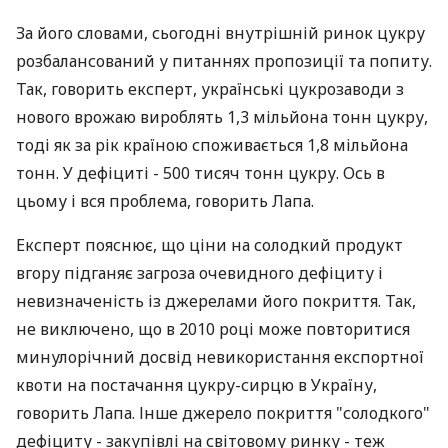
За його словами, сьогодні внутрішній ринок цукру
розбалансований у питаннях пропозиції та попиту.
Так, говорить експерт, українські цукрозаводи з
нового врожаю вироблять 1,3 мільйона тонн цукру,
тоді як за рік країною споживається 1,8 мільйона
тонн. У дефіциті - 500 тисяч тонн цукру. Ось в
цьому і вся проблема, говорить Лапа.
Експерт пояснює, що ціни на солодкий продукт
вгору підганяє загроза очевидного дефіциту і
невизначеність із джерелами його покриття. Так,
не виключено, що в 2010 році може повторитися
минулорічний досвід невикористання експортної
квоти на постачання цукру-сирцю в Україну,
говорить Лапа. Інше джерело покриття "солодкого"
дефіциту - закупівлі на світовому ринку - теж