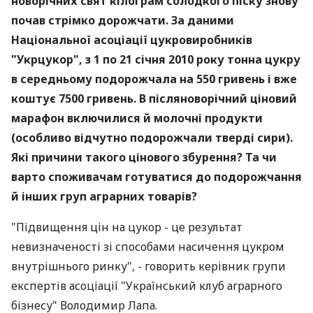
новорічних свят кілограм солодкого піску знову
почав стрімко дорожчати. За даними
Національної асоціації цукровиробників
"Укрцукор", з 1 по 21 січня 2010 року тонна цукру
в середньому подорожчала на 550 гривень і вже
коштує 7500 гривень. В післяноворічний ціновий
марафон включилися й молочні продукти
(особливо відчутно подорожчали тверді сири).
Які причини такого цінового збурення? Та чи
варто споживачам готуватися до подорожчання
й інших груп аграрних товарів?
"Підвищення цін на цукор - це результат
невизначеності зі способами насичення цукром
внутрішнього ринку", - говорить керівник групи
експертів асоціації "Український клуб аграрного
бізнесу" Володимир Лапа.