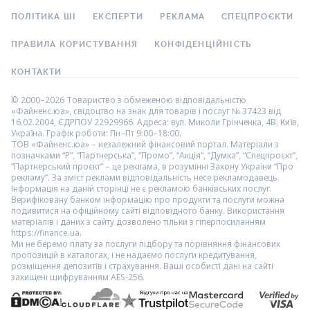
ПОЛІТИКА ШІ
ЕКСПЕРТИ
РЕКЛАМА
СПЕЦПРОЄКТИ
ПРАВИЛА КОРИСТУВАННЯ
КОНФІДЕНЦІЙНІСТЬ
КОНТАКТИ
© 2000–2026 Товариство з обмеженою відповідальністю
«Файненс.юа», свідоцтво на знак для товарів і послуг № 37423 від
16.02.2004, ЄДРПОУ 22929966. Адреса: вул. Миколи Грінченка, 4В, Київ,
Україна. Графік роботи: Пн–Пт 9:00–18:00.
ТОВ «Файненс.юа» – незалежний фінансовий портал. Матеріали з
позначками “Р”, “Партнерська”, “Промо”, “Акція”, “Думка”, “Спецпроєкт”,
“Партнерський проєкт” – це реклама, в розумінні Закону України “Про
рекламу”. За зміст реклами відповідальність несе рекламодавець.
Інформація на даній сторінці не є рекламою банківських послуг.
Верифіковану банком інформацію про продукти та послуги можна
подивитися на офіційному сайті відповідного банку. Використання
матеріалів і даних з сайту дозволено тільки з гіперпосиланням
https://finance.ua.
Ми не беремо плату за послуги підбору та порівняння фінансових
пропозицій в каталогах, і не надаємо послуги кредитування,
розміщення депозитів і страхування. Ваші особисті дані на сайті
захищені шифруванням AES-256.