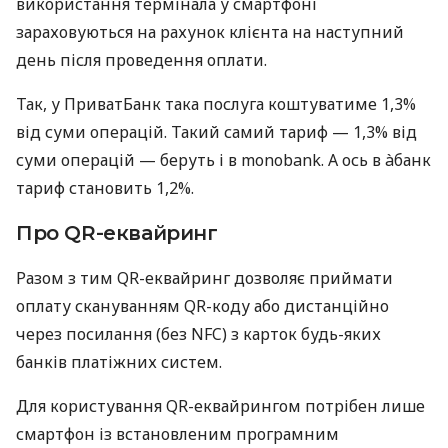
використання термінала у смартфоні
зараховуються на рахунок клієнта на наступний
день після проведення оплати.
Так, у ПриватБанк така послуга коштуватиме 1,3%
від суми операцій. Такий самий тариф — 1,3% від
суми операцій — беруть і в monobank. А ось в àбанк
тариф становить 1,2%.
Про QR-еквайринг
Разом з тим QR-еквайринг дозволяє приймати
оплату скануванням QR-коду або дистанційно
через посилання (без NFC) з карток будь-яких
банків платіжних систем.
Для користування QR-еквайрингом потрібен лише
смартфон із встановленим програмним