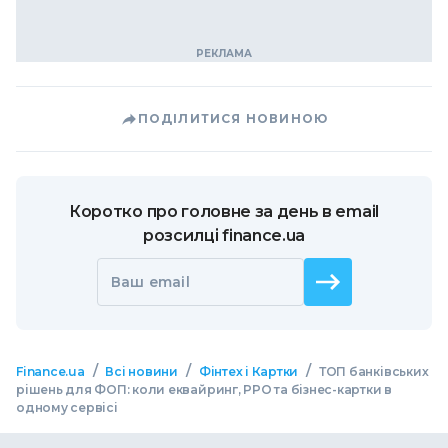
ПОДІЛИТИСЯ НОВИНОЮ
Коротко про головне за день в email
розсилці finance.ua
Ваш email
/
/
/
Finance.ua
Всі новини
Фінтех і Картки
ТОП банківських
рішень для ФОП: коли еквайринг, РРО та бізнес-картки в
одному сервісі