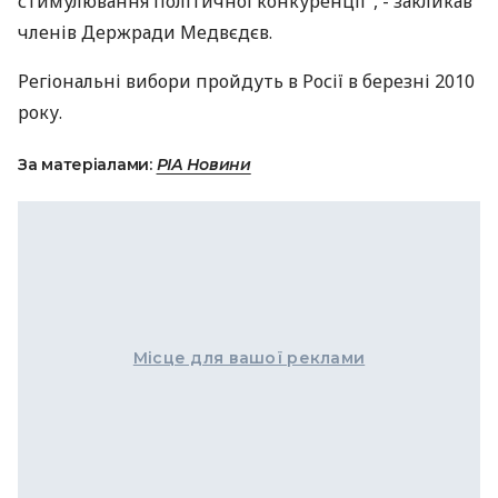
стимулювання політичної конкуренції", - закликав
членів Держради Медвєдєв.
Регіональні вибори пройдуть в Росії в березні 2010
року.
За матеріалами:
РІА Новини
Місце для вашої реклами