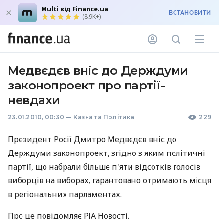
Multi від Finance.ua
ВСТАНОВИТИ
(8,9K+)
Медвєдєв вніс до Держдуми
законопроект про партії-
невдахи
23.01.2010, 00:30
—
Казна та Політика
229
Президент Росії Дмитро Медвєдєв вніс до
Держдуми законопроект, згідно з яким політичні
партії, що набрали більше п'яти відсотків голосів
виборців на виборах, гарантовано отримають місця
в регіональних парламентах.
Про це повідомляє РІА Новості.