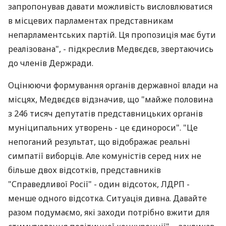
запропонував давати можливість висловлюватися
в місцевих парламентах представникам
непарламентських партій. Ця пропозиція має бути
реалізована", - підкреслив Медвєдєв, звертаючись
до членів Держради.
Оцінюючи формування органів державної влади на
місцях, Медвєдєв відзначив, що "майже половина
з 246 тисяч депутатів представницьких органів
муніципальних утворень - це єдинороси". "Це
непоганий результат, що відображає реальні
симпатії виборців. Але комуністів серед них не
більше двох відсотків, представників
"Справедливої Росії" - один відсоток, ЛДРП -
менше одного відсотка. Ситуація дивна. Давайте
разом подумаємо, які заходи потрібно вжити для