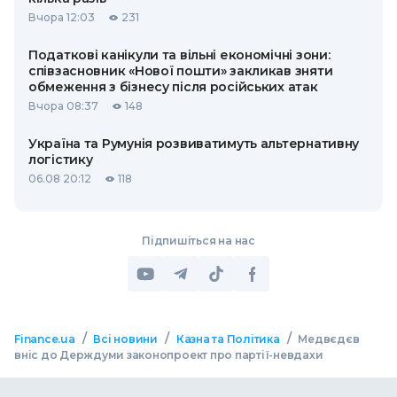
Вчора 12:03
231
Податкові канікули та вільні економічні зони:
співзасновник «Нової пошти» закликав зняти
обмеження з бізнесу після російських атак
Вчора 08:37
148
Україна та Румунія розвиватимуть альтернативну
логістику
06.08 20:12
118
Підпишіться на нас
/
/
/
Finance.ua
Всі новини
Казна та Політика
Медвєдєв
вніс до Держдуми законопроект про партії-невдахи