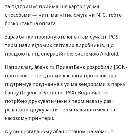
та підтримує приймання карток усіма
способами — чип, магнітна смуга чи NFC, тобто
безконтактна оплата.
Зараз банки пропонують клієнтам сучасні POS-
термінали відомих світових виробників, що
працюють під операційною системою Android.
Наприклад, àбанк та ПриватБанк розробили JSON-
протокол — це єдиний касовий протокол, що
підтримує поєднання з усіма вендорами в парку
банку (Ingenico, Verifone, PAX). Водночас не
потрібно друкувати чеки з термінала (у разі
реалізації друкування термінального чека на
касовому принтері).
А у вищезгаданому àбанк станом на момент