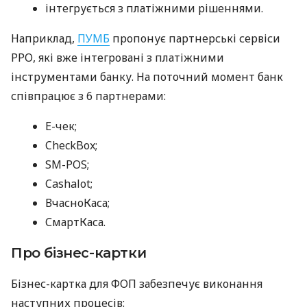
інтегрується з платіжними рішеннями.
Наприклад,
ПУМБ
пропонує партнерські сервіси
РРО, які вже інтегровані з платіжними
інструментами банку. На поточний момент банк
співпрацює з 6 партнерами:
E-чек;
CheckBox;
SM-POS;
Cashalot;
ВчасноКаса;
СмартКаса.
Про бізнес-картки
Бізнес-картка для ФОП забезпечує виконання
наступних процесів: