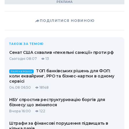
ПОДІЛИТИСЯ НОВИНОЮ
ТАКОЖ ЗА ТЕМОЮ
Сенат США схвалив «пекельні санкції» проти рф
Сьогодні 08:07
13
ТОП банківських рішень для ФОП:
ПАРТНЕРСЬКА
коли еквайринг, РРО та бізнес-картки в одному
сервісі
04.08 06:50
18148
НБУ спростив реструктуризацію боргів для
бізнесу: що змінилося
Вчора 16:00
122
Штрафи за фінансові порушення підвищать в
кілька разів