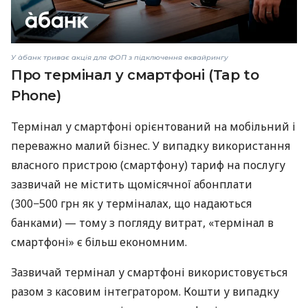
У àбанк триває акція для ФОП з підключення еквайрингу
Про термінал у смартфоні (Tap to
Phone)
Термінал у смартфоні орієнтований на мобільний і
переважно малий бізнес. У випадку використання
власного пристрою (смартфону) тариф на послугу
зазвичай не містить щомісячної абонплати
(300−500 грн як у терміналах, що надаються
банками) — тому з погляду витрат, «термінал в
смартфоні» є більш економним.
Зазвичай термінал у смартфоні використовується
разом з касовим інтегратором. Кошти у випадку