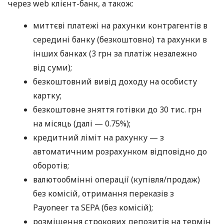
через web клієнт-банк, а також:
миттєві платежі на рахунки контрагентів в
середині банку (безкоштовно) та рахунки в
інших банках (3 грн за платіж незалежно
від суми);
безкоштовний вивід доходу на особисту
картку;
безкоштовне зняття готівки до 30 тис. грн
на місяць (далі — 0.75%);
кредитний ліміт на рахунку — з
автоматичним розрахунком відповідно до
оборотів;
валютообмінні операції (купівля/продаж)
без комісій, отримання переказів з
Payoneer та SEPA (без комісій);
розміщення строкових депозитів на термін