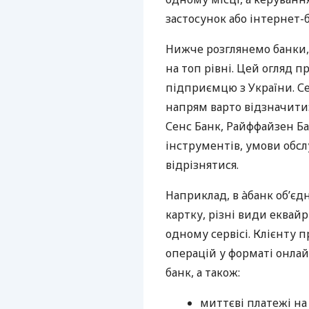
застосунок або інтернет-б
Нижче розглянемо банки,
на топ рівні. Цей огляд п
підприємцю з України. Се
напрям варто відзначити:
Сенс Банк, Райффайзен Ба
інструментів, умови обс
відрізнятися.
Наприклад, в àбанк об’єд
картку, різні види еквай
одному сервісі. Клієнту 
операцій у форматі онлайн
банк, а також:
миттєві платежі на