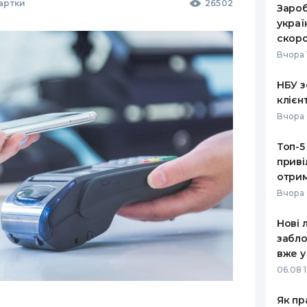
Картки
26502
Зароб
украї
скоро
Вчора 
НБУ з
клієн
Вчора 
Топ-5
приві
отрим
Вчора 
Нові 
забло
вже у
06.08 1
Як пр