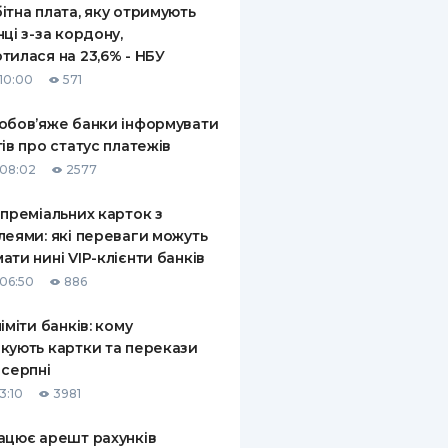
ітна плата, яку отримують
нці з-за кордону,
тилася на 23,6% - НБУ
10:00
571
обов’яже банки інформувати
тів про статус платежів
08:02
2577
 преміальних карток з
леями: які переваги можуть
ати нині VIP-клієнти банків
06:50
886
ліміти банків: кому
кують картки та перекази
 серпні
3:10
3981
ацює арешт рахунків