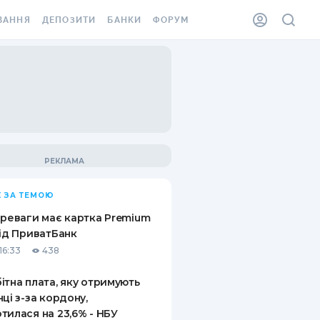
ВАННЯ
ДЕПОЗИТИ
БАНКИ
ФОРУМ
ІЛКА
ВСІ ДЕПОЗИТИ
ВСІ БАНКИ
АННЯ ЖИТЛА ВІД
ДЕПОЗИТИ В USD
ВІДГУКИ ПРО БАНКИ
 ШАХЕДІВ
ДЕПОЗИТИ В EUR
МІКРОФІНАНСОВІ
ХОВКА ЗА КОРДОН
ОРГАНІЗАЦІЇ
БОНУС ДО ДЕПОЗИТІВ
ВІДГУКИ ПРО МФО
УМОВИ АКЦІЇ
КАРТА
 ЗА ТЕМОЮ
ПИТАННЯ ТА ВІДПОВІДІ
ННА ВІНЬЄТКА
ереваги має картка Premium
ДЕПОЗИТНИЙ КАЛЬКУЛЯТОР
від ПриватБанк
 СПІВРОБІТНИКІВ
16:33
438
ПУТІВНИКИ ПО
SSISTANCE
ЗАОЩАДЖЕННЯМ
ітна плата, яку отримують
нці з-за кордону,
АННЯ ВІД
тилася на 23,6% - НБУ
Х ВИПАДКІВ