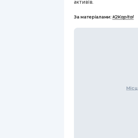
активів.
За матеріалами:
K2Kapital
Місц