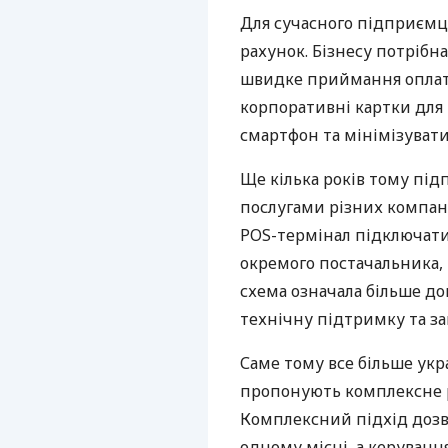
Для сучасного підприємц
рахунок. Бізнесу потрібна
швидке приймання оплат,
корпоративні картки для 
смартфон та мінімізувати
Ще кілька років тому пі
послугами різних компані
POS-термінал підключати
окремого постачальника, 
схема означала більше дог
технічну підтримку та за
Саме тому все більше укр
пропонують комплексне р
Комплексний підхід дозв
одному місці, а керуван