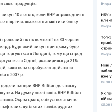
на свою продукцію.
Вчора 
РЕЙТИНГ ДЕБЕТОВИХ
ПУТІВНИ
КАРТОК
СТРАХУ
 викуп 10 лютого, коли ВНР оприлюднить
НБУ з
клієн
ше півріччя, вважають аналітики банку
ЩОМІСЯЧНИЙ ОГЛЯД
ВСІ СТРА
Вчора 
КЕШБЕКУ
СТРАХОВ
Топ-5
ПУТІВНИКИ ПО
 грошовий потік компанії на 30 червня
приві
БАНКІВСЬКИХ КАРТКАХ
ВІДГУКИ
4 млрд. Будь-який викуп при цьому буде
КОМПАНІ
отрим
що торгуються в Лондоні, тому що спред
Вчора 
ДОСТАВК
оргуються в Сіднеї, розширився до 21%.
Нові 
ій, коли вона спробувала здійснити
КОНТАКТ
забло
to в 2007 р.
вже у
06.08 1
 додали папери ВНР Billiton до списку
упки. На думку аналітиків, ВНР Billiton
Як пр
війсь
азники. Окрім цього, очікується значне
05.08 1
 нафтових, вугільних і залізорудних