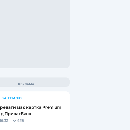
 ЗА ТЕМОЮ
ереваги має картка Premium
від ПриватБанк
16:33
438