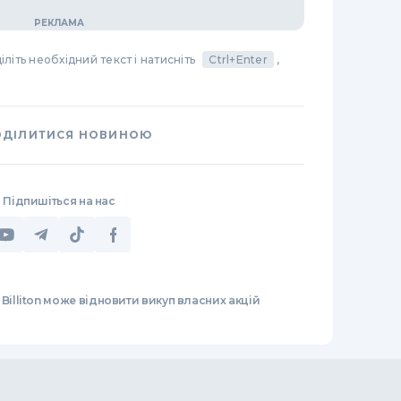
літь необхідний текст і натисніть
Ctrl+Enter
,
ОДІЛИТИСЯ НОВИНОЮ
Підпишіться на нас
Billiton може відновити викуп власних акцій