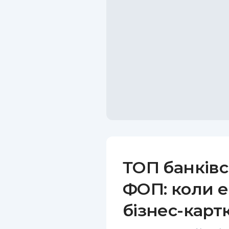
ТОП банківс
ФОП: коли е
бізнес-карт