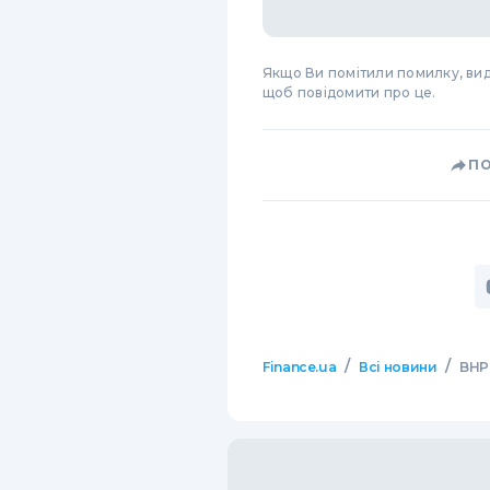
Якщо Ви помітили помилку, виді
щоб повідомити про це.
П
/
/
Finance.ua
Всі новини
BHP 