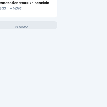
ковозобов’язаних чоловіків
6:33
14367