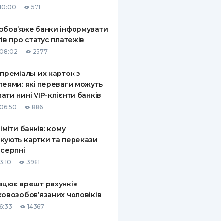
10:00
571
КИ ПО
ВАННЮ
обов’яже банки інформувати
тів про статус платежів
ХОВІ ПОЛІСИ
08:02
2577
І КОМПАНІЇ
 преміальних карток з
леями: які переваги можуть
 ПРО СТРАХОВІ
Ї
ати нині VIP-клієнти банків
06:50
886
А І ОПЛАТА
ліміти банків: кому
И
кують картки та перекази
 серпні
3:10
3981
ацює арешт рахунків
ковозобов’язаних чоловіків
6:33
14367