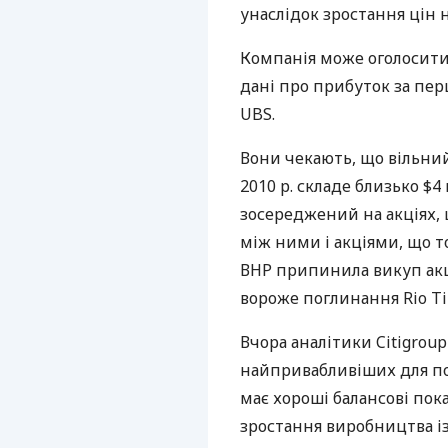
унаслідок зростання цін 
Компанія може оголосити
дані про прибуток за пер
UBS.
Вони чекають, що вільний
2010 р. складе близько $
зосереджений на акціях, 
між ними і акціями, що т
ВНР припинила викуп акц
вороже поглинання Rio Tin
Вчора аналітики Citigroup
найпривабливіших для пок
має хороші балансові пок
зростання виробництва із