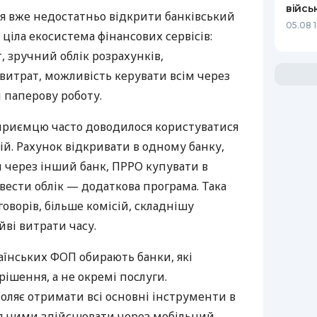
війсь
я вже недостатньо відкрити банківський
05.08 1
 ціла екосистема фінансових сервісів:
 зручний облік розрахунків,
витрат, можливість керувати всім через
 паперову роботу.
дприємцю часто доводилося користуватися
й. Рахунок відкривати в одному банку,
 через інший банк, ПРРО купувати в
вести облік — додаткова програма. Така
оворів, більше комісій, складнішу
йві витрати часу.
аїнських ФОП обирають банки, які
ішення, а не окремі послуги.
оляє отримати всі основні інструменти в
ня ними здійснювати через мобільний