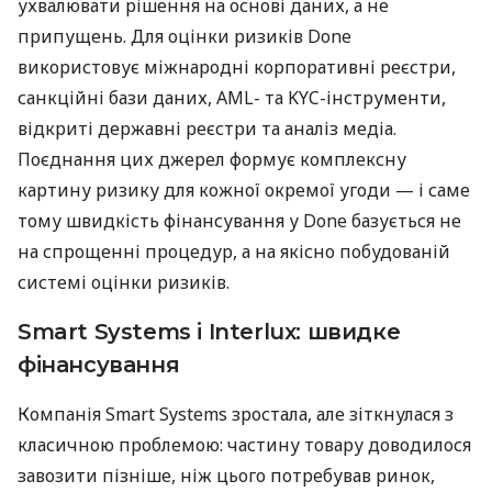
ухвалювати рішення на основі даних, а не
припущень. Для оцінки ризиків Done
використовує міжнародні корпоративні реєстри,
санкційні бази даних, AML- та KYC-інструменти,
відкриті державні реєстри та аналіз медіа.
Поєднання цих джерел формує комплексну
картину ризику для кожної окремої угоди — і саме
тому швидкість фінансування у Done базується не
на спрощенні процедур, а на якісно побудованій
системі оцінки ризиків.
Smart Systems і Interlux: швидке
фінансування
Компанія Smart Systems зростала, але зіткнулася з
класичною проблемою: частину товару доводилося
завозити пізніше, ніж цього потребував ринок,