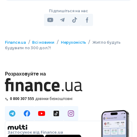
Підпишіться на нас
/
/
/
Finance.ua
Всі новини
Нерухомість
Житло будуть
будувати по 300 дол.?!
Розраховуйте на
0 800 307 555
дзвінки безкоштовні
Застосунок від Finance.ua