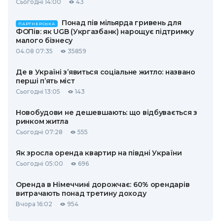
Сьогодні 14:00
43
Понад пів мільярда гривень для
ПАРТНЕРСЬКА
ФОПів: як UGB (Укргазбанк) нарощує підтримку
малого бізнесу
04.08 07:35
35859
Де в Україні з’явиться соціальне житло: названо
перші п’ять міст
Сьогодні 13:05
143
Новобудови не дешевшають: що відбувається з
ринком житла
Сьогодні 07:28
555
Як зросла оренда квартир на півдні України
Сьогодні 05:00
696
Оренда в Німеччині дорожчає: 60% орендарів
витрачають понад третину доходу
Вчора 16:02
954