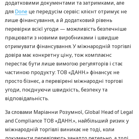
додатковими документами та затримками, але
для
Done
це передусім сервіс: клієнт отримує не
лише фінансування, а й додатковий рівень
перевірки всієї угоди — можливість безпечніше
працювати з новими виробниками і швидше
отримувати фінансування. У міжнародній торгівлі
довіра має конкретну ціну, тож комплаєнс
перестає бути лише вимогою регуляторів і стає
частиною продукту: ТОВ «ДАНН.» фінансує не
просто бізнес, а перевірені міжнародні торгові
угоди, поєднуючи швидкість, безпеку та
відповідальність.
За словами Маріанни Розумної, Global Head of Legal
and Compliance ТОВ «ДАНН.», найбільший ризик у
міжнародній торгівлі виникає не тоді, коли
документи перевіряють занадто ретельно, а тоді,