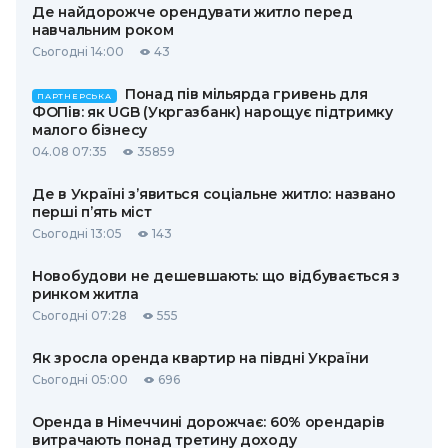
Де найдорожче орендувати житло перед
навчальним роком
Сьогодні 14:00
43
Понад пів мільярда гривень для
ПАРТНЕРСЬКА
ФОПів: як UGB (Укргазбанк) нарощує підтримку
малого бізнесу
04.08 07:35
35859
Де в Україні з’явиться соціальне житло: названо
перші п’ять міст
Сьогодні 13:05
143
Новобудови не дешевшають: що відбувається з
ринком житла
Сьогодні 07:28
555
Як зросла оренда квартир на півдні України
Сьогодні 05:00
696
Оренда в Німеччині дорожчає: 60% орендарів
витрачають понад третину доходу