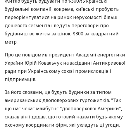
Житло будуть будувати по $300?! Українські
будівельні компанії, зокрема, київські пробують
переорієнтуватися на ринок нерухомості більш
дешевого сегмента і ведуть переговори про
будівництво житла за ціною $300 за квадратний
метр.
Про це повідомив президент Академії енергетики
України Юрій Ковальчук на засіданні Антикризової
ради при Українському союзі промисловців і
підприємців.
За його словами, це будуть будинки за типом
американських двоповерхових гуртожитків. "Так
що нас чекає майбутнє "двоповерхової Америки", -
сказав він і додав, що готовий назвати будь-якому
охочому координати фірм, які укладуть ці угоди.