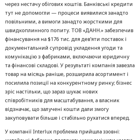
через нестачу обігових коштів. Банківські кредити
тут не допомогли — процеси виявилися занадто
повільними, а вимоги занадто жорсткими для
швидкоплинного попиту. ТОВ «ДАНН.» забезпечив
фінансування на $176 тис. для дев’яти поставок і
документальний супровід укладення угоди та
комунікацію з фабриками, включаючи юридичну
та фінансові складові. У результаті компанія завезла
товар на місяць раніше, розширила асортимент і
посилила позиції на конкурентному ринку; бізнес
зріс настільки, що зараз шукає нових
співробітників для масштабування, а власник
відзначає, що залучені кошти дали змогу
закуповувати більше і стабільно рухатися вперед.
У компанії Interlux проблема прийшла ззовні: