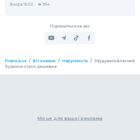
Вчора 16:02
954
Підпишіться на нас
/
/
/
Finance.ua
Всі новини
Нерухомість
Збудувати власний
будинок стало дешевше
Місце для вашої реклами