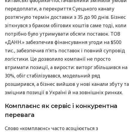
китайські фабрики-постачальники змінили умови
передоплати, а перекриття Суецького каналу
розтягнуло термін доставки з 35 до 90 днів. Бізнес
зіткнувся з браком обігових коштів саме тоді, коли
потрібно було утримувати обсяги поставок. ТОВ
«ДАНН.» забезпечив фінансування угоди на $500
тис., забезпечив п’ять поставок і повний супровід
логістики. Це дозволило компанії не просто
втримати позиції, а вирости: виторг збільшився на
30%, обіг стабілізувався, модельний ряд
розширився, а бізнес вийшов у нові канали збуту та
зміцнив позиції в Україні й на зовнішніх ринках.
Комплаєнс як сервіс і конкурентна
перевага
Слово «комплаєнс» часто асоціюється з