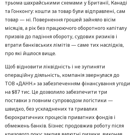
трьома шахрайськими схемами у Британії, Канаді
та Гонконгу: кошти за товар були відправлені, сам
товар — ні. Повернення грошей зайняло вісім
місяців, а рік без працюючого оборотного капіталу
призвів до падіння обороту, судових ризиків і
втрати банківських лімітів — саме тих наслідків,
про які йшлося вище.
Щоб відновити ліквідність і не зупиняти
операційну діяльність, компанія звернулася до
ТОВ «ДАНН.» за забезпеченням фінансування угоди
на $87 тис. Це дозволило забезпечити три
поставки з повним супроводом логістики —
швидко, без ускладнених та тривалих
бюрократичних процесів приватних фондів і
обмежень банків. Бізнес продовжив роботу після
кризового року: закрив валютні ризики, виконав