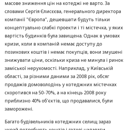
масове зниження цін на котеджі не варто. За
словами Сергія Єлисєєва, генерального директора
компанії "Європа", дешевшати будуть тільки
концептуально слабкі проекти і ті містечка, у яких
вартість будинків була завищена. Однак в умовах
кризи, коли в компаній немає доступу до
позикових коштів і немає покупців, вони змушені
знижувати ціни, оскільки криза не минула і ринок
заміської нерухомості. Наприклад, у Київській
області, за різними даними за 2008 рік, обсяг
продажів домоволодінь у котеджних містечках
скоротився на 50-70%, а на кінець 2008 року
приблизно 40% об'єктів, що продавалися, були
заморожені.
Багато будівельників котеджних селищ зараз
украй потребують коштів і готові надавати