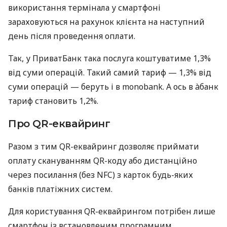
використання термінала у смартфоні
зараховуються на рахунок клієнта на наступний
день після проведення оплати.
Так, у ПриватБанк така послуга коштуватиме 1,3%
від суми операцій. Такий самий тариф — 1,3% від
суми операцій — беруть і в monobank. А ось в àбанк
тариф становить 1,2%.
Про QR-еквайринг
Разом з тим QR-еквайринг дозволяє приймати
оплату скануванням QR-коду або дистанційно
через посилання (без NFC) з карток будь-яких
банків платіжних систем.
Для користування QR-еквайрингом потрібен лише
смартфон із встановленим програмним