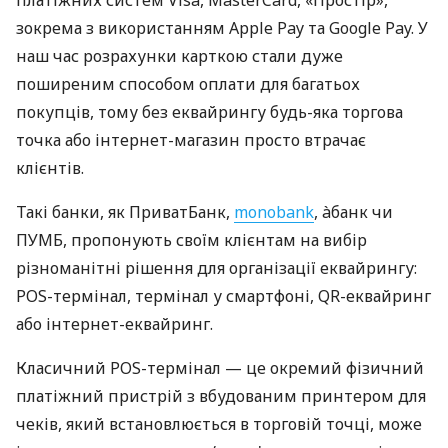
платіжних систем Visa, MasterCard, «Простір»,
зокрема з використанням Apple Pay та Google Pay. У
наш час розрахунки карткою стали дуже
поширеним способом оплати для багатьох
покупців, тому без еквайрингу будь-яка торгова
точка або інтернет-магазин просто втрачає
клієнтів.
Такі банки, як ПриватБанк,
monobank
, àбанк чи
ПУМБ, пропонують своїм клієнтам на вибір
різноманітні рішення для організації еквайрингу:
POS-термінал, термінал у смартфоні, QR-еквайринг
або інтернет-еквайринг.
Класичний POS-термінал — це окремий фізичний
платіжний пристрій з вбудованим принтером для
чеків, який встановлюється в торговій точці, може