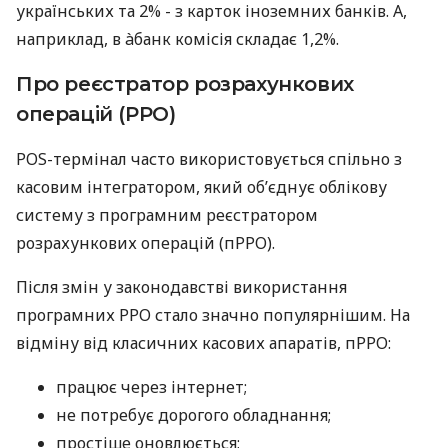
українських та 2% - з карток іноземних банків. А,
наприклад, в àбанк комісія складає 1,2%.
Про реєстратор розрахункових
операцій (РРО)
POS-термінал часто використовується спільно з
касовим інтегратором, який об’єднує облікову
систему з програмним реєстратором
розрахункових операцій (пРРО).
Після змін у законодавстві використання
програмних РРО стало значно популярнішим. На
відміну від класичних касових апаратів, пРРО:
працює через інтернет;
не потребує дорогого обладнання;
простіше оновлюється;