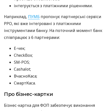
інтегрується з платіжними рішеннями.
Наприклад,
ПУМБ
пропонує партнерські сервіси
РРО, які вже інтегровані з платіжними
інструментами банку. На поточний момент банк
співпрацює з 6 партнерами:
E-чек;
CheckBox;
SM-POS;
Cashalot;
ВчасноКаса;
СмартКаса.
Про бізнес-картки
Бізнес-картка для ФОП забезпечує виконання