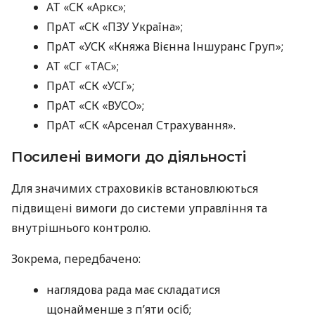
АТ «СК «Аркс»;
ПрАТ «СК «ПЗУ Україна»;
ПрАТ «УСК «Княжа Вієнна Іншуранс Груп»;
АТ «СГ «ТАС»;
ПрАТ «СК «УСГ»;
ПрАТ «СК «ВУСО»;
ПрАТ «СК «Арсенал Страхування».
Посилені вимоги до діяльності
Для значимих страховиків встановлюються
підвищені вимоги до системи управління та
внутрішнього контролю.
Зокрема, передбачено:
наглядова рада має складатися
щонайменше з п’яти осіб;