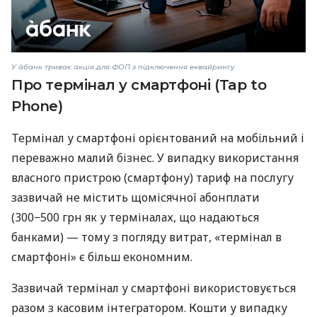
У àбанк триває акція для ФОП з підключення еквайрингу
Про термінал у смартфоні (Tap to
Phone)
Термінал у смартфоні орієнтований на мобільний і
переважно малий бізнес. У випадку використання
власного пристрою (смартфону) тариф на послугу
зазвичай не містить щомісячної абонплати
(300−500 грн як у терміналах, що надаються
банками) — тому з погляду витрат, «термінал в
смартфоні» є більш економним.
Зазвичай термінал у смартфоні використовується
разом з касовим інтегратором. Кошти у випадку