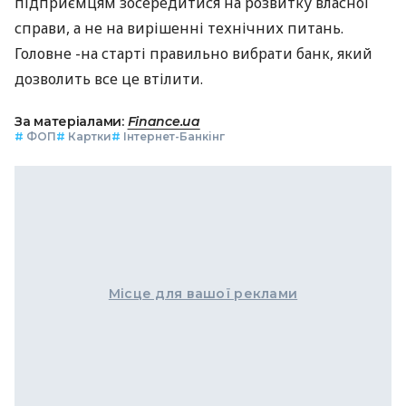
підприємцям зосередитися на розвитку власної
справи, а не на вирішенні технічних питань.
Головне -на старті правильно вибрати банк, який
дозволить все це втілити.
За матеріалами:
Finance.ua
#
ФОП
#
Картки
#
Інтернет-Банкінг
Місце для вашої реклами