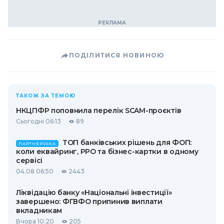
ПОДІЛИТИСЯ НОВИНОЮ
ТАКОЖ ЗА ТЕМОЮ
НКЦПФР поповнила перелік SCAM-проєктів
Сьогодні 06:13
89
ТОП банківських рішень для ФОП:
ПАРТНЕРСЬКА
коли еквайринг, РРО та бізнес-картки в одному
сервісі
04.08 06:50
2443
Ліквідацію банку «Національні інвестиції»
завершено: ФГВФО припинив виплати
вкладникам
Вчора 10:20
205