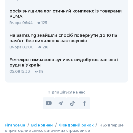
росія знищила логістичний комплекс із товарами
PUMA
Вчора 06:44
125
На Samsung знайшли спосіб повернути до 10 ГБ
пам’яті без видалення застосунків
Вчора 02:00
216
Ferrexpo тимчасово зупиняє видобуток залізної
руди в Україні
05.08 15:33
118
Підпишіться на нас
/
/
/
Finance.ua
Всі новини
Фондовий ринок
НБУ вперше
оприлюднив список значимих страховиків