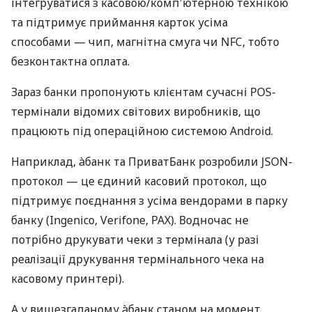
інтегруватися з касовою/комп'ютерною технікою
та підтримує приймання карток усіма
способами — чип, магнітна смуга чи NFC, тобто
безконтактна оплата.
Зараз банки пропонують клієнтам сучасні POS-
термінали відомих світових виробників, що
працюють під операційною системою Android.
Наприклад, àбанк та ПриватБанк розробили JSON-
протокол — це єдиний касовий протокол, що
підтримує поєднання з усіма вендорами в парку
банку (Ingenico, Verifone, PAX). Водночас не
потрібно друкувати чеки з термінала (у разі
реалізації друкування термінального чека на
касовому принтері).
А у вищезгаданому àбанк станом на момент