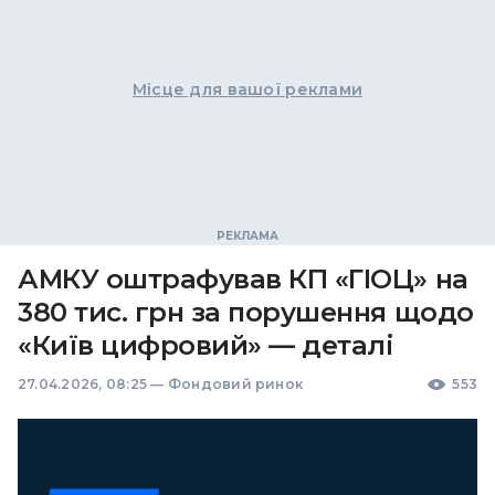
Місце для вашої реклами
АМКУ оштрафував КП «ГІОЦ» на
380 тис. грн за порушення щодо
«Київ цифровий» — деталі
27.04.2026, 08:25
—
Фондовий ринок
553