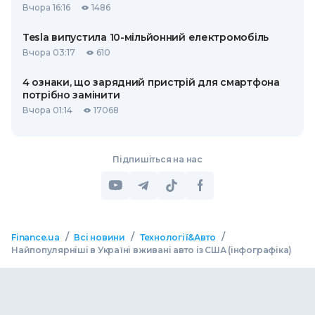
Вчора 16:16
1486
Tesla випустила 10-мільйонний електромобіль
Вчора 03:17
610
4 ознаки, що зарядний пристрій для смартфона
потрібно замінити
Вчора 01:14
17068
Підпишіться на нас
/
/
/
Finance.ua
Всі новини
Технології&Авто
Найпопулярніші в Україні вживані авто із США (інфографіка)