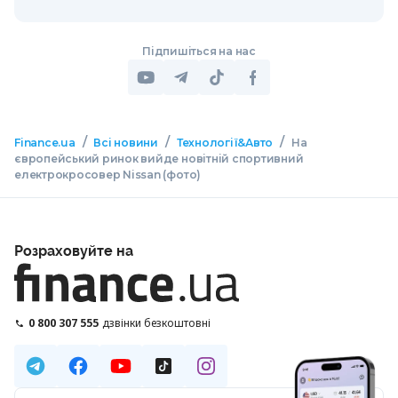
Підпишіться на нас
/
/
/
Finance.ua
Всі новини
Технології&Авто
На
європейський ринок вийде новітній спортивний
електрокросовер Nissan (фото)
Розраховуйте на
0 800 307 555
дзвінки безкоштовні