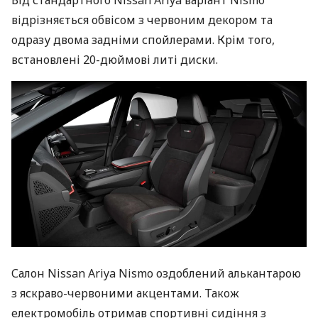
Від стандартного Nissan Ariya варіант Nismo
відрізняється обвісом з червоним декором та
одразу двома задніми спойлерами. Крім того,
встановлені 20-дюймові литі диски.
Салон Nissan Ariya Nismo оздоблений алькантарою
з яскраво-червоними акцентами. Також
електромобіль отримав спортивні сидіння з