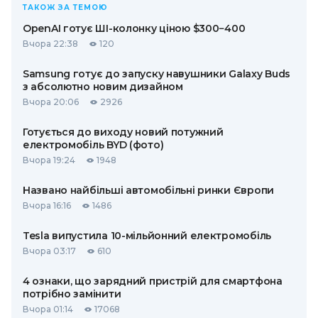
ТАКОЖ ЗА ТЕМОЮ
OpenAI готує ШІ-колонку ціною $300−400
Вчора 22:38
120
Samsung готує до запуску навушники Galaxy Buds
з абсолютно новим дизайном
Вчора 20:06
2926
Готується до виходу новий потужний
електромобіль BYD (фото)
Вчора 19:24
1948
Названо найбільші автомобільні ринки Європи
Вчора 16:16
1486
Tesla випустила 10-мільйонний електромобіль
Вчора 03:17
610
4 ознаки, що зарядний пристрій для смартфона
потрібно замінити
Вчора 01:14
17068