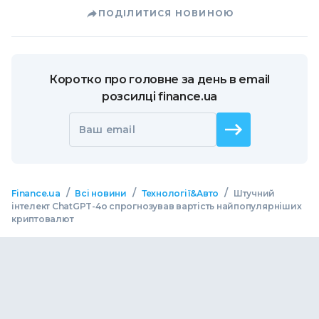
ПОДІЛИТИСЯ НОВИНОЮ
Коротко про головне за день в email
розсилці finance.ua
Ваш email
/
/
/
Finance.ua
Всі новини
Технології&Авто
Штучний
інтелект ChatGPT-4o спрогнозував вартість найпопулярніших
криптовалют