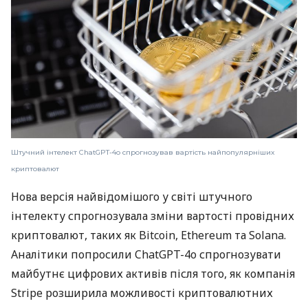
Штучний інтелект ChatGPT-4o спрогнозував вартість найпопулярніших
криптовалют
Нова версія найвідомішого у світі штучного
інтелекту спрогнозувала зміни вартості провідних
криптовалют, таких як Bitcoin, Ethereum та Solana.
Аналітики попросили ChatGPT-4o спрогнозувати
майбутнє цифрових активів після того, як компанія
Stripe розширила можливості криптовалютних