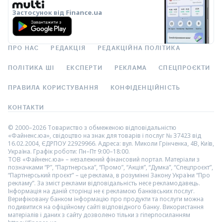
Застосунок від Finance.ua
ПРО НАС
РЕДАКЦІЯ
РЕДАКЦІЙНА ПОЛІТИКА
ПОЛІТИКА ШІ
ЕКСПЕРТИ
РЕКЛАМА
СПЕЦПРОЄКТИ
ПРАВИЛА КОРИСТУВАННЯ
КОНФІДЕНЦІЙНІСТЬ
КОНТАКТИ
© 2000–2026 Товариство з обмеженою відповідальністю
«Файненс.юа», свідоцтво на знак для товарів і послуг № 37423 від
16.02.2004, ЄДРПОУ 22929966. Адреса: вул. Миколи Грінченка, 4В, Київ,
Україна. Графік роботи: Пн–Пт 9:00–18:00.
ТОВ «Файненс.юа» – незалежний фінансовий портал. Матеріали з
позначками “Р”, “Партнерська”, “Промо”, “Акція”, “Думка”, “Спецпроєкт”,
“Партнерський проєкт” – це реклама, в розумінні Закону України “Про
рекламу”. За зміст реклами відповідальність несе рекламодавець.
Інформація на даній сторінці не є рекламою банківських послуг.
Верифіковану банком інформацію про продукти та послуги можна
подивитися на офіційному сайті відповідного банку. Використання
матеріалів і даних з сайту дозволено тільки з гіперпосиланням