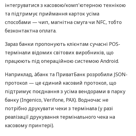
інтегруватися з касовою/комп'ютерною технікою
та підтримує приймання карток усіма
способами — чип, магнітна смуга чи NFC, тобто
безконтактна оплата.
Зараз банки пропонують клієнтам сучасні POS-
термінали відомих світових виробників, що
працюють під операційною системою Android.
Наприклад, àбанк та ПриватБанк розробили JSON-
протокол — це єдиний касовий протокол, що
підтримує поєднання з усіма вендорами в парку
банку (Ingenico, Verifone, PAX). Водночас не
потрібно друкувати чеки з термінала (у разі
реалізації друкування термінального чека на
касовому принтері).