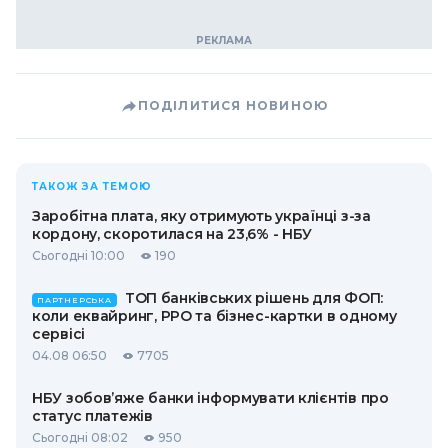
ПОДІЛИТИСЯ НОВИНОЮ
ТАКОЖ ЗА ТЕМОЮ
Заробітна плата, яку отримують українці з-за
кордону, скоротилася на 23,6% - НБУ
Сьогодні 10:00
190
ТОП банківських рішень для ФОП:
ПАРТНЕРСЬКА
коли еквайринг, РРО та бізнес-картки в одному
сервісі
04.08 06:50
7705
НБУ зобов’яже банки інформувати клієнтів про
статус платежів
Сьогодні 08:02
950