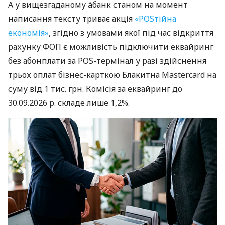
А у вищезгаданому àбанк станом на момент
написання тексту триває акція
«POSтійна
економія»
, згідно з умовами якої під час відкриття
рахунку ФОП є можливість підключити еквайринг
без абонплати за POS-термінал у разі здійснення
трьох оплат бізнес-карткою Блакитна Mastercard на
суму від 1 тис. грн. Комісія за еквайринг до
30.09.2026 р. складе лише 1,2%.