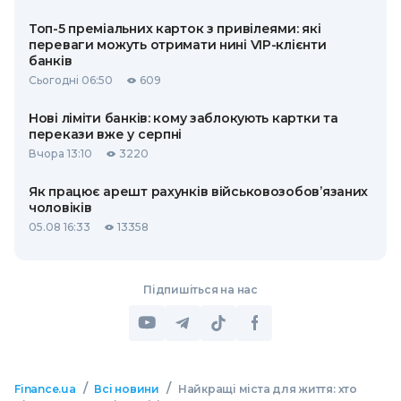
Топ-5 преміальних карток з привілеями: які
переваги можуть отримати нині VIP-клієнти
банків
Сьогодні 06:50
609
Нові ліміти банків: кому заблокують картки та
перекази вже у серпні
Вчора 13:10
3220
Як працює арешт рахунків військовозобов’язаних
чоловіків
05.08 16:33
13358
Підпишіться на нас
/
/
Finance.ua
Всі новини
Найкращі міста для життя: хто