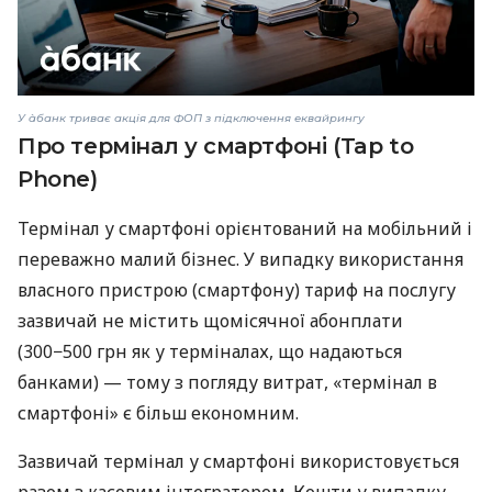
У àбанк триває акція для ФОП з підключення еквайрингу
Про термінал у смартфоні (Tap to
Phone)
Термінал у смартфоні орієнтований на мобільний і
переважно малий бізнес. У випадку використання
власного пристрою (смартфону) тариф на послугу
зазвичай не містить щомісячної абонплати
(300−500 грн як у терміналах, що надаються
банками) — тому з погляду витрат, «термінал в
смартфоні» є більш економним.
Зазвичай термінал у смартфоні використовується
разом з касовим інтегратором. Кошти у випадку