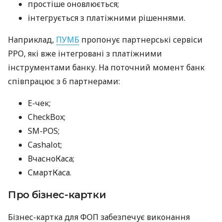
простіше оновлюється;
інтегрується з платіжними рішеннями.
Наприклад,
ПУМБ
пропонує партнерські сервіси
РРО, які вже інтегровані з платіжними
інструментами банку. На поточний момент банк
співпрацює з 6 партнерами:
E-чек;
CheckBox;
SM-POS;
Cashalot;
ВчасноКаса;
СмартКаса.
Про бізнес-картки
Бізнес-картка для ФОП забезпечує виконання