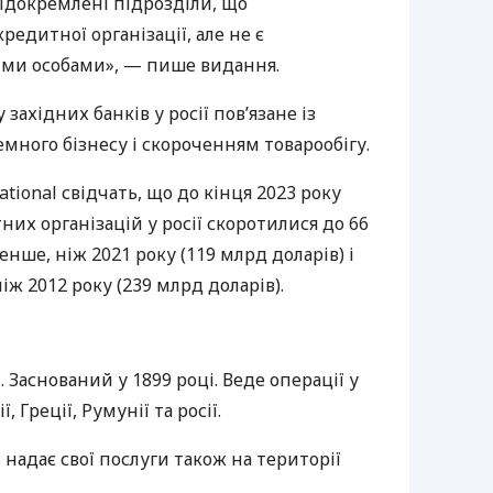
відокремлені підрозділи, що
едитної організації, але не є
и особами», — пише видання.
західних банків у росії пов’язане із
емного бізнесу і скороченням товарообігу.
ational свідчать, що до кінця 2023 року
их організацій у росії скоротилися до 66
енше, ніж 2021 року (119 млрд доларів) і
ж 2012 року (239 млрд доларів).
 Заснований у 1899 році. Веде операції у
, Греції, Румунії та росії.
s надає свої послуги також на території