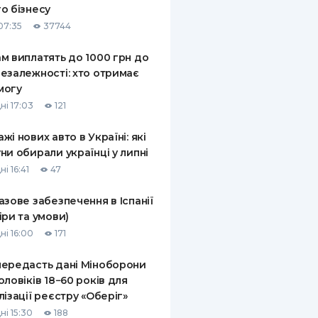
о бізнесу
КИ ПО
07:35
37744
ВАННЮ
м виплатять до 1000 грн до
ХОВІ ПОЛІСИ
езалежності: хто отримає
могу
І КОМПАНІЇ
ні 17:03
121
 ПРО СТРАХОВІ
Ї
жі нових авто в Україні: які
ни обирали українці у липні
А І ОПЛАТА
і 16:41
47
И
азове забезпечення в Іспанії
іри та умови)
ні 16:00
171
ередасть дані Міноборони
оловіків 18−60 років для
лізації реєстру «Оберіг»
ні 15:30
188