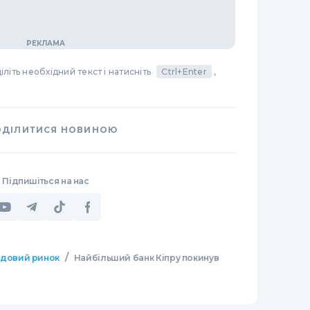
літь необхідний текст і натисніть
Ctrl+Enter
,
ОДІЛИТИСЯ НОВИНОЮ
Підпишіться на нас
/
довий ринок
Найбільший банк Кіпру покинув