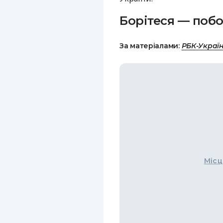
Борітеся — побо
За матеріалами:
РБК-Украї
Місц