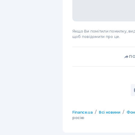
Якщо Ви помітили помилку, виді
щоб повідомити про це.
П
/
/
Finance.ua
Всі новини
Фон
росію