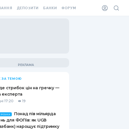
ВАННЯ
ДЕПОЗИТИ
БАНКИ
ФОРУМ
ІЛКА
ВСІ ДЕПОЗИТИ
ВСІ БАНКИ
АННЯ ЖИТЛА ВІД
ДЕПОЗИТИ В USD
ВІДГУКИ ПРО БАНКИ
 ШАХЕДІВ
ДЕПОЗИТИ В EUR
МІКРОФІНАНСОВІ
ХОВКА ЗА КОРДОН
ОРГАНІЗАЦІЇ
БОНУС ДО ДЕПОЗИТІВ
ВІДГУКИ ПРО МФО
УМОВИ АКЦІЇ
КАРТА
 ЗА ТЕМОЮ
ПИТАННЯ ТА ВІДПОВІДІ
ННА ВІНЬЄТКА
де стрибок цін на гречку —
ДЕПОЗИТНИЙ КАЛЬКУЛЯТОР
 експерта
 СПІВРОБІТНИКІВ
ні 17:20
19
ПУТІВНИКИ ПО
SSISTANCE
ЗАОЩАДЖЕННЯМ
Понад пів мільярда
ЕРСЬКА
нь для ФОПів: як UGB
АННЯ ВІД
азбанк) нарощує підтримку
Х ВИПАДКІВ