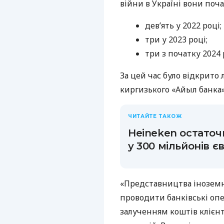
війни в Україні вони поч
дев’ять у 2022 році;
три у 2023 році;
три з початку 2024 
За цей час було відкрит
киргизького «Айыл банка»
ЧИТАЙТЕ ТАКОЖ
Heineken остаточн
у 300 мільйонів є
«Представництва іноземни
проводити банківські опе
залученням коштів клієнт