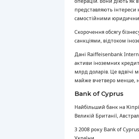
операцій. Вони діють як 
представляють інтереси кр
самостійними юридичним
Скорочення обсягу бізнесу 
санкціями, відтоком іноз
Дані Raiffeisenbank Intern
активи іноземних кредитн
млрд доларів. Це вдвічі м
майже вчетверо менше, ні
Bank of Cyprus
Найбільший банк на Кіпрі.
Великій Британії, Австралії
З 2008 року Bank of Cypru
України.