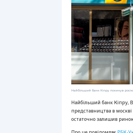
Найбільший банк Кіпру покинув росі
Найбільший банк Кіпру, Ba
представництва в москві 
остаточно залишив ринок
Про це повідомляє
РБК-У