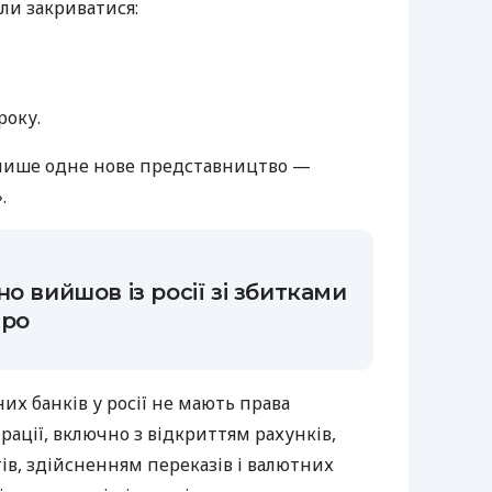
али закриватися:
року.
о лише одне нове представництво —
.
о вийшов із росії зі збитками
вро
х банків у росії не мають права
рації, включно з відкриттям рахунків,
ів, здійсненням переказів і валютних