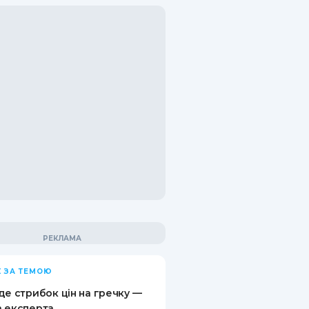
 ЗА ТЕМОЮ
де стрибок цін на гречку —
 експерта