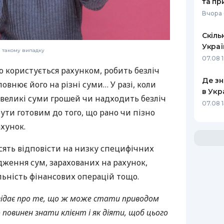
та пр
Вчора 
Скіль
Украї
в такому випадку
07.08 
о користується рахунком, робить безліч
Де зн
овнює його на різні суми… У разі, коли
в Укр
 великі суми грошей чи надходить безліч
07.08 1
бути готовим до того, що рано чи пізно
хунок.
сять відповісти на низку специфічних
дження сум, зарахованих на рахунок,
льність фінансових операцій тощо.
овідає про те, що ж може стати приводом
 повинен знати клієнт і як діяти, щоб цього