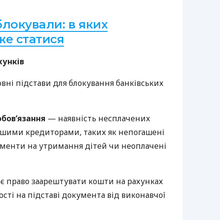
локували: в яких
же статися
хунків
вні підстави для блокування банківських
зобов’язання
— наявність несплачених
іншими кредиторами, таких як непогашені
ліменти на утримання дітей чи неоплачені
ає право заарештувати кошти на рахунках
ості на підставі документа від виконавчої