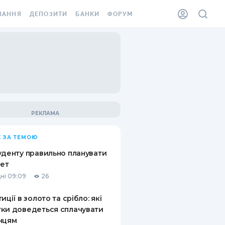
ВАННЯ
ДЕПОЗИТИ
БАНКИ
ФОРУМ
ІЛКА
ВСІ ДЕПОЗИТИ
ВСІ БАНКИ
АННЯ ЖИТЛА ВІД
ДЕПОЗИТИ В USD
ВІДГУКИ ПРО БАНКИ
 ШАХЕДІВ
ДЕПОЗИТИ В EUR
МІКРОФІНАНСОВІ
ХОВКА ЗА КОРДОН
ОРГАНІЗАЦІЇ
БОНУС ДО ДЕПОЗИТІВ
ВІДГУКИ ПРО МФО
УМОВИ АКЦІЇ
КАРТА
 ЗА ТЕМОЮ
ПИТАННЯ ТА ВІДПОВІДІ
ННА ВІНЬЄТКА
уденту правильно планувати
ДЕПОЗИТНИЙ КАЛЬКУЛЯТОР
ет
 СПІВРОБІТНИКІВ
ні 09:09
26
ПУТІВНИКИ ПО
SSISTANCE
ЗАОЩАДЖЕННЯМ
иції в золото та срібло: які
ки доведеться сплачувати
АННЯ ВІД
нцям
Х ВИПАДКІВ