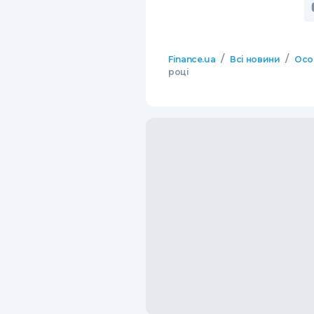
/
/
Finance.ua
Всі новини
Осо
році