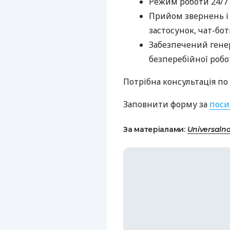
Режим роботи 24/7
Прийом звернень і
застосунок, чат-бо
Забезпечений гене
безперебійної роб
Потрібна консультація по
Заповнити форму за
поси
За матеріалами:
Universaln