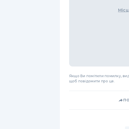
Місц
Якщо Ви помітили помилку, виді
щоб повідомити про це.
П