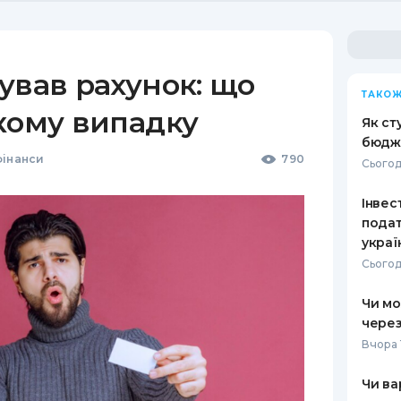
ував рахунок: що
ТАКОЖ
кому випадку
Як ст
бюдж
фінанси
790
Сьогод
Інвест
подат
украї
Сьогод
Чи мо
через
Вчора 
Чи ва