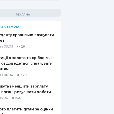
 ЗА ТЕМОЮ
уденту правильно планувати
ет
ні 09:09
26
иції в золото та срібло: які
ки доведеться сплачувати
нцям
ні 06:04
329
жуть зменшити зарплату
 погані результати роботи
13:06
640
рто платити дітям за оцінки