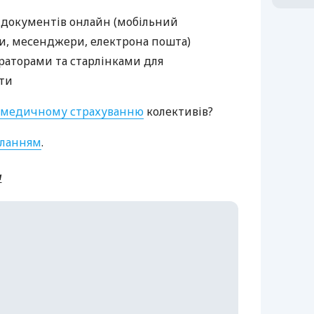
 документів онлайн (мобільний
ти, месенджери, електрона пошта)
раторами та старлінками для
оти
медичному страхуванню
колективів?
ланням
.
a