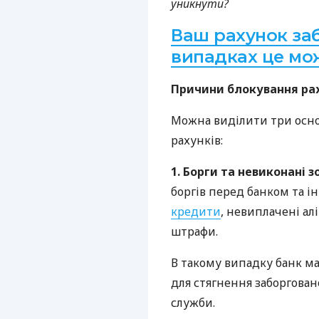
уникнути?
Ваш рахунок заб
випадках це мо
Причини блокування ра
Можна виділити три осно
рахунків:
1. Борги та невиконані 
боргів перед банком та 
кредити
, невиплачені а
штрафи.
В такому випадку банк м
для стягнення заборгован
служби.