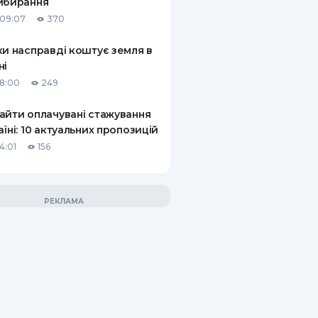
ибирання
09:07
370
ки насправді коштує земля в
ні
18:00
249
айти оплачувані стажування
аїні: 10 актуальних пропозицій
4:01
156