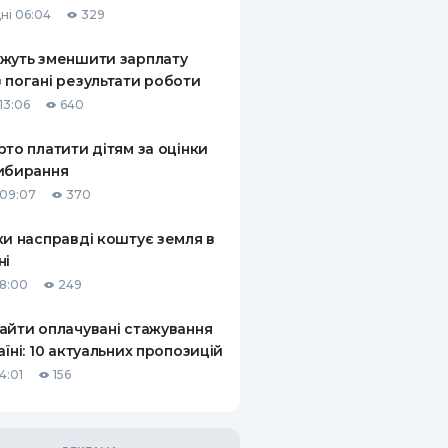
ні 06:04
329
КИ ПО
ВАННЮ
жуть зменшити зарплату
 погані результати роботи
ХОВІ ПОЛІСИ
13:06
640
І КОМПАНІЇ
рто платити дітям за оцінки
ибирання
 ПРО СТРАХОВІ
Ї
09:07
370
А І ОПЛАТА
ки насправді коштує земля в
ні
И
18:00
249
айти оплачувані стажування
аїні: 10 актуальних пропозицій
4:01
156