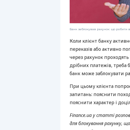
Банк заблокував рахунок: що робити 
Коли клієнт банку активн
переказів або активно поп
через рахунок проходять
дрібних платежів, треба 
банк може заблокувати ра
При цьому клієнта попро
запитань: пояснити похо
пояснити характер і доці
Finance.ua у статті розп
для блокування рахунку, що