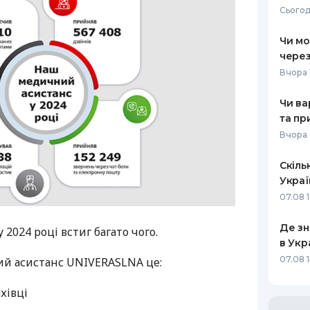
Сьогод
РЕЙТИНГ ДЕБЕТОВИХ
ПУТІВНИ
КАРТОК
СТРАХУ
Чи мо
через
ЩОМІСЯЧНИЙ ОГЛЯД
ВСІ СТРА
Вчора 
КЕШБЕКУ
СТРАХОВ
Чи ва
ПУТІВНИКИ ПО
та пр
БАНКІВСЬКИХ КАРТКАХ
ВІДГУКИ
КОМПАНІ
Вчора 
ДОСТАВК
Скіль
Украї
КОНТАКТ
07.08 
Де зн
2024 році встиг багато чого.
в Укр
07.08 1
ий асистанс UNIVERASLNA це:
хівці