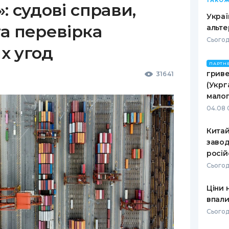
ТАКОЖ
: судові справи,
Украї
а перевірка
альте
Сьогод
х угод
ПАРТН
гриве
31641
(Укрг
малог
04.08 
Кита
завод
росій
Сьогод
Ціни 
впали
Сьогод