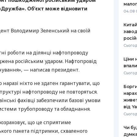
онт пошкодженої російським ударом
малог
«Дружба». Об’єкт може відновити
РЕЙТИНГ ДЕБЕТОВИХ
ПУТІВНИ
04.08 
КАРТОК
СТРАХУ
Кита
ЩОМІСЯЧНИЙ ОГЛЯД
ВСІ СТРА
ент Володимир Зеленський на своїй
завод
КЕШБЕКУ
росій
СТРАХОВ
Сьогод
ПУТІВНИКИ ПО
тні роботи на ділянці нафтопроводу
БАНКІВСЬКИХ КАРТКАХ
ВІДГУКИ
КОМПАНІ
Ціни 
джена російським ударом. Нафтопровід
впали
ування», — написав президент.
ДОСТАВК
Сьогод
о наразі ніхто не здатен гарантувати, що
КОНТАКТ
Борги
структурі нафтопроводу не повторяться.
нарах
їнські фахівці забезпечили базові умови
живет
від Y
истеми трубопроводу та обладнання.
Сьогод
 розраховує, що це сприятиме
Чи бу
кого пакета підтримки, схваленого
думка