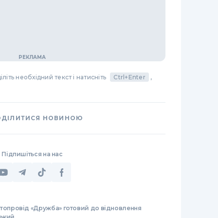
літь необхідний текст і натисніть
Ctrl+Enter
,
ОДІЛИТИСЯ НОВИНОЮ
Підпишіться на нас
топровід «Дружба» готовий до відновлення
ський