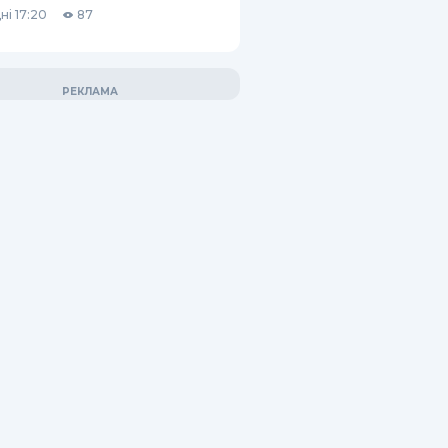
ні 17:20
87