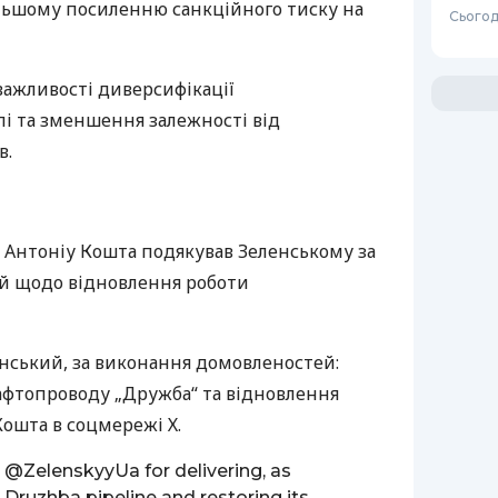
льшому посиленню санкційного тиску на
Сьогод
важливості диверсифікації
пі та зменшення залежності від
в.
 Антоніу Кошта подякував Зеленському за
й щодо відновлення роботи
нський, за виконання домовленостей:
афтопроводу „Дружба“ та відновлення
ошта в соцмережі Х.
t
@ZelenskyyUa
for delivering, as
 Druzhba pipeline and restoring its