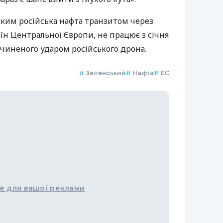
яким російська нафта транзитом через
їн Центральної Європи, не працює з січня
чиненого ударом російського дрона.
#
Зеленський
#
Нафта
#
ЄС
е для вашої реклами