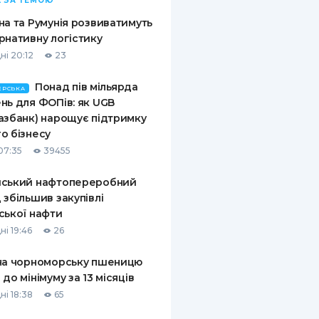
 ЗА ТЕМОЮ
на та Румунія розвиватимуть
рнативну логістику
ні 20:12
23
Понад пів мільярда
ЕРСЬКА
нь для ФОПів: як UGB
азбанк) нарощує підтримку
о бізнесу
07:35
39455
йський нафтопереробний
 збільшив закупівлі
ської нафти
ні 19:46
26
на чорноморську пшеницю
 до мінімуму за 13 місяців
ні 18:38
65