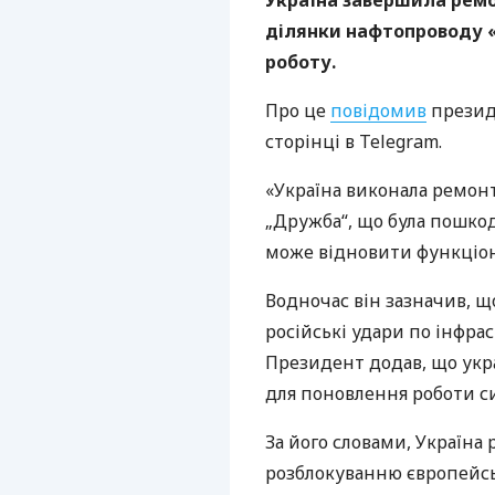
Україна завершила рем
ділянки нафтопроводу 
роботу.
Про це
повідомив
презид
сторінці в Telegram.
«Україна виконала ремон
„Дружба“, що була пошко
може відновити функціон
Водночас він зазначив, щ
російські удари по інфра
Президент додав, що укра
для поновлення роботи с
За його словами, Україна
розблокуванню європейсь