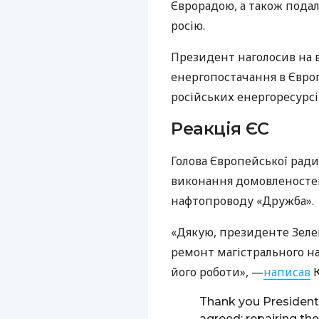
Єврорадою, а також пода
росію.
Президент наголосив на 
енергопостачання в Євро
російських енергоресурсі
Реакція ЄС
Голова Європейської ради
виконання домовленосте
нафтопроводу «Дружба».
«Дякую, президенте Зеле
ремонт магістрального н
його роботи», —
написав
К
Thank you Presiden
agreed: repairing the