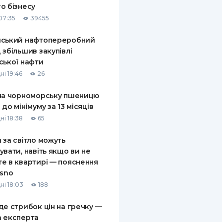
о бізнесу
КИ ПО
07:35
39455
ВАННЮ
йський нафтопереробний
ХОВІ ПОЛІСИ
 збільшив закупівлі
ської нафти
І КОМПАНІЇ
ні 19:46
26
 ПРО СТРАХОВІ
Ї
на чорноморську пшеницю
 до мінімуму за 13 місяців
А І ОПЛАТА
ні 18:38
65
И
 за світло можуть
увати, навіть якщо ви не
е в квартирі — пояснення
asno
ні 18:03
188
де стрибок цін на гречку —
 експерта