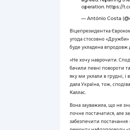
operation.
https://t
— António Costa (@
Віцепрезидентка Єврокомі
угода стосовно «Дружби»
буде укладена впродовж 
«Не хочу наврочити. Спод
бачили певні повороти та 
яку ми уклали в грудні, і
дала Україна, тож, сподів
Каллас.
Вона зауважила, що не зна
почне постачатися, але за
забезпечити постачання —
ремонту нафтопроводу «за