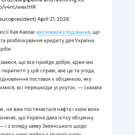
.co/v4nUwexIHR
eucopresident)
April 21, 2026
сії Кая Каллас
висловила сподівання
, що
 та розблокування кредиту для України
доби.
іваюся, що все пройде добре, адже ми
перипетії у цій справі, але це та угода,
 відновлення поставок є обіцянкою, яку
аємося, всі перешкоди усунуто», — сказала
є, чи вже постачається нафта і коли вона
значає, що Україна дала чітку обіцянку
 і з огляду заяву Зеленського щодо
раз є шанс вийти з глухого кута».