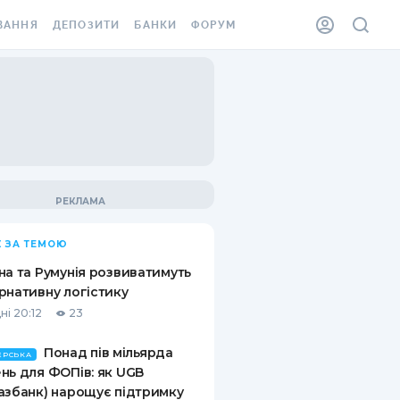
ВАННЯ
ДЕПОЗИТИ
БАНКИ
ФОРУМ
ІЛКА
ВСІ ДЕПОЗИТИ
ВСІ БАНКИ
АННЯ ЖИТЛА ВІД
ДЕПОЗИТИ В USD
ВІДГУКИ ПРО БАНКИ
 ШАХЕДІВ
ДЕПОЗИТИ В EUR
МІКРОФІНАНСОВІ
ХОВКА ЗА КОРДОН
ОРГАНІЗАЦІЇ
БОНУС ДО ДЕПОЗИТІВ
ВІДГУКИ ПРО МФО
УМОВИ АКЦІЇ
КАРТА
 ЗА ТЕМОЮ
ПИТАННЯ ТА ВІДПОВІДІ
ННА ВІНЬЄТКА
на та Румунія розвиватимуть
ДЕПОЗИТНИЙ КАЛЬКУЛЯТОР
рнативну логістику
 СПІВРОБІТНИКІВ
ні 20:12
23
ПУТІВНИКИ ПО
SSISTANCE
ЗАОЩАДЖЕННЯМ
Понад пів мільярда
ЕРСЬКА
нь для ФОПів: як UGB
АННЯ ВІД
азбанк) нарощує підтримку
Х ВИПАДКІВ