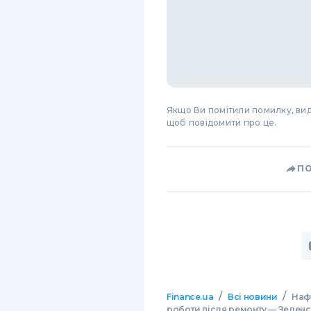
Якщо Ви помітили помилку, виді
щоб повідомити про це.
П
/
/
Finance.ua
Всі новини
Наф
роботи після ремонту — Зелен