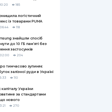
10:20
185
 знищила логістичний
екс із товарами PUMA
06:44
118
msung знайшли спосіб
нути до 10 ГБ пам’яті без
ення застосунків
 02:00
204
xpo тимчасово зупиняє
уток залізної руди в Україні
5:33
110
 капіталу України
ватиме за стандартами
що нового
3:21
270