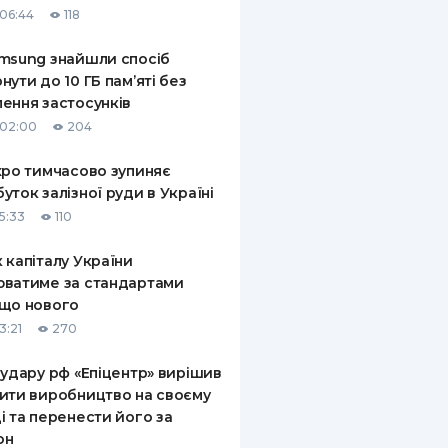
06:44
118
КИ ПО
ВАННЮ
msung знайшли спосіб
нути до 10 ГБ пам’яті без
ХОВІ ПОЛІСИ
ення застосунків
 02:00
204
І КОМПАНІЇ
xpo тимчасово зупиняє
 ПРО СТРАХОВІ
Ї
уток залізної руди в Україні
5:33
110
А І ОПЛАТА
 капіталу України
И
ватиме за стандартами
що нового
3:21
270
 удару рф «Епіцентр» вирішив
ити виробництво на своєму
і та перенести його за
он