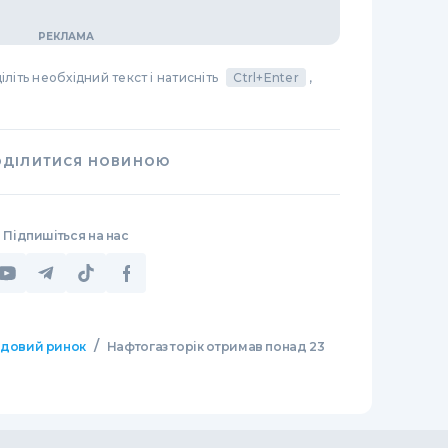
літь необхідний текст і натисніть
Ctrl+Enter
,
ОДІЛИТИСЯ НОВИНОЮ
Підпишіться на нас
/
довий ринок
Нафтогаз торік отримав понад 23