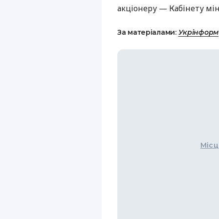
акціонеру — Кабінету мін
За матеріалами:
Укрінформ
Місц