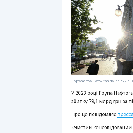
Нафтогаз торік отримав понад 23 міль
У 2023 році Група Нафтог
збитку 79,1 млрд грн за 
Про це повідомляє
пресс
«Чистий консолідований 