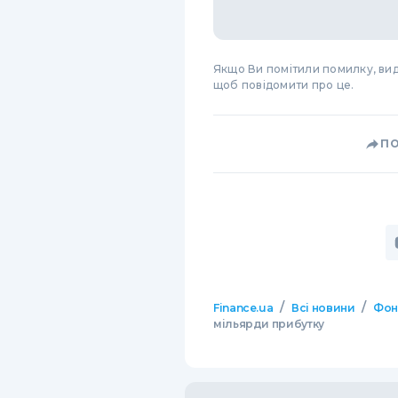
Якщо Ви помітили помилку, виді
щоб повідомити про це.
П
/
/
Finance.ua
Всі новини
Фон
мільярди прибутку