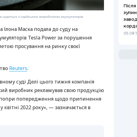
Після
зупин
ска судиться з індійським виробником акумуляторів
завод
корд
а Ілона Маска подала до суду на
05.08 
умуляторів Tesla Power за порушення
метою просування на ринку своєї
ство
Reuters
.
овному суді Делі цього тижня компанія
ський виробник рекламував свою продукцію
r, попри попередження щодо припинення
 у квітні 2022 року», — зазначається в