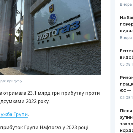
Вчора 
РЕЙТИНГ ДЕБЕТОВИХ
ПУТІВНИ
КАРТОК
СТРАХУ
На Sa
повер
ЩОМІСЯЧНИЙ ОГЛЯД
ВСІ СТРА
видал
КЕШБЕКУ
Вчора
СТРАХОВ
ПУТІВНИКИ ПО
Ferre
БАНКІВСЬКИХ КАРТКАХ
ВІДГУКИ
КОМПАНІ
видоб
05.08 1
ДОСТАВК
Ринок
КОНТАКТ
ярди прибутку
працю
ЄС — 
аз отримала 23,1 млрд грн прибутку проти
05.08 1
підсумками 2022 року.
Після
лужба Групи
.
зупин
завод
прибуток Групи Нафтогаз у 2023 році
корд