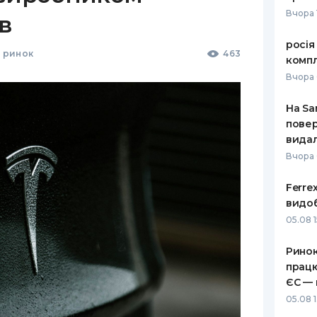
Вчора 
в
росія
 ринок
463
компл
Вчора 
На Sa
повер
видал
Вчора
Ferre
видоб
05.08 1
Ринок
працю
ЄС — 
05.08 1