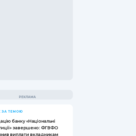
 ЗА ТЕМОЮ
дацію банку «Національні
тиції» завершено: ФГВФО
нив виплати вкладникам