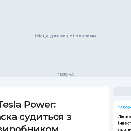
Місце для вашої реклами
Tesla Power:
ТАКОЖ
ска судиться з
Лікві
інвес
 виробником
припи