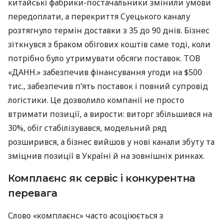
китайські фабрики-постачальники змінили умови
передоплати, а перекриття Суецького каналу
розтягнуло термін доставки з 35 до 90 днів. Бізнес
зіткнувся з браком обігових коштів саме тоді, коли
потрібно було утримувати обсяги поставок. ТОВ
«ДАНН.» забезпечив фінансування угоди на $500
тис., забезпечив п’ять поставок і повний супровід
логістики. Це дозволило компанії не просто
втримати позиції, а вирости: виторг збільшився на
30%, обіг стабілізувався, модельний ряд
розширився, а бізнес вийшов у нові канали збуту та
зміцнив позиції в Україні й на зовнішніх ринках.
Комплаєнс як сервіс і конкурентна
перевага
Слово «комплаєнс» часто асоціюється з