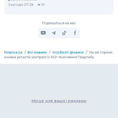
Сьогодні 07:28
111
Підпишіться на нас
/
/
/
Finance.ua
Всі новини
Особисті фінанси
На які строки
можна укласти контракт із ЗСУ: пояснення Генштабу
Місце для вашої реклами