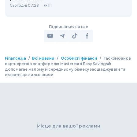
Сьогодні 07:28
111
Підпишіться на нас
/
/
/
Finance.ua
Всі новини
Особисті фінанси
Таскомбанк в
партнерстві з платформою Mastercard Easy Savings®
допомагає малому й середньому бізнесу заощаджувати та
ставати ще сильнішими
Місце для вашої реклами