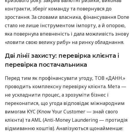
кризового року: закрив валютні ризики, виконав
контракти, зберіг команду та повернувся до
зростання. За словами власника, фінансування Done
стало не лише інструментом імпорту, а й опорою,
яка повернула впевненість і дала можливість знову
«ловити свою велику рибу» на ринку обладнання.
Дві лінії захисту: перевірка клієнта і
перевірка постачальника
Перед тим як профінансувати угоду, ТОВ «ДАНН.»
проводить комплексну перевірку клієнта. Мета —
не ускладнити процес, а зрозуміти бізнес і
переконатися, що угода відповідає міжнародним
вимогам KYC (Know Your Customer — знай свого
клієнта) та AML (Anti-Money Laundering — протидія
відмиванню коштів). Аналізуються щонайменше: