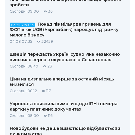
зробити
Сьогодні 09:00
36
Понад пів мільярда гривень для
ПАРТНЕРСЬКА
ФОПів: як UGB (Укргазбанк) нарощує підтримку
малого бізнесу
04.08 07:35
32459
Швеція передасть Україні судно, яке незаконно
вивозило зерно з окупованого Севастополя
Сьогодні 08:49
23
Ціни на дизпальне вперше за останній місяць
знизилися
Сьогодні 08:12
117
Укрпошта пояснила вимоги щодо ІПН і номера
картки у платіжних документах
Сьогодні 08:00
116
Новобудови не дешевшають: що відбувається з
ринком житла