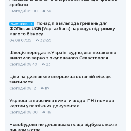
зробити
Сьогодні 09:00
36
Понад пів мільярда гривень для
ПАРТНЕРСЬКА
ФОПів: як UGB (Укргазбанк) нарощує підтримку
малого бізнесу
04.08 07:35
32459
Швеція передасть Україні судно, яке незаконно
вивозило зерно з окупованого Севастополя
Сьогодні 08:49
23
Ціни на дизпальне вперше за останній місяць
знизилися
Сьогодні 08:12
117
Укрпошта пояснила вимоги щодо ІПН і номера
картки у платіжних документах
Сьогодні 08:00
116
Новобудови не дешевшають: що відбувається з
ринком житла