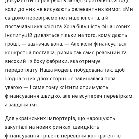
документи перевіряють занадто ретельно, а тоді,
коли до них не висувають релевантних вимог. «Ми
свідомо перевіряємо не лише клієнта, а й
постачальника клієнта. Хоча більшість фінансових
інституцій дивляться тільки на того, кому дають
гроші, — зазначає вона. — Але коли фінансується
конкретна поставка, ризик так само реальний та
високий і з боку фабрики, яка отримує
передоплату. Наша модель побудована так, щоб
жодна з цих двох сторін не залишалася поза
увагою — і саме тому клієнти отримують
фінансування швидко, але не всупереч перевіркам,
а завдяки їм».
Для українських імпортерів, що нарощують
закупівлі на нових ринках, швидкість
фінансування і рівень перевірки контрагентів