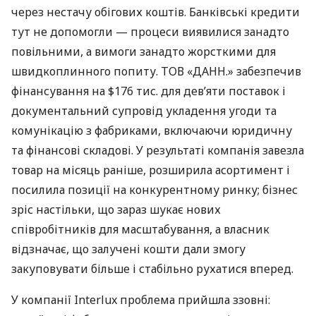
через нестачу обігових коштів. Банківські кредити
тут не допомогли — процеси виявилися занадто
повільними, а вимоги занадто жорсткими для
швидкоплинного попиту. ТОВ «ДАНН.» забезпечив
фінансування на $176 тис. для дев’яти поставок і
документальний супровід укладення угоди та
комунікацію з фабриками, включаючи юридичну
та фінансові складові. У результаті компанія завезла
товар на місяць раніше, розширила асортимент і
посилила позиції на конкурентному ринку; бізнес
зріс настільки, що зараз шукає нових
співробітників для масштабування, а власник
відзначає, що залучені кошти дали змогу
закуповувати більше і стабільно рухатися вперед.
У компанії Interlux проблема прийшла ззовні: