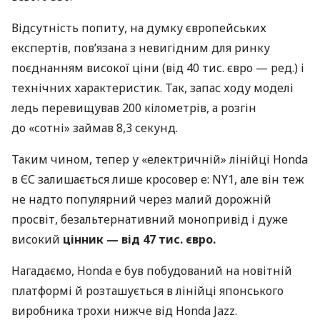
Відсутність попиту, на думку європейських
експертів, пов’язана з невигідним для ринку
поєднанням високої ціни (від 40 тис. євро — ред.) і
технічних характеристик. Так, запас ходу моделі
ледь перевищував 200 кілометрів, а розгін
до «сотні» займав 8,3 секунд.
Таким чином, тепер у «електричній» лінійці Honda
в ЄС залишається лише кросовер e: NY1, але він теж
не надто популярний через малий дорожній
просвіт, безальтернативний монопривід і дуже
високий
цінник — від 47 тис. євро.
Нагадаємо, Honda e був побудований на новітній
платформі й розташується в лінійці японського
виробника трохи нижче від Honda Jazz.