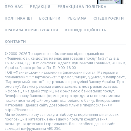
ПРО НАС
РЕДАКЦІЯ
РЕДАКЦІЙНА ПОЛІТИКА
ПОЛІТИКА ШІ
ЕКСПЕРТИ
РЕКЛАМА
СПЕЦПРОЄКТИ
ПРАВИЛА КОРИСТУВАННЯ
КОНФІДЕНЦІЙНІСТЬ
КОНТАКТИ
© 2000–2026 Товариство з обмеженою відповідальністю
«Файненс.юа», свідоцтво на знак для товарів і послуг № 37423 від
16.02.2004, ЄДРПОУ 22929966. Адреса: вул. Миколи Грінченка, 4В, Київ,
Україна. Графік роботи: Пн–Пт 9:00–18:00.
ТОВ «Файненс.юа» – незалежний фінансовий портал. Матеріали з
позначками “Р”, “Партнерська”, “Промо”, “Акція”, “Думка”, “Спецпроєкт”,
“Партнерський проєкт” – це реклама, в розумінні Закону України “Про
рекламу”. За зміст реклами відповідальність несе рекламодавець.
Інформація на даній сторінці не є рекламою банківських послуг.
Верифіковану банком інформацію про продукти та послуги можна
подивитися на офіційному сайті відповідного банку. Використання
матеріалів і даних з сайту дозволено тільки з гіперпосиланням
https://finance.ua.
Ми не беремо плату за послуги підбору та порівняння фінансових
пропозицій в каталогах, і не надаємо послуги кредитування,
розміщення депозитів і страхування. Ваші особисті дані на сайті
захищені шифруванням AES-256.