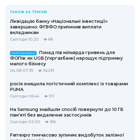
ТАКОЖ ЗА ТЕМОЮ
Ліквідацію банку «Національні інвестиції»
завершено: ФГВФО припинив виплати
вкладникам
Сьогодні 10:20
86
Понад пів мільярда гривень для
ПАРТНЕРСЬКА
ФОПів: як UGB (Укргазбанк) нарощує підтримку
малого бізнесу
04.08 07:35
34291
росія знищила логістичний комплекс із товарами
PUMA
Сьогодні 06:44
101
На Samsung знайшли спосіб повернути до 10 ГБ
пам’яті без видалення застосунків
Сьогодні 02:00
186
Ferrexpo тимчасово зупиняє видобуток залізної