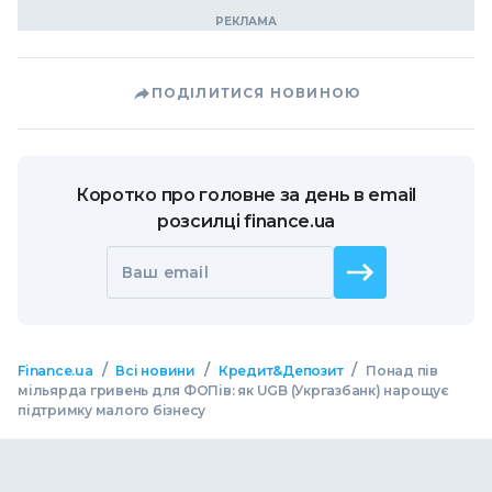
ПОДІЛИТИСЯ НОВИНОЮ
Коротко про головне за день в email
розсилці finance.ua
Ваш email
/
/
/
Finance.ua
Всі новини
Кредит&Депозит
Понад пів
мільярда гривень для ФОПів: як UGB (Укргазбанк) нарощує
підтримку малого бізнесу