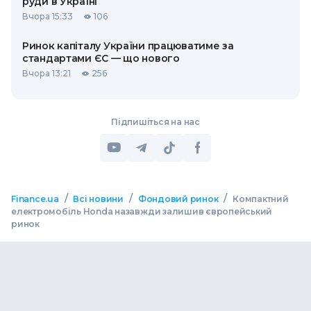
руди в Україні
Вчора 15:33
106
Ринок капіталу України працюватиме за
стандартами ЄС — що нового
Вчора 13:21
256
Підпишіться на нас
/
/
/
Finance.ua
Всі новини
Фондовий ринок
Компактний
електромобіль Honda назавжди залишив європейський
ринок