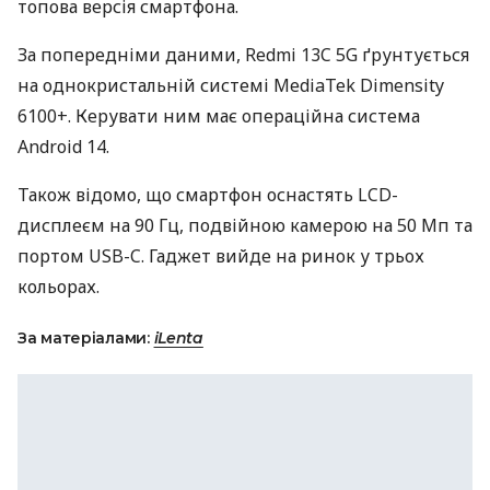
топова версія смартфона.
За попередніми даними, Redmi 13C 5G ґрунтується
на однокристальній системі MediaTek Dimensity
6100+. Керувати ним має операційна система
Android 14.
Також відомо, що смартфон оснастять LCD-
дисплеєм на 90 Гц, подвійною камерою на 50 Мп та
портом USB-C. Гаджет вийде на ринок у трьох
кольорах.
За матеріалами:
iLenta