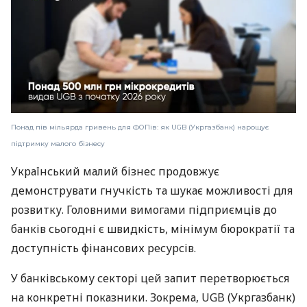
Понад пів мільярда гривень для ФОПів: як UGB (Укргазбанк) нарощує
підтримку малого бізнесу
Український малий бізнес продовжує
демонструвати гнучкість та шукає можливості для
розвитку. Головними вимогами підприємців до
банків сьогодні є швидкість, мінімум бюрократії та
доступність фінансових ресурсів.
У банківському секторі цей запит перетворюється
на конкретні показники. Зокрема, UGB (Укргазбанк)