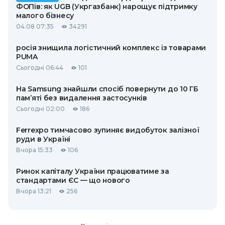
ФОПів: як UGB (Укргазбанк) нарощує підтримку
малого бізнесу
04.08 07:35
34291
росія знищила логістичний комплекс із товарами
PUMA
Сьогодні 06:44
101
На Samsung знайшли спосіб повернути до 10 ГБ
пам’яті без видалення застосунків
Сьогодні 02:00
186
Ferrexpo тимчасово зупиняє видобуток залізної
руди в Україні
Вчора 15:33
106
Ринок капіталу України працюватиме за
стандартами ЄС — що нового
Вчора 13:21
256