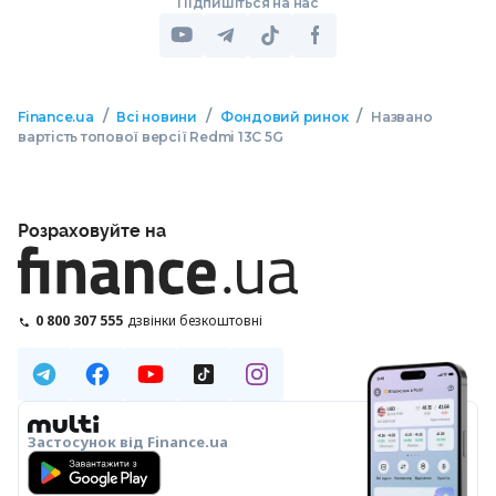
Підпишіться на нас
/
/
/
Finance.ua
Всі новини
Фондовий ринок
Названо
вартість топової версії Redmi 13C 5G
Розраховуйте на
0 800 307 555
дзвінки безкоштовні
Застосунок від Finance.ua