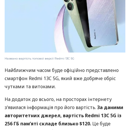
Названо вартість топової версії Redmi 13C 5G
Найближчим часом буде офіційно представлено
смартфон Redmi 13C 5G, який вже добряче обріс
чутками та витоками.
На додаток до всього, на просторах інтернету
з’явилася інформація про його вартість.
За даними
авторитетних джерел, вартість Redmi 13C 5G із
256 ГБ пам’яті складе близько $120.
Це буде