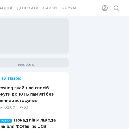
ВАННЯ
ДЕПОЗИТИ
БАНКИ
ФОРУМ
ІЛКА
ВСІ ДЕПОЗИТИ
ВСІ БАНКИ
АННЯ ЖИТЛА ВІД
ДЕПОЗИТИ В USD
ВІДГУКИ ПРО БАНКИ
 ШАХЕДІВ
ДЕПОЗИТИ В EUR
МІКРОФІНАНСОВІ
ХОВКА ЗА КОРДОН
ОРГАНІЗАЦІЇ
БОНУС ДО ДЕПОЗИТІВ
ВІДГУКИ ПРО МФО
УМОВИ АКЦІЇ
КАРТА
 ЗА ТЕМОЮ
ПИТАННЯ ТА ВІДПОВІДІ
ННА ВІНЬЄТКА
msung знайшли спосіб
ДЕПОЗИТНИЙ КАЛЬКУЛЯТОР
нути до 10 ГБ пам’яті без
 СПІВРОБІТНИКІВ
ення застосунків
ПУТІВНИКИ ПО
ні 02:00
53
SSISTANCE
ЗАОЩАДЖЕННЯМ
Понад пів мільярда
АННЯ ВІД
ЕРСЬКА
нь для ФОПів: як UGB
Х ВИПАДКІВ