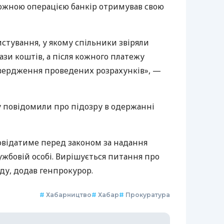
 кожною операцією банкір отримував свою
стування, у якому спільники звіряли
зи коштів, а після кожного платежу
вердження проведених розрахунків», —
у повідомили про підозру в одержанні
відатиме перед законом за надання
жбовій особі. Вирішується питання про
ду, додав генпрокурор.
#
Хабарництво
#
Хабар
#
Прокуратура