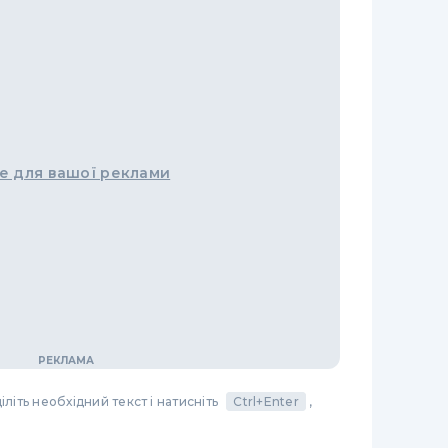
е для вашої реклами
літь необхідний текст і натисніть
Ctrl+Enter
,