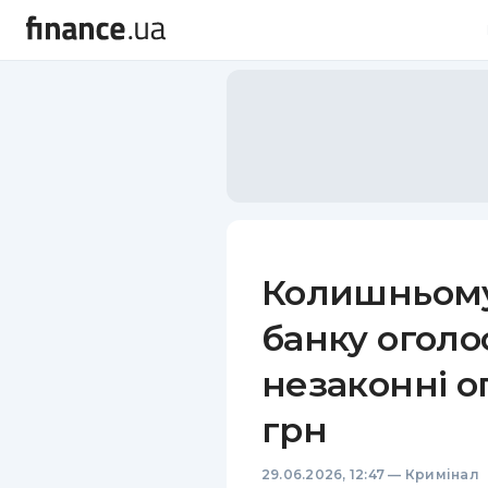
Колишньому
банку оголо
незаконні о
грн
29.06.2026, 12:47
—
Кримінал