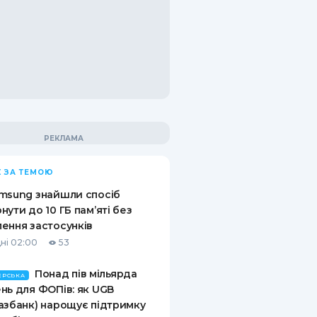
 ЗА ТЕМОЮ
msung знайшли спосіб
нути до 10 ГБ пам’яті без
ення застосунків
ні 02:00
53
Понад пів мільярда
ЕРСЬКА
нь для ФОПів: як UGB
азбанк) нарощує підтримку