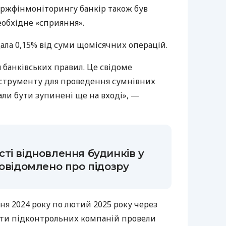
Держфінмоніторингу банкір також був
еобхідне «сприяння».
дала 0,15% від суми щомісячних операцій.
 банківських правил. Це свідоме
нструменту для проведення сумнівних
мали бути зупинені ще на вході», —
ті відновлення будинків у
повідомлено про підозру
пня 2024 року по лютий 2025 року через
ти підконтрольних компаній провели