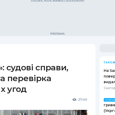
ТАКОЖ
: судові справи,
На Sa
а перевірка
повер
видал
х угод
Сьогод
21140
ПАРТН
гриве
(Укрг