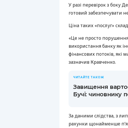
У разі перевірок з боку 
готовий забезпечувати н
Ціна таких «послуг» скла
«Це не просто порушення
використання банку як і
фінансових потоків, які 
зазначив Кравченко.
ЧИТАЙТЕ ТАКОЖ
Завищення вартос
Бучі: чиновнику 
За даними слідства, з ли
рахунки щонайменше п’я