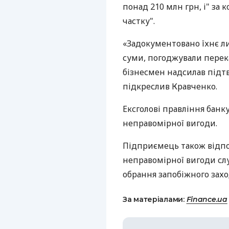
понад 210 млн грн, і" за
частку".
«Задокументовано їхнє ли
суми, погоджували перека
бізнесмен надсилав підт
підкреслив Кравченко.
Ексголові правління банк
неправомірної вигоди.
Підприємець також відпо
неправомірної вигоди слу
обрання запобіжного захо
За матеріалами:
Finance.ua