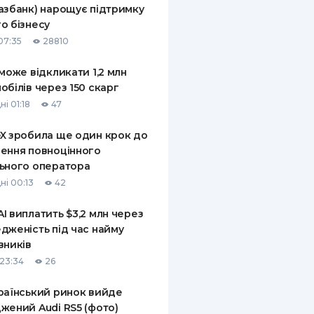
азбанк) нарощує підтримку
КИ ПО
о бізнесу
ВАННЮ
07:35
28810
ХОВІ ПОЛІСИ
 може відкликати 1,2 млн
обілів через 150 скарг
І КОМПАНІЇ
і 01:18
47
 ПРО СТРАХОВІ
Ї
X зробила ще один крок до
ення повноцінного
А І ОПЛАТА
ьного оператора
ні 00:13
42
И
I виплатить $3,2 млн через
дженість під час найму
вників
23:34
26
раїнський ринок вийде
жений Audi RS5 (фото)