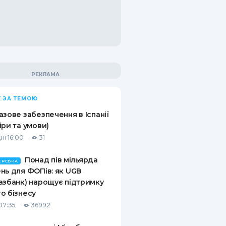
 ЗА ТЕМОЮ
азове забезпечення в Іспанії
іри та умови)
ні 16:00
31
Понад пів мільярда
ЕРСЬКА
нь для ФОПів: як UGB
азбанк) нарощує підтримку
о бізнесу
07:35
36992