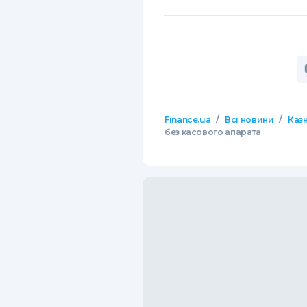
/
/
Finance.ua
Всі новини
Казн
без касового апарата