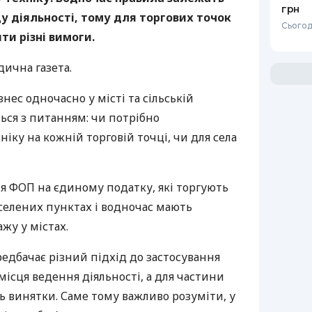
грн
иду діяльності, тому для торгових точок
Сьогод
яти різні вимоги.
ична газета.
знес одночасно у місті та сільській
ться з питанням: чи потрібно
іку на кожній торговій точці, чи для села
я ФОП на єдиному податку, які торгують
селених пунктах і водночас мають
жу у містах.
едбачає різний підхід до застосування
місця ведення діяльності, а для частини
ь винятки. Саме тому важливо розуміти, у