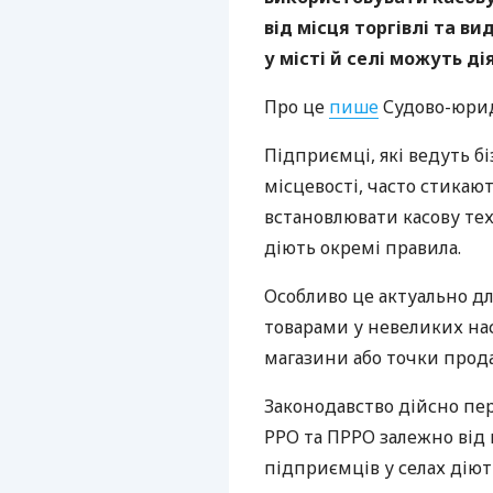
від місця торгівлі та в
у місті й селі можуть ді
Про це
пише
Судово-юрид
Підприємці, які ведуть бі
місцевості, часто стикаю
встановлювати касову техн
діють окремі правила.
Особливо це актуально дл
товарами у невеликих на
магазини або точки прода
Законодавство дійсно пер
РРО та ПРРО залежно від 
підприємців у селах діют