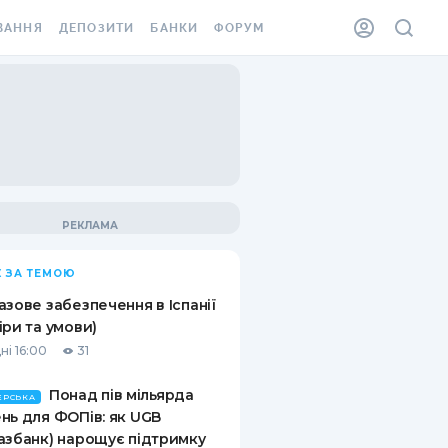
ВАННЯ
ДЕПОЗИТИ
БАНКИ
ФОРУМ
ІЛКА
ВСІ ДЕПОЗИТИ
ВСІ БАНКИ
АННЯ ЖИТЛА ВІД
ДЕПОЗИТИ В USD
ВІДГУКИ ПРО БАНКИ
 ШАХЕДІВ
ДЕПОЗИТИ В EUR
МІКРОФІНАНСОВІ
ХОВКА ЗА КОРДОН
ОРГАНІЗАЦІЇ
БОНУС ДО ДЕПОЗИТІВ
ВІДГУКИ ПРО МФО
УМОВИ АКЦІЇ
КАРТА
 ЗА ТЕМОЮ
ПИТАННЯ ТА ВІДПОВІДІ
ННА ВІНЬЄТКА
азове забезпечення в Іспанії
ДЕПОЗИТНИЙ КАЛЬКУЛЯТОР
іри та умови)
 СПІВРОБІТНИКІВ
ні 16:00
31
ПУТІВНИКИ ПО
SSISTANCE
ЗАОЩАДЖЕННЯМ
Понад пів мільярда
ЕРСЬКА
нь для ФОПів: як UGB
АННЯ ВІД
азбанк) нарощує підтримку
Х ВИПАДКІВ