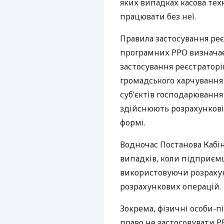
яких випадках касова техн
працювати без неї.
Правила застосування реє
програмних РРО визначає
застосування реєстраторів
громадського харчування 
суб’єктів господарювання 
здійснюють розрахункові о
формі.
Водночас Постанова Кабін
випадків, коли підприєм
використовуючи розрахун
розрахункових операцій.
Зокрема, фізичні особи-
право не застосовувати РР