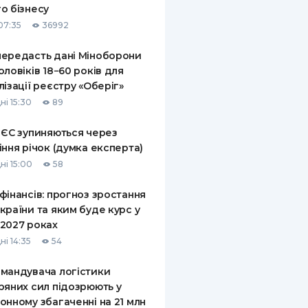
о бізнесу
КИ ПО
07:35
36992
ВАННЮ
ередасть дані Міноборони
ХОВІ ПОЛІСИ
оловіків 18−60 років для
лізації реєстру «Оберіг»
І КОМПАНІЇ
ні 15:30
89
 ПРО СТРАХОВІ
Ї
 ЄС зупиняються через
іння річок (думка експерта)
А І ОПЛАТА
ні 15:00
58
И
фінансів: прогноз зростання
країни та яким буде курс у
2027 роках
ні 14:35
54
мандувача логістики
ряних сил підозрюють у
онному збагаченні на 21 млн