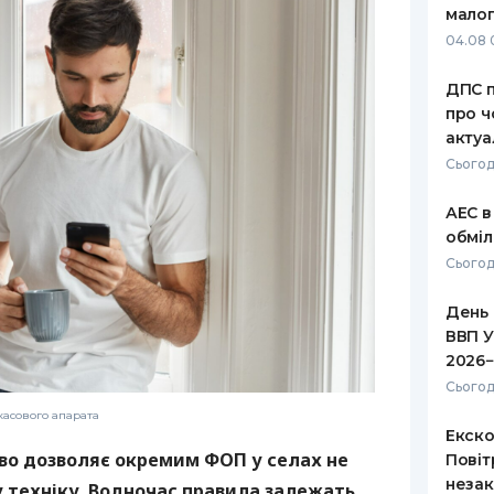
малог
РЕЙТИНГ ДЕБЕТОВИХ
ПУТІВНИ
04.08 
КАРТОК
СТРАХУ
ДПС п
ЩОМІСЯЧНИЙ ОГЛЯД
ВСІ СТРА
про ч
КЕШБЕКУ
актуа
СТРАХОВ
Сьогод
ПУТІВНИКИ ПО
БАНКІВСЬКИХ КАРТКАХ
ВІДГУКИ
КОМПАНІ
АЕС в
обміл
ДОСТАВК
Сьогод
КОНТАКТ
День 
ВВП У
2026−
Сьогод
касового апарата
Екско
во дозволяє окремим ФОП у селах не
Повіт
незак
 техніку. Водночас правила залежать