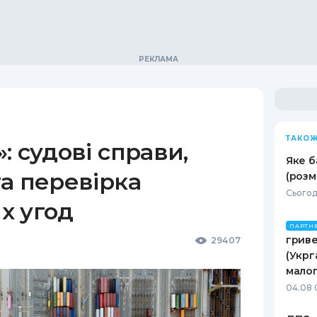
ТАКОЖ
: судові справи,
Яке б
а перевірка
(розм
Сьогод
х угод
ПАРТН
гриве
29407
(Укрг
малог
04.08 