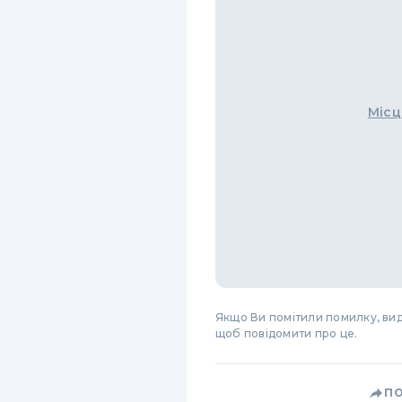
Місц
Якщо Ви помітили помилку, виді
щоб повідомити про це.
П