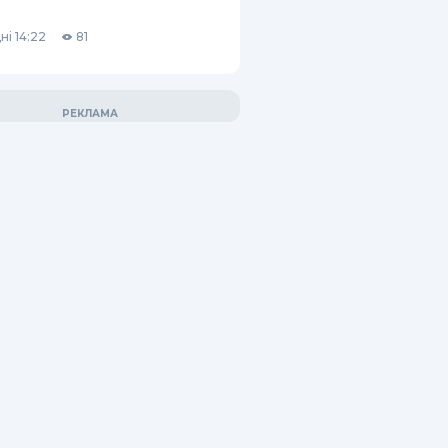
ні 14:22
81