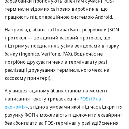
Зараз банки пропонують клієнтам сучасні POS-
термінали відомих світових виробників, що
працюють під операційною системою Android.
Наприклад, àбанк та ПриватБанк розробили JSON-
протокол — це єдиний касовий протокол, що
підтримує поєднання з усіма вендорами в парку
банку (Ingenico, Verifone, PAX). Водночас не
потрібно друкувати чеки з термінала (у разі
реалізації друкування термінального чека на
касовому принтері).
А у вищезгаданому àбанк станом на момент
написання тексту триває акція
«POSтійна
економія»
, згідно з умовами якої під час відкриття
рахунку ФОП є можливість підключити еквайринг
без абонплати за POS-термінал у разі здійснення