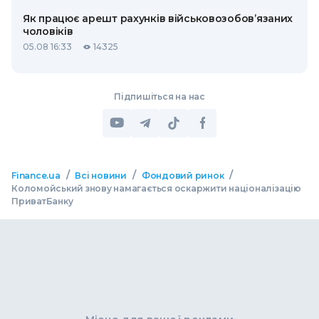
Як працює арешт рахунків військовозобов’язаних
чоловіків
05.08 16:33
14325
Підпишіться на нас
/
/
/
Finance.ua
Всі новини
Фондовий ринок
Коломойський знову намагається оскаржити націоналізацію
ПриватБанку