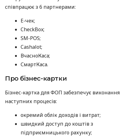
співпрацює з 6 партнерами:
E-чек;
CheckBox;
SM-POS;
Cashalot;
ВчасноКаса;
СмартКаса.
Про бізнес-картки
Бізнес-картка для ФОП забезпечує виконання
наступних процесів:
окремий облік доходів і витрат;
швидкий доступ до коштів з
підприємницького рахунку;