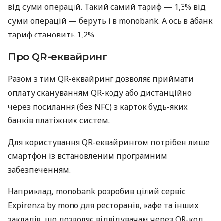
від суми операцій. Такий самий тариф — 1,3% від
суми операцій — беруть і в monobank. А ось в àбанк
тариф становить 1,2%.
Про QR-еквайринг
Разом з тим QR-еквайринг дозволяє приймати
оплату скануванням QR-коду або дистанційно
через посилання (без NFC) з карток будь-яких
банків платіжних систем.
Для користування QR-еквайрингом потрібен лише
смартфон із встановленим програмним
забезпеченням.
Наприклад, monobank розробив цілий сервіс
Expirenza by mono для ресторанів, кафе та інших
закладів, що дозволяє відвідувачам через QR-код