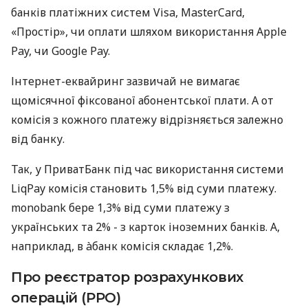
банків платіжних систем Visa, MasterCard,
«Простір», чи оплати шляхом використання Apple
Pay, чи Google Pay.
Інтернет-еквайринг зазвичай не вимагає
щомісячної фіксованої абонентської плати. А от
комісія з кожного платежу відрізняється залежно
від банку.
Так, у ПриватБанк під час використання системи
LiqPay комісія становить 1,5% від суми платежу.
monobank бере 1,3% від суми платежу з
українських та 2% - з карток іноземних банків. А,
наприклад, в àбанк комісія складає 1,2%.
Про реєстратор розрахункових
операцій (РРО)