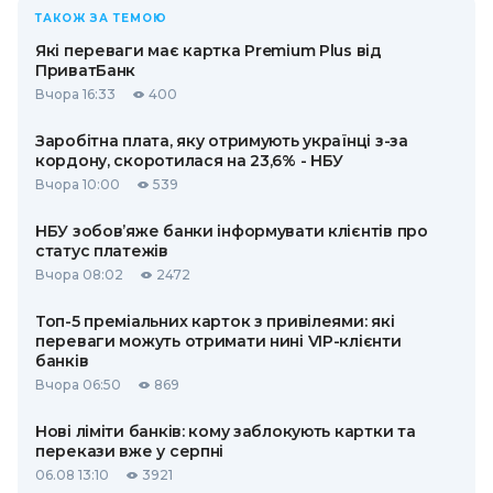
ТАКОЖ ЗА ТЕМОЮ
Які переваги має картка Premium Plus від
ПриватБанк
Вчора 16:33
400
Заробітна плата, яку отримують українці з-за
кордону, скоротилася на 23,6% - НБУ
Вчора 10:00
539
НБУ зобов’яже банки інформувати клієнтів про
статус платежів
Вчора 08:02
2472
Топ-5 преміальних карток з привілеями: які
переваги можуть отримати нині VIP-клієнти
банків
Вчора 06:50
869
Нові ліміти банків: кому заблокують картки та
перекази вже у серпні
06.08 13:10
3921