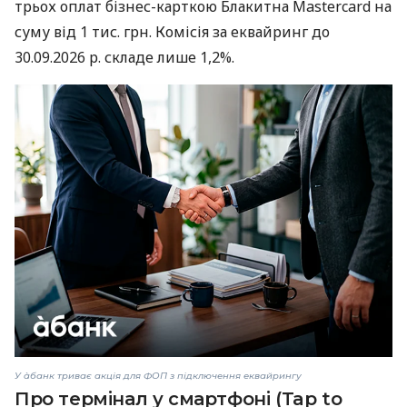
трьох оплат бізнес-карткою Блакитна Mastercard на
суму від 1 тис. грн. Комісія за еквайринг до
30.09.2026 р. складе лише 1,2%.
У àбанк триває акція для ФОП з підключення еквайрингу
Про термінал у смартфоні (Tap to