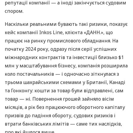
репутації компанії — а іноді закінчується судовим
спором.
Наскільки реальними бувають такі ризики, показує
кейс компанії Inkos Line, клієнта «ДАНН.», що
працює на ринку промислового обладнання. На
початку 2024 року, одразу після серії успішних
міжнародних контрактів та інвестиції близько $1
млн у масштабування бізнесу, компанія розширила
коло постачальників — і одночасно зіткнулася з
трьома шахрайськими схемами у Британії, Канаді
та Гонконгу: кошти за товар були відправлені, сам
товар — ні. Повернення грошей зайняло вісім
місяців, а рік без працюючого оборотного капіталу
призвів до падіння обороту, судових ризиків і
втрати банківських лімітів — саме тих наслідків,
про які йшлося вище.