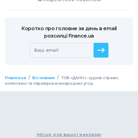
Коротко про головне за день в email
розсилці finance.ua
Ваш email
/
/
Finance.ua
Всі новини
ТОВ «ДАНН.»: судові справи,
комплаєнс та перевірка міжнародних угод
Місце для вашої реклами