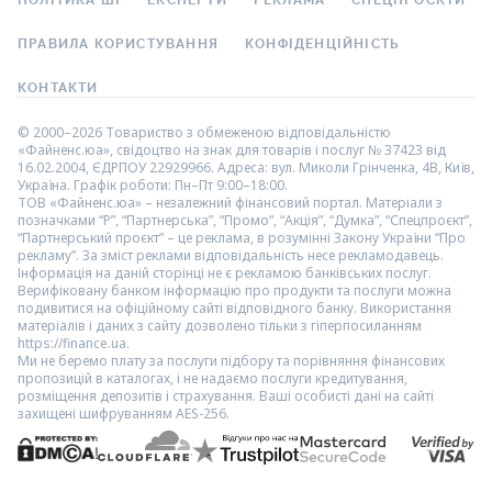
ПОЛІТИКА ШІ
ЕКСПЕРТИ
РЕКЛАМА
СПЕЦПРОЄКТИ
ПРАВИЛА КОРИСТУВАННЯ
КОНФІДЕНЦІЙНІСТЬ
КОНТАКТИ
© 2000–2026 Товариство з обмеженою відповідальністю
«Файненс.юа», свідоцтво на знак для товарів і послуг № 37423 від
16.02.2004, ЄДРПОУ 22929966. Адреса: вул. Миколи Грінченка, 4В, Київ,
Україна. Графік роботи: Пн–Пт 9:00–18:00.
ТОВ «Файненс.юа» – незалежний фінансовий портал. Матеріали з
позначками “Р”, “Партнерська”, “Промо”, “Акція”, “Думка”, “Спецпроєкт”,
“Партнерський проєкт” – це реклама, в розумінні Закону України “Про
рекламу”. За зміст реклами відповідальність несе рекламодавець.
Інформація на даній сторінці не є рекламою банківських послуг.
Верифіковану банком інформацію про продукти та послуги можна
подивитися на офіційному сайті відповідного банку. Використання
матеріалів і даних з сайту дозволено тільки з гіперпосиланням
https://finance.ua.
Ми не беремо плату за послуги підбору та порівняння фінансових
пропозицій в каталогах, і не надаємо послуги кредитування,
розміщення депозитів і страхування. Ваші особисті дані на сайті
захищені шифруванням AES-256.