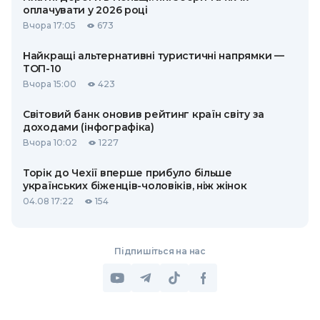
оплачувати у 2026 році
Вчора 17:05
673
Найкращі альтернативні туристичні напрямки —
ТОП-10
Вчора 15:00
423
Світовий банк оновив рейтинг країн світу за
доходами (інфографіка)
Вчора 10:02
1227
Торік до Чехії вперше прибуло більше
українських біженців-чоловіків, ніж жінок
04.08 17:22
154
Підпишіться на нас