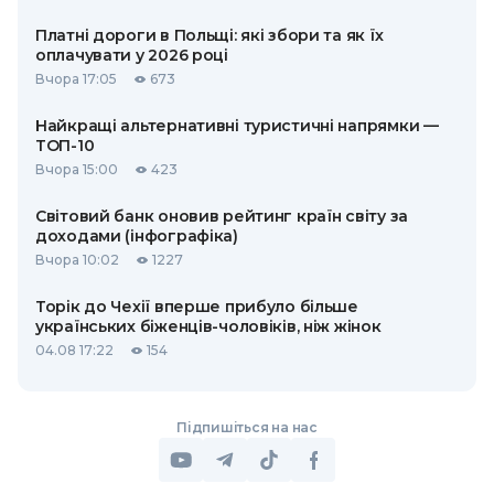
Платні дороги в Польщі: які збори та як їх
оплачувати у 2026 році
Вчора 17:05
673
Найкращі альтернативні туристичні напрямки —
ТОП-10
Вчора 15:00
423
Світовий банк оновив рейтинг країн світу за
доходами (інфографіка)
Вчора 10:02
1227
Торік до Чехії вперше прибуло більше
українських біженців-чоловіків, ніж жінок
04.08 17:22
154
Підпишіться на нас