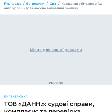
/
/
/
Finance.ua
Всі новини
Світ
Казахстан обмежив в’їзд
авто з росії через масове вивезення бензину
Місце для вашої реклами
ПАРТНЕРСЬКА
ТОВ «ДАНН.»: судові справи,
комплаєнс та перевірка