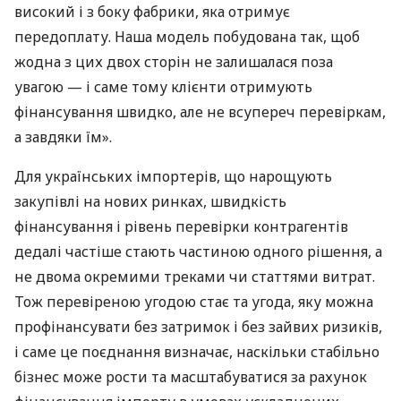
високий і з боку фабрики, яка отримує
передоплату. Наша модель побудована так, щоб
жодна з цих двох сторін не залишалася поза
увагою — і саме тому клієнти отримують
фінансування швидко, але не всупереч перевіркам,
а завдяки їм».
Для українських імпортерів, що нарощують
закупівлі на нових ринках, швидкість
фінансування і рівень перевірки контрагентів
дедалі частіше стають частиною одного рішення, а
не двома окремими треками чи статтями витрат.
Тож перевіреною угодою стає та угода, яку можна
профінансувати без затримок і без зайвих ризиків,
і саме це поєднання визначає, наскільки стабільно
бізнес може рости та масштабуватися за рахунок