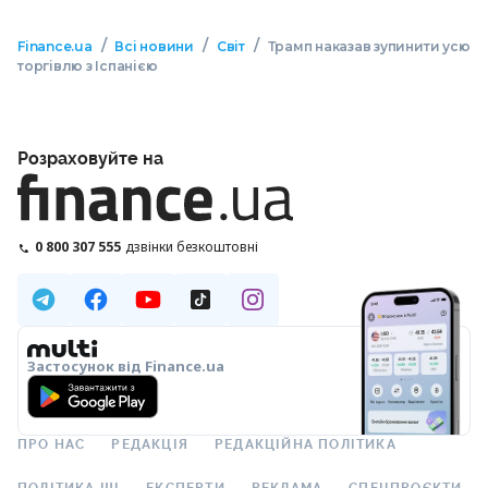
/
/
/
Finance.ua
Всі новини
Світ
Трамп наказав зупинити усю
торгівлю з Іспанією
Розраховуйте на
0 800 307 555
дзвінки безкоштовні
Застосунок від Finance.ua
ПРО НАС
РЕДАКЦІЯ
РЕДАКЦІЙНА ПОЛІТИКА