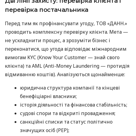
Дві лінії захисту: перевірка клієнта і
перевірка постачальника
Перед тим як профінансувати угоду, ТОВ «ДАНН.»
проводить комплексну перевірку клієнта. Мета —
не ускладнити процес, а зрозуміти бізнес і
переконатися, що угода відповідає міжнародним
вимогам KYC (Know Your Customer — знай свого
клієнта) та AML (Anti-Money Laundering — протидія
відмиванню коштів). Аналізуються щонайменше:
юридична структура компанії та кінцеві
бенефіціарні власники;
історія діяльності та фінансова стабільність;
судові спори та відкриті провадження;
санкційні списки та статус політично
значущих осіб (PEP);