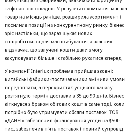
комунікацію з фабриками, включаючи юридичну
та фінансові складові. У результаті компанія завезла
товар на місяць раніше, розширила асортимент і
посилила позиції на конкурентному ринку; бізнес
зріс настільки, що зараз шукає нових
співробітників для масштабування, а власник
відзначає, що залучені кошти дали змогу
закуповувати більше і стабільно рухатися вперед.
У компанії Interlux проблема прийшла ззовні:
китайські фабрики-постачальники змінили умови
передоплати, а перекриття Суецького каналу
розтягнуло термін доставки з 35 до 90 днів. Бізнес
зіткнувся з браком обігових коштів саме тоді, коли
потрібно було утримувати обсяги поставок. ТОВ
«ДАНН.» забезпечив фінансування угоди на $500
тис., забезпечив п’ять поставок і повний супровід