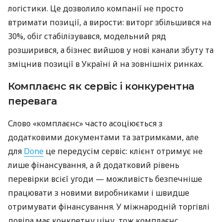
логістики. Це дозволило компанії не просто
втримати позиції, а вирости: виторг збільшився на
30%, обіг стабілізувався, модельний ряд
розширився, а бізнес вийшов у нові канали збуту та
зміцнив позиції в Україні й на зовнішніх ринках.
Комплаєнс як сервіс і конкурентна
перевага
Слово «комплаєнс» часто асоціюється з
додатковими документами та затримками, але
для
Done
це передусім сервіс: клієнт отримує не
лише фінансування, а й додатковий рівень
перевірки всієї угоди — можливість безпечніше
працювати з новими виробниками і швидше
отримувати фінансування. У міжнародній торгівлі
довіра має конкретну ціну, тож комплаєнс