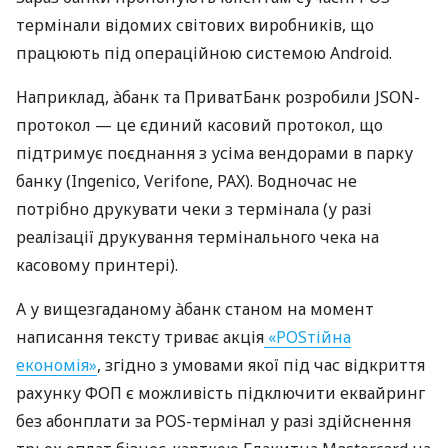
термінали відомих світових виробників, що
працюють під операційною системою Android.
Наприклад, àбанк та ПриватБанк розробили JSON-
протокол — це єдиний касовий протокол, що
підтримує поєднання з усіма вендорами в парку
банку (Ingenico, Verifone, PAX). Водночас не
потрібно друкувати чеки з термінала (у разі
реалізації друкування термінального чека на
касовому принтері).
А у вищезгаданому àбанк станом на момент
написання тексту триває акція
«POSтійна
економія»
, згідно з умовами якої під час відкриття
рахунку ФОП є можливість підключити еквайринг
без абонплати за POS-термінал у разі здійснення