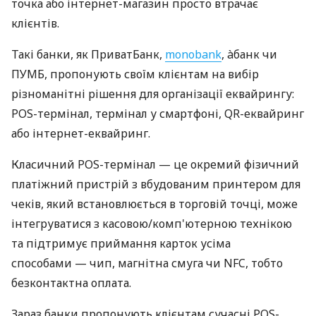
точка або інтернет-магазин просто втрачає
клієнтів.
Такі банки, як ПриватБанк,
monobank
, àбанк чи
ПУМБ, пропонують своїм клієнтам на вибір
різноманітні рішення для організації еквайрингу:
POS-термінал, термінал у смартфоні, QR-еквайринг
або інтернет-еквайринг.
Класичний POS-термінал — це окремий фізичний
платіжний пристрій з вбудованим принтером для
чеків, який встановлюється в торговій точці, може
інтегруватися з касовою/комп'ютерною технікою
та підтримує приймання карток усіма
способами — чип, магнітна смуга чи NFC, тобто
безконтактна оплата.
Зараз банки пропонують клієнтам сучасні POS-