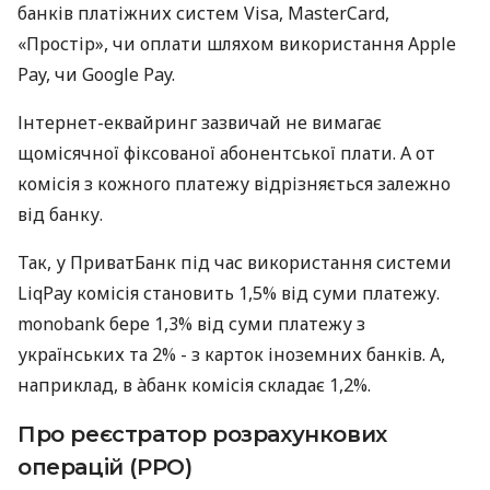
банків платіжних систем Visa, MasterCard,
«Простір», чи оплати шляхом використання Apple
Pay, чи Google Pay.
Інтернет-еквайринг зазвичай не вимагає
щомісячної фіксованої абонентської плати. А от
комісія з кожного платежу відрізняється залежно
від банку.
Так, у ПриватБанк під час використання системи
LiqPay комісія становить 1,5% від суми платежу.
monobank бере 1,3% від суми платежу з
українських та 2% - з карток іноземних банків. А,
наприклад, в àбанк комісія складає 1,2%.
Про реєстратор розрахункових
операцій (РРО)