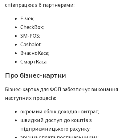
співпрацює з 6 партнерами:
E-чек;
CheckBox;
SM-POS;
Cashalot;
ВчасноКаса;
СмартКаса.
Про бізнес-картки
Бізнес-картка для ФОП забезпечує виконання
наступних процесів:
окремий облік доходів і витрат;
швидкий доступ до коштів з
підприємницького рахунку;
зручна оплата постачальникам;