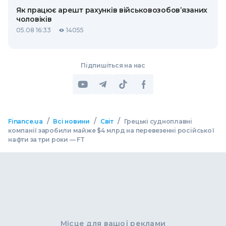
Як працює арешт рахунків військовозобов’язаних
чоловіків
05.08 16:33
14055
Підпишіться на нас
/
/
/
Finance.ua
Всі новини
Світ
Грецькі судноплавні
компанії заробили майже $4 млрд на перевезенні російської
нафти за три роки — FT
Місце для вашої реклами