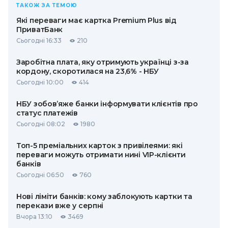
ТАКОЖ ЗА ТЕМОЮ
Які переваги має картка Premium Plus від
ПриватБанк
Сьогодні 16:33
210
Заробітна плата, яку отримують українці з-за
кордону, скоротилася на 23,6% - НБУ
Сьогодні 10:00
414
НБУ зобов’яже банки інформувати клієнтів про
статус платежів
Сьогодні 08:02
1980
Топ-5 преміальних карток з привілеями: які
переваги можуть отримати нині VIP-клієнти
банків
Сьогодні 06:50
760
Нові ліміти банків: кому заблокують картки та
перекази вже у серпні
Вчора 13:10
3469