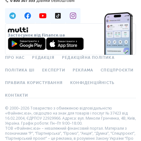
0 800 307 555
дзвінки безкоштовні
Застосунок від Finance.ua
ПРО НАС
РЕДАКЦІЯ
РЕДАКЦІЙНА ПОЛІТИКА
ПОЛІТИКА ШІ
ЕКСПЕРТИ
РЕКЛАМА
СПЕЦПРОЄКТИ
ПРАВИЛА КОРИСТУВАННЯ
КОНФІДЕНЦІЙНІСТЬ
КОНТАКТИ
© 2000–2026 Товариство з обмеженою відповідальністю
«Файненс.юа», свідоцтво на знак для товарів і послуг № 37423 від
16.02.2004, ЄДРПОУ 22929966. Адреса: вул. Миколи Грінченка, 4В, Київ,
Україна. Графік роботи: Пн–Пт 9:00–18:00.
ТОВ «Файненс.юа» – незалежний фінансовий портал. Матеріали з
позначками “Р”, “Партнерська”, “Промо”, “Акція”, “Думка”, “Спецпроєкт”,
“Партнерський проєкт” – це реклама, в розумінні Закону України “Про