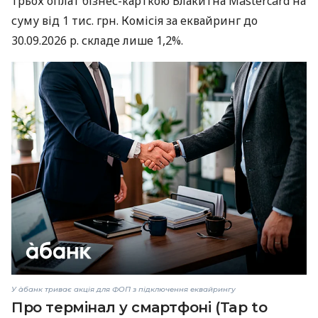
трьох оплат бізнес-карткою Блакитна Mastercard на
суму від 1 тис. грн. Комісія за еквайринг до
30.09.2026 р. складе лише 1,2%.
У àбанк триває акція для ФОП з підключення еквайрингу
Про термінал у смартфоні (Tap to