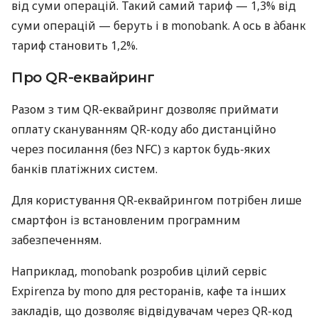
від суми операцій. Такий самий тариф — 1,3% від
суми операцій — беруть і в monobank. А ось в àбанк
тариф становить 1,2%.
Про QR-еквайринг
Разом з тим QR-еквайринг дозволяє приймати
оплату скануванням QR-коду або дистанційно
через посилання (без NFC) з карток будь-яких
банків платіжних систем.
Для користування QR-еквайрингом потрібен лише
смартфон із встановленим програмним
забезпеченням.
Наприклад, monobank розробив цілий сервіс
Expirenza by mono для ресторанів, кафе та інших
закладів, що дозволяє відвідувачам через QR-код