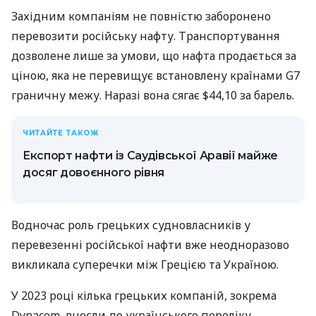
Західним компаніям не повністю заборонено
перевозити російську нафту. Транспортування
дозволене лише за умови, що нафта продається за
ціною, яка не перевищує встановлену країнами G7
граничну межу. Наразі вона сягає $44,10 за барель.
ЧИТАЙТЕ ТАКОЖ
Експорт нафти із Саудівської Аравії майже
досяг довоєнного рівня
Водночас роль грецьких судновласників у
перевезенні російської нафти вже неодноразово
викликала суперечки між Грецією та Україною.
У 2023 році кілька грецьких компаній, зокрема
Dynacom, внесли до українського переліку