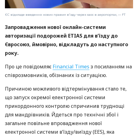
ЄС відкладе введення нових правил в’їзду через хаос в аеропортах, — FT
Запровадження нової онлайн-системи
авторизації подорожей ETIAS для в’їзду до
Євросоюз, ймовірно, відкладуть до наступного
року.
Про це повідомляє
Financial Times
з посиланням на
співрозмовників, обізнаних із ситуацією.
Причиною можливого відтермінування стало те,
що запуск окремої електронної системи
прикордонного контролю спричинив труднощі
для мандрівників. Йдеться про технічні збої і
загальне повільне впровадження нової
електронної системи в’їзду/виїзду (EES), яка