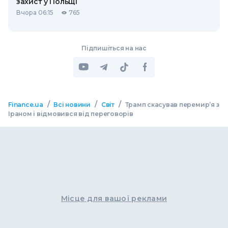
захист у Польщі
Вчора 06:15
765
Підпишіться на нас
/
/
/
Finance.ua
Всі новини
Світ
Трамп скасував перемир’я з
Іраном і відмовився від переговорів
Місце для вашої реклами