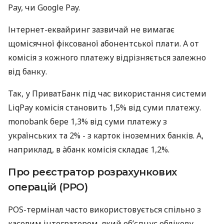
Pay, чи Google Pay.
Інтернет-еквайринг зазвичай не вимагає
щомісячної фіксованої абонентської плати. А от
комісія з кожного платежу відрізняється залежно
від банку.
Так, у ПриватБанк під час використання системи
LiqPay комісія становить 1,5% від суми платежу.
monobank бере 1,3% від суми платежу з
українських та 2% - з карток іноземних банків. А,
наприклад, в àбанк комісія складає 1,2%.
Про реєстратор розрахункових
операцій (РРО)
POS-термінал часто використовується спільно з
касовим інтегратором, який об’єднує облікову