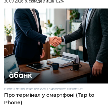
30.09.2026 р. складе лише 1,2%.
У àбанк триває акція для ФОП з підключення еквайрингу
Про термінал у смартфоні (Tap to
Phone)