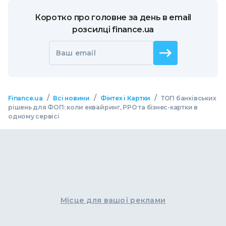
Коротко про головне за день в email
розсилці finance.ua
Ваш email
/
/
/
Finance.ua
Всі новини
Фінтех і Картки
ТОП банківських
рішень для ФОП: коли еквайринг, РРО та бізнес-картки в
одному сервісі
Місце для вашої реклами