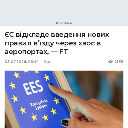
ЄС відкладе введення нових
правил в’їзду через хаос в
аеропортах, — FT
08.07.2026, 06:44
—
Світ
2138