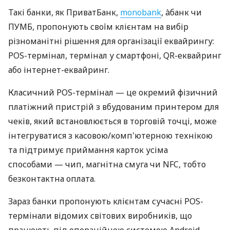
Такі банки, як ПриватБанк,
monobank
, àбанк чи
ПУМБ, пропонують своїм клієнтам на вибір
різноманітні рішення для організації еквайрингу:
POS-термінал, термінал у смартфоні, QR-еквайринг
або інтернет-еквайринг.
Класичний POS-термінал — це окремий фізичний
платіжний пристрій з вбудованим принтером для
чеків, який встановлюється в торговій точці, може
інтегруватися з касовою/комп'ютерною технікою
та підтримує приймання карток усіма
способами — чип, магнітна смуга чи NFC, тобто
безконтактна оплата.
Зараз банки пропонують клієнтам сучасні POS-
термінали відомих світових виробників, що