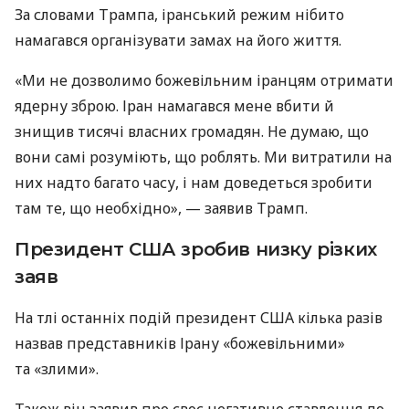
За словами Трампа, іранський режим нібито
намагався організувати замах на його життя.
«Ми не дозволимо божевільним іранцям отримати
ядерну зброю. Іран намагався мене вбити й
знищив тисячі власних громадян. Не думаю, що
вони самі розуміють, що роблять. Ми витратили на
них надто багато часу, і нам доведеться зробити
там те, що необхідно», — заявив Трамп.
Президент США зробив низку різких
заяв
На тлі останніх подій президент США кілька разів
назвав представників Ірану «божевільними»
та «злими».
Також він заявив про своє негативне ставлення до