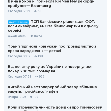
Війна в Україні принесла Кім Чен Ину рекордні
прибутки — Bloomberg
Сьогодні 17:27
31
ТОП банківських рішень для ФОП:
ПАРТНЕРСЬКА
коли еквайринг, РРО та бізнес-картки в одному
сервісі
04.08 06:50
11073
Трамп підписав нові укази про громадянство з
права народження — деталі
Сьогодні 09:12
198
Від початку року до України не повернулися
понад 200 тис. громадян
Сьогодні 07:38
956
Китайський нафтопереробний завод збільшив
закупівлі російської нафти
Вчора 19:46
129
Коли втрачають чинність довідки про тимчасовий