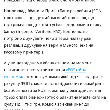
працюють під операційною системою Android.
Наприклад, àбанк та ПриватБанк розробили JSON-
протокол — це єдиний касовий протокол, що
підтримує поєднання з усіма вендорами в парку
банку (Ingenico, Verifone, PAX). Водночас не
потрібно друкувати чеки з термінала (у разі
реалізації друкування термінального чека на
касовому принтері).
А у вищезгаданому àбанк станом на момент
написання тексту триває акція
«POSтійна
економія»
, згідно з умовами якої під час відкриття
рахунку ФОП є можливість підключити еквайринг
без абонплати за POS-термінал у разі здійснення
трьох оплат бізнес-карткою Блакитна Mastercard на
суму від 1 тис. грн. Комісія за еквайринг до