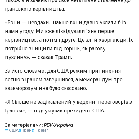
іранського керівництва.
«Вони — невдахи. Інакше вони давно уклали б із
нами угоду. Ми вже ліквідували їхнє перше
керівництво, а потім і друге. Це злі й хворі люди. Їх
потрібно знищити під корінь, як ракову
пухлину», — сказав Трамп.
За його словами, для США режим припинення
вогню з Іраном завершився, а меморандум про
взаєморозуміння було скасовано.
«Я більше не зацікавлений у веденні переговорів з
Іраном», — підсумував президент США.
За матеріалами:
РБК-Україна
#
США
#
Іран
#
Трамп