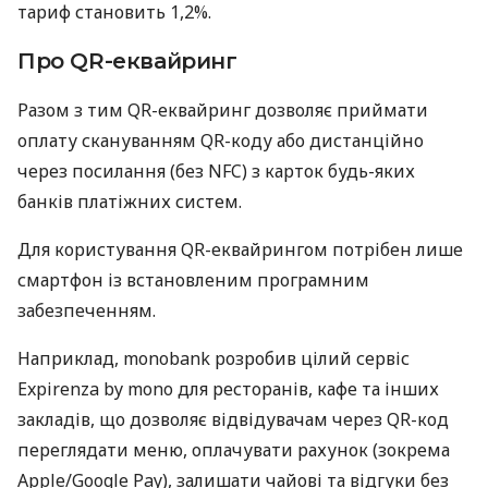
тариф становить 1,2%.
Про QR-еквайринг
Разом з тим QR-еквайринг дозволяє приймати
оплату скануванням QR-коду або дистанційно
через посилання (без NFC) з карток будь-яких
банків платіжних систем.
Для користування QR-еквайрингом потрібен лише
смартфон із встановленим програмним
забезпеченням.
Наприклад, monobank розробив цілий сервіс
Expirenza by mono для ресторанів, кафе та інших
закладів, що дозволяє відвідувачам через QR-код
переглядати меню, оплачувати рахунок (зокрема
Apple/Google Pay), залишати чайові та відгуки без