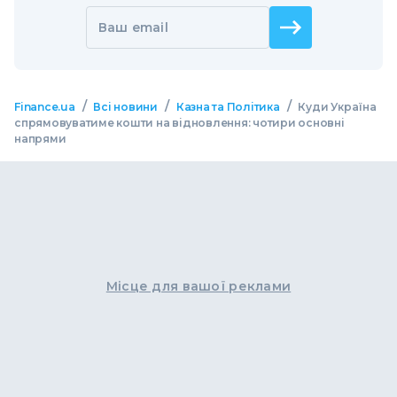
Ваш email
/
/
/
Finance.ua
Всі новини
Казна та Політика
Куди Україна
спрямовуватиме кошти на відновлення: чотири основні
напрями
Місце для вашої реклами