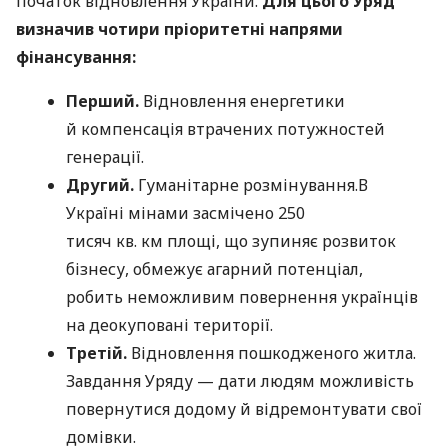
початок відновлення України.
Для цього Уряд
визначив чотири пріоритетні напрями
фінансування:
Перший.
Відновлення енергетики
й компенсація втрачених потужностей
генерації.
Другий.
Гуманітарне розмінування.В
Україні мінами засмічено 250
тисяч кв. км площі, що зупиняє розвиток
бізнесу, обмежує агарний потенціал,
робить неможливим повернення українців
на деокуповані території.
Третій.
Відновлення пошкодженого житла.
Завдання Уряду — дати людям можливість
повернутися додому й відремонтувати свої
домівки.