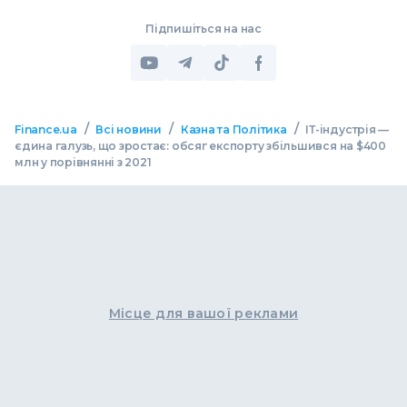
Підпишіться на нас
/
/
/
Finance.ua
Всі новини
Казна та Політика
ІТ-індустрія —
єдина галузь, що зростає: обсяг експорту збільшився на $400
млн у порівнянні з 2021
Місце для вашої реклами