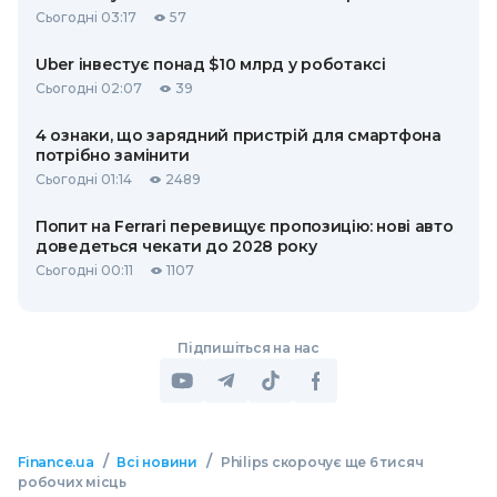
Сьогодні 03:17
57
Uber інвестує понад $10 млрд у роботаксі
Сьогодні 02:07
39
4 ознаки, що зарядний пристрій для смартфона
потрібно замінити
Сьогодні 01:14
2489
Попит на Ferrari перевищує пропозицію: нові авто
доведеться чекати до 2028 року
Сьогодні 00:11
1107
Підпишіться на нас
/
/
Finance.ua
Всі новини
Philips скорочує ще 6 тисяч
робочих місць