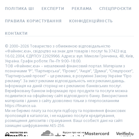
ПОЛІТИКА ШІ
ЕКСПЕРТИ
РЕКЛАМА
СПЕЦПРОЄКТИ
ПРАВИЛА КОРИСТУВАННЯ
КОНФІДЕНЦІЙНІСТЬ
КОНТАКТИ
© 2000–2026 Товариство з обмеженою відповідальністю
«Файненс.юа», свідоцтво на знак для товарів і послуг № 37423 від
16.02.2004, ЄДРПОУ 22929966. Адреса: вул. Миколи Грінченка, 4В, Київ,
Україна. Графік роботи: Пн–Пт 9:00–18:00.
ТОВ «Файненс.юа» – незалежний фінансовий портал. Матеріали з
позначками “Р”, “Партнерська”, “Промо”, “Акція”, “Думка”, “Спецпроєкт”,
“Партнерський проєкт” – це реклама, в розумінні Закону України “Про
рекламу”. За зміст реклами відповідальність несе рекламодавець.
Інформація на даній сторінці не є рекламою банківських послуг.
Верифіковану банком інформацію про продукти та послуги можна
подивитися на офіційному сайті відповідного банку. Використання
матеріалів і даних з сайту дозволено тільки з гіперпосиланням
https://finance.ua.
Ми не беремо плату за послуги підбору та порівняння фінансових
пропозицій в каталогах, і не надаємо послуги кредитування,
розміщення депозитів і страхування. Ваші особисті дані на сайті
захищені шифруванням AES-256.