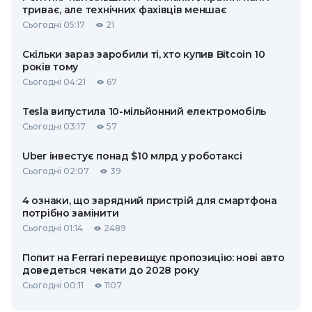
триває, але технічних фахівців меншає
Сьогодні 05:17
21
Скільки зараз заробили ті, хто купив Bitcoin 10
років тому
Сьогодні 04:21
67
Tesla випустила 10-мільйонний електромобіль
Сьогодні 03:17
57
Uber інвестує понад $10 млрд у роботаксі
Сьогодні 02:07
39
4 ознаки, що зарядний пристрій для смартфона
потрібно замінити
Сьогодні 01:14
2489
Попит на Ferrari перевищує пропозицію: нові авто
доведеться чекати до 2028 року
Сьогодні 00:11
1107