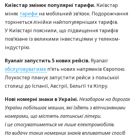
Київстар змінює популярні тарифи.
Київстар
міняє
тарифи
на мобільний зв’язок. Подорожчання
торкнеться лінійки найпопулярніших тарифів.
У Київстарі пояснили, що підвищення тарифів
пов’язане із великими інвестиціями у телеком-
індустрію.
Ryanair запустить 5 нових рейсів.
Ryanair
обслуговуватиме
п’ять нових напрямків Європою.
Лоукостер планує запустити рейси з польської
столиці до Іспанії, Австрії, Бельгії та Кіпру.
Нові номерні знаки в Україні.
Незабаром на дорогах
України побільшає машин, які їздять з вітчизняними
номерами, що містять латинські літери.
І це стосуватиметься не лише електромобілів.
На видачу таких номерних знаків впливатиме спосіб