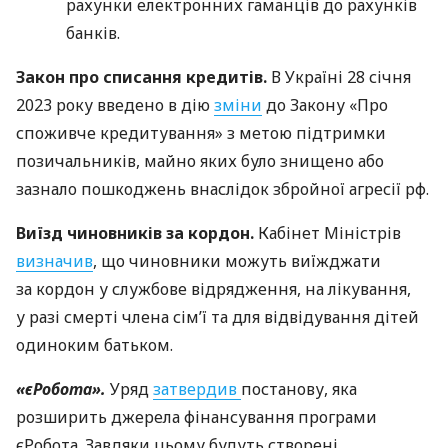
рахунки електронних гаманців до рахунків
банків.
Закон про списання кредитів.
В Україні 28 січня
2023 року введено в дію
зміни
до Закону «Про
споживче кредитування» з метою підтримки
позичальників, майно яких було знищено або
зазнало пошкоджень внаслідок збройної агресії рф.
Виїзд чиновників за кордон.
Кабінет Міністрів
визначив
, що чиновники можуть виїжджати
за кордон у службове відрядження, на лікування,
у разі смерті члена сім’ї та для відвідування дітей
одиноким батьком.
«єРобота».
Уряд
затвердив
постанову, яка
розширить джерела фінансування програми
єРобота. Завдяки цьому будуть створені