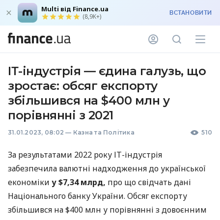
Multi від Finance.ua
ВСТАНОВИТИ
(8,9K+)
ІТ-індустрія — єдина галузь, що
зростає: обсяг експорту
збільшився на $400 млн у
порівнянні з 2021
31.01.2023, 08:02
—
Казна та Політика
510
За результатами 2022 року ІТ-індустрія
забезпечила валютні надходження до української
економіки
у $7,34 млрд,
про що свідчать дані
Національного банку України. Обсяг експорту
збільшився на $400 млн у порівнянні з довоєнним