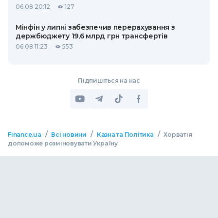
06.08 20:12
127
Мінфін у липні забезпечив перерахування з
держбюджету 19,6 млрд грн трансфертів
06.08 11:23
553
Підпишіться на нас
/
/
/
Finance.ua
Всі новини
Казна та Політика
Хорватія
допоможе розміновувати Україну