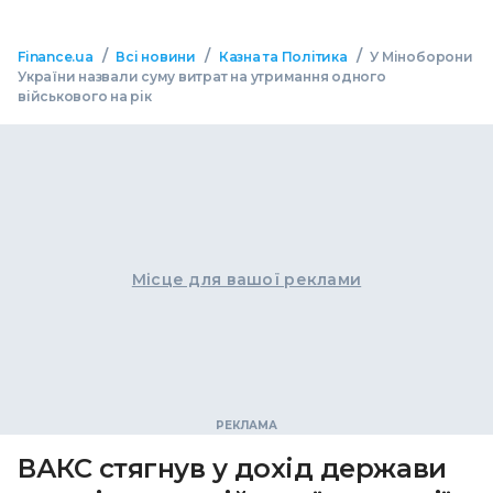
/
/
/
Finance.ua
Всі новини
Казна та Політика
У Міноборони
України назвали суму витрат на утримання одного
військового на рік
Місце для вашої реклами
ВАКС стягнув у дохід держави