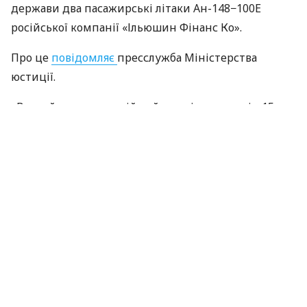
держави два пасажирські літаки Ан-148−100Е
російської компанії «Ільюшин Фінанс Ко».
Про це
повідомляє
пресслужба Міністерства
юстиції.
«Вищий антикорупційний суд рішенням від 15
травня 2024 року задовольнив позов Міністерства
юстиції України до АТ „Ільюшин Фінанс Ко.“ про
застосування санкції, передбаченої пунктом 1−1
частини першої статті 4 Закону України „Про
санкції“», — йдеться в повідомленні.
ЧИТАЙТЕ ТАКОЖ
ВАКС конфіскував у голови окупаційної
адміністрації Запоріжжя 5 літаків, квартири
та судно