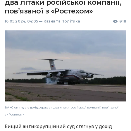
два літаки російської компанії,
пов’язаної з «Ростехом»
16.05.2024, 04:05
—
Казна та Політика
818
ВАКС стягнув у дохід держави два літаки російської компанії, пов’язаної
з «Ростехом»
Вищий антикорупційний суд стягнув у дохід