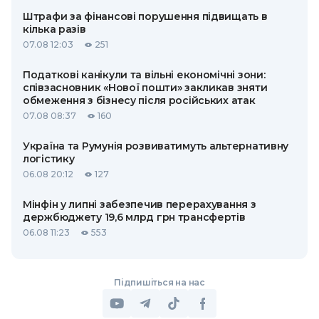
Штрафи за фінансові порушення підвищать в
кілька разів
07.08 12:03
251
Податкові канікули та вільні економічні зони:
співзасновник «Нової пошти» закликав зняти
обмеження з бізнесу після російських атак
07.08 08:37
160
Україна та Румунія розвиватимуть альтернативну
логістику
06.08 20:12
127
Мінфін у липні забезпечив перерахування з
держбюджету 19,6 млрд грн трансфертів
06.08 11:23
553
Підпишіться на нас