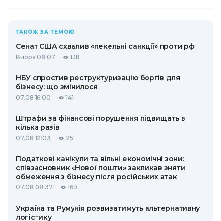
ТАКОЖ ЗА ТЕМОЮ
Сенат США схвалив «пекельні санкції» проти рф
Вчора 08:07
138
НБУ спростив реструктуризацію боргів для
бізнесу: що змінилося
07.08 16:00
141
Штрафи за фінансові порушення підвищать в
кілька разів
07.08 12:03
251
Податкові канікули та вільні економічні зони:
співзасновник «Нової пошти» закликав зняти
обмеження з бізнесу після російських атак
07.08 08:37
160
Україна та Румунія розвиватимуть альтернативну
логістику