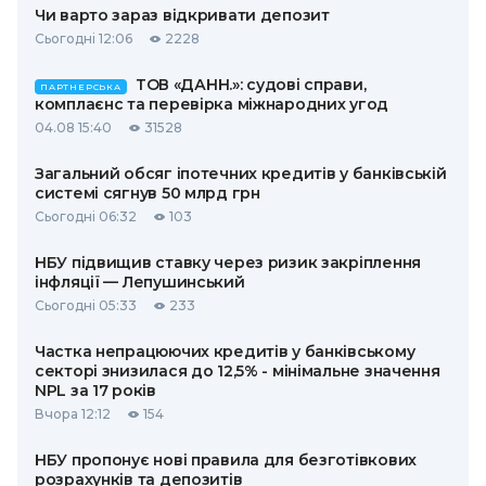
Чи варто зараз відкривати депозит
Сьогодні 12:06
2228
ТОВ «ДАНН.»: судові справи,
ПАРТНЕРСЬКА
комплаєнс та перевірка міжнародних угод
04.08 15:40
31528
Загальний обсяг іпотечних кредитів у банківській
системі сягнув 50 млрд грн
Сьогодні 06:32
103
НБУ підвищив ставку через ризик закріплення
інфляції — Лепушинський
Сьогодні 05:33
233
Частка непрацюючих кредитів у банківському
секторі знизилася до 12,5% - мінімальне значення
NPL за 17 років
Вчора 12:12
154
НБУ пропонує нові правила для безготівкових
розрахунків та депозитів