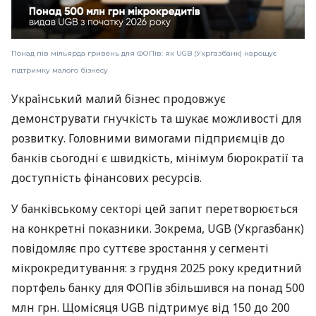
Понад пів мільярда гривень для ФОПів: як UGB (Укргазбанк) нарощує
підтримку малого бізнесу
Український малий бізнес продовжує
демонструвати гнучкість та шукає можливості для
розвитку. Головними вимогами підприємців до
банків сьогодні є швидкість, мінімум бюрократії та
доступність фінансових ресурсів.
У банківському секторі цей запит перетворюється
на конкретні показники. Зокрема, UGB (Укргазбанк)
повідомляє про суттєве зростання у сегменті
мікрокредитування: з грудня 2025 року кредитний
портфель банку для ФОПів збільшився на понад 500
млн грн. Щомісяця UGB підтримує від 150 до 200