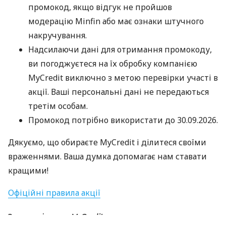
промокод, якщо відгук не пройшов
модерацію Minfin або має ознаки штучного
накручування.
Надсилаючи дані для отримання промокоду,
ви погоджуєтеся на їх обробку компанією
MyCredit виключно з метою перевірки участі в
акції. Ваші персональні дані не передаються
третім особам.
Промокод потрібно використати до 30.09.2026.
Дякуємо, що обираєте MyCredit і ділитеся своїми
враженнями. Ваша думка допомагає нам ставати
кращими!
Офіційні правила акції
За матеріалами:
MyCredit
#
Кредит Онлайн