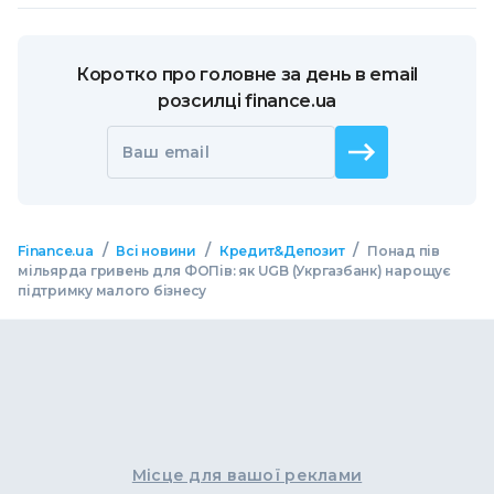
Коротко про головне за день в email
розсилці finance.ua
Ваш email
/
/
/
Finance.ua
Всі новини
Кредит&Депозит
Понад пів
мільярда гривень для ФОПів: як UGB (Укргазбанк) нарощує
підтримку малого бізнесу
Місце для вашої реклами