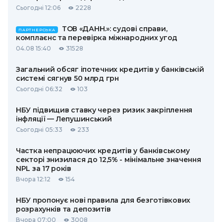
Сьогодні 12:06
2228
ТОВ «ДАНН.»: судові справи,
ПАРТНЕРСЬКА
комплаєнс та перевірка міжнародних угод
04.08 15:40
31528
Загальний обсяг іпотечних кредитів у банківській
системі сягнув 50 млрд грн
Сьогодні 06:32
103
НБУ підвищив ставку через ризик закріплення
інфляції — Лепушинський
Сьогодні 05:33
233
Частка непрацюючих кредитів у банківському
секторі знизилася до 12,5% - мінімальне значення
NPL за 17 років
Вчора 12:12
154
НБУ пропонує нові правила для безготівкових
розрахунків та депозитів
Вчора 07:00
3008