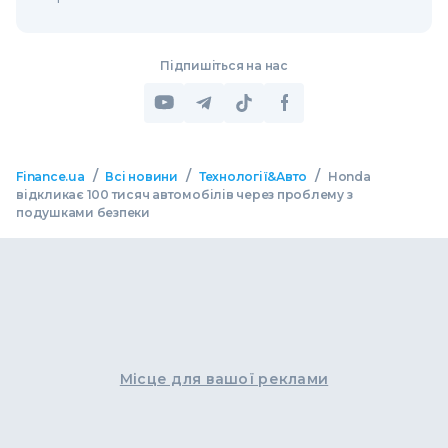
Підпишіться на нас
/
/
/
Finance.ua
Всі новини
Технології&Авто
Honda
відкликає 100 тисяч автомобілів через проблему з
подушками безпеки
Місце для вашої реклами