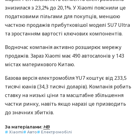
знизилася з 23,2% до 20,1%. У Xiaomi пояснили це
податковими пільгами для покупців, меншою
часткою продажів прибутковішої моделі SU7 Ultra
та зростанням вартості ключових компонентів.
Водночас компанія активно розширює мережу
продажів. Зараз Xiaomi має 490 автосалонів у 143
містах материкового Китаю.
Базова версія електромобіля YU7 коштує від 233,5
тисячі юанів (34,3 тисячі доларів). Компанія робить
ставку на низькі ціни та масштабне збільшення
частки ринку, навіть якщо наразі це призводить
до значних збитків.
За матеріалами:
НВ
#
Xiaomi
#
Авто
#
Електромобілі