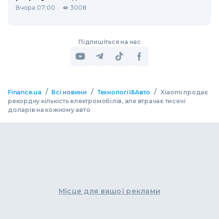
Вчора 07:00
3008
Підпишіться на нас
/
/
/
Finance.ua
Всі новини
Технології&Авто
Xiaomi продає
рекордну кількість електромобілів, але втрачає тисячі
доларів на кожному авто
Місце для вашої реклами