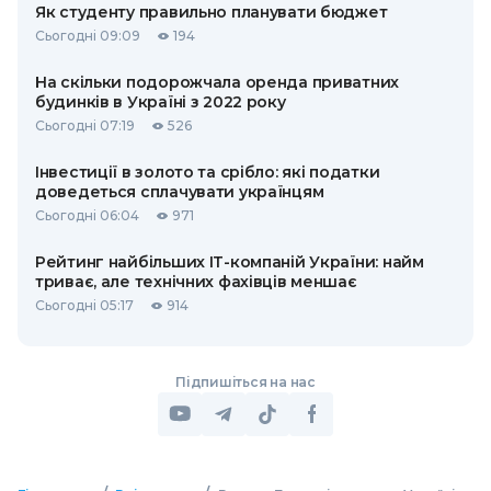
Як студенту правильно планувати бюджет
Сьогодні 09:09
194
На скільки подорожчала оренда приватних
будинків в Україні з 2022 року
Сьогодні 07:19
526
Інвестиції в золото та срібло: які податки
доведеться сплачувати українцям
Сьогодні 06:04
971
Рейтинг найбільших ІТ-компаній України: найм
триває, але технічних фахівців меншає
Сьогодні 05:17
914
Підпишіться на нас