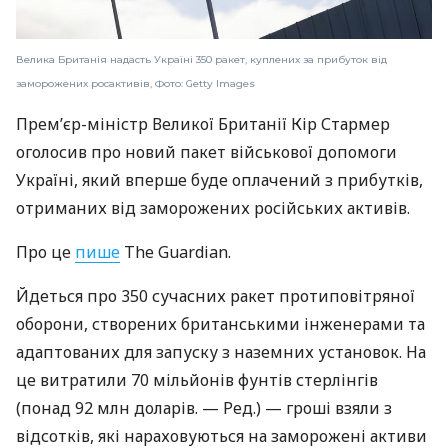
Велика Британія надасть Україні 350 ракет, куплених за прибуток від
заморожених росактивів, Фото: Getty Images
Прем’єр-міністр Великої Британії Кір Стармер
оголосив про новий пакет військової допомоги
Україні, який вперше буде оплачений з прибутків,
отриманих від заморожених російських активів.
Про це
пише
The Guardian.
Йдеться про 350 сучасних ракет протиповітряної
оборони, створених британськими інженерами та
адаптованих для запуску з наземних установок. На
це витратили 70 мільйонів фунтів стерлінгів
(понад 92 млн доларів. — Ред.) — гроші взяли з
відсотків, які нараховуються на заморожені активи