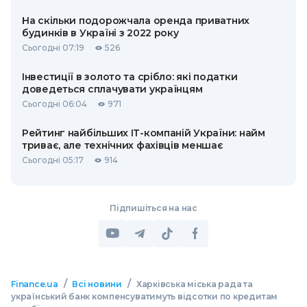
На скільки подорожчала оренда приватних
будинків в Україні з 2022 року
Сьогодні 07:19
526
Інвестиції в золото та срібло: які податки
доведеться сплачувати українцям
Сьогодні 06:04
971
Рейтинг найбільших ІТ-компаній України: найм
триває, але технічних фахівців меншає
Сьогодні 05:17
914
Підпишіться на нас
/
/
Finance.ua
Всі новини
Харківська міська рада та
український банк компенсуватимуть відсотки по кредитам