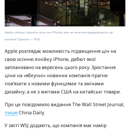
Apple планує підняти ціни на iPhone, але не хоче виправдовувати це
митами Трампа — WSJ
Apple розглядає можливість підвищення цін на
свою осінню лінійку iPhone, дебют якої
заплановано на вересень цього року. Зростання
ціни на «яблучні» новинки компанія прагне
пов’язати з новими функціями та змінами
дизайну, а не з митами США на китайські товари.
Про це повідомило видання The Wall Street Journal,
пише
China Daily.
У звіті WSJ додають, що компанія має намір