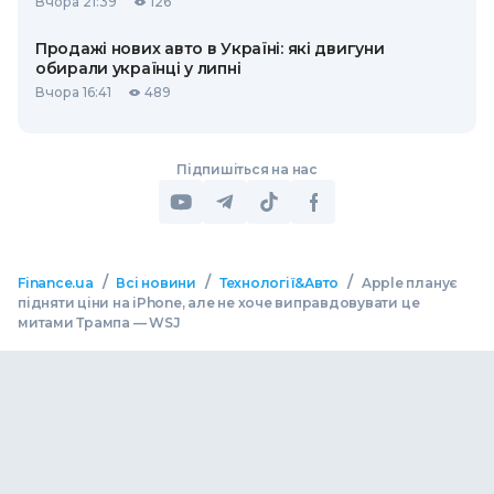
Вчора 21:39
126
Продажі нових авто в Україні: які двигуни
обирали українці у липні
Вчора 16:41
489
Підпишіться на нас
/
/
/
Finance.ua
Всі новини
Технології&Авто
Apple планує
підняти ціни на iPhone, але не хоче виправдовувати це
митами Трампа — WSJ