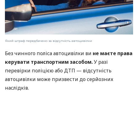
Який штраф передбачено за відсутність автоцивілки
Без чинного поліса автоцивілки ви
не маєте права
керувати транспортним засобом.
У разі
перевірки поліцією або ДТП — відсутність
автоцивілки може призвести до серйозних
наслідків.
Страхування автомобіля: обирайте автоцивілку
від найкращих страхових компаній України