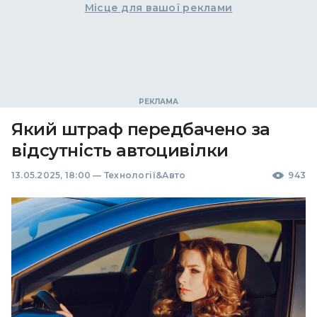
Місце для вашої реклами
Який штраф передбачено за
відсутність автоцивілки
13.05.2025, 18:00
—
Технології&Авто
943