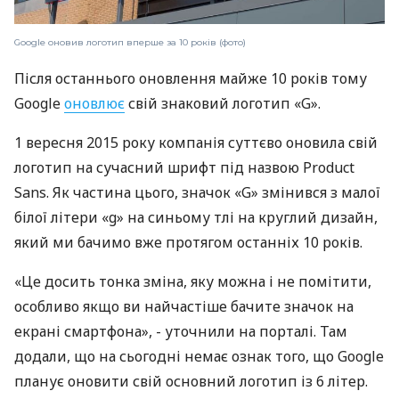
Google оновив логотип вперше за 10 років (фото)
Після останнього оновлення майже 10 років тому
Google
оновлює
свій знаковий логотип «G».
1 вересня 2015 року компанія суттєво оновила свій
логотип на сучасний шрифт під назвою Product
Sans. Як частина цього, значок «G» змінився з малої
білої літери «g» на синьому тлі на круглий дизайн,
який ми бачимо вже протягом останніх 10 років.
«Це досить тонка зміна, яку можна і не помітити,
особливо якщо ви найчастіше бачите значок на
екрані смартфона», - уточнили на порталі. Там
додали, що на сьогодні немає ознак того, що Google
планує оновити свій основний логотип із 6 літер.