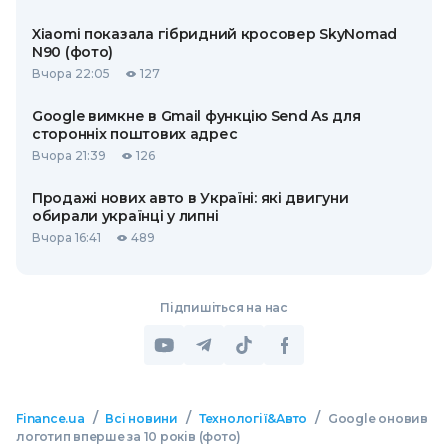
Xiaomi показала гібридний кросовер SkyNomad
N90 (фото)
Вчора 22:05
127
Google вимкне в Gmail функцію Send As для
сторонніх поштових адрес
Вчора 21:39
126
Продажі нових авто в Україні: які двигуни
обирали українці у липні
Вчора 16:41
489
Підпишіться на нас
/
/
/
Finance.ua
Всі новини
Технології&Авто
Google оновив
логотип вперше за 10 років (фото)