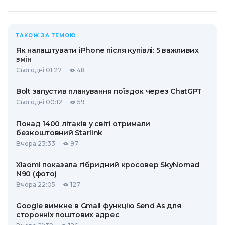
ТАКОЖ ЗА ТЕМОЮ
Як налаштувати iPhone після купівлі: 5 важливих
змін
Сьогодні 01:27
48
Bolt запустив планування поїздок через ChatGPT
Сьогодні 00:12
59
Понад 1400 літаків у світі отримали
безкоштовний Starlink
Вчора 23:33
97
Xiaomi показала гібридний кросовер SkyNomad
N90 (фото)
Вчора 22:05
127
Google вимкне в Gmail функцію Send As для
сторонніх поштових адрес