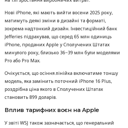
на тлі зростання виробничих витрат.
Нові iPhone, які мають вийти восени 2025 року,
матимуть деякі зміни в дизайні та форматі,
зокрема надтонкий дизайн. Інвестиційний банк
Jefferies підрахував, що серед 65 млн одиниць
iPhone, проданих Apple у Сполучених Штатах
минулого року, близько 36−39 млн були моделями
Pro або Pro Max.
Очікується, що осіння лінійка включатиме тоншу
модель, яка замінить поточний iPhone 16 Plus,
роздрібна ціна якого в Сполучених Штатах
становить 899 доларів.
Вплив тарифних воєн на Apple
У звіті WSJ також зазначається, що
генеральний