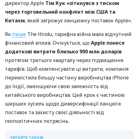
директор Apple
Тім Кук «зіткнувся з тиском
через торговельний конфлікт між США та
Китаєм
,
який загрожує ланцюжку поставок Apple».
Як
пише
The Hindu, тарифна війна мала відчутний
фінансовий вплив. Очікується, що
Apple понесе
додаткові витрати близько 900 млн доларів
протягом третього кварталу через підвищення
тарифів. Щоб компенсувати ці витрати, компанія
перемістила більшу частину виробництва iPhone
до Індії, зменшуючи свою залежність від
китайського виробництва. Цей крок є частиною
ширших зусиль щодо диверсифікації ланцюга
поставок та захисту своєї діяльності від
геополітичних потрясінь.
ЧИТАЙТЕ ТАКОЖ