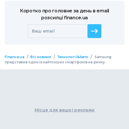
Коротко про головне за день в email
розсилці finance.ua
Ваш email
/
/
/
Finance.ua
Всі новини
Технології&Авто
Samsung
представив один із найтонших смартфонів на ринку
Місце для вашої реклами