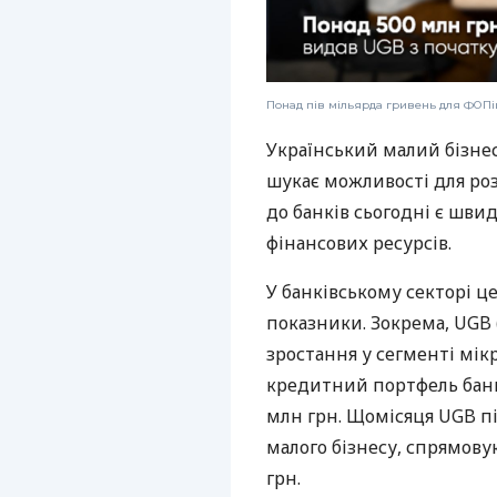
Понад пів мільярда гривень для ФОПів
Український малий бізне
шукає можливості для ро
до банків сьогодні є шви
фінансових ресурсів.
У банківському секторі ц
показники. Зокрема, UGB 
зростання у сегменті мік
кредитний портфель банк
млн грн. Щомісяця UGB пі
малого бізнесу, спрямову
грн.