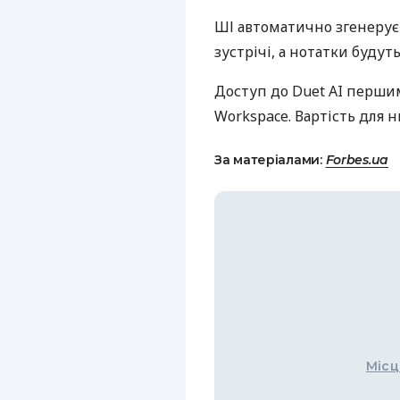
ШІ автоматично згенерує 
зустрічі, а нотатки будут
Доступ до Duet AI перши
Workspace. Вартість для 
За матеріалами:
Forbes.ua
Місц