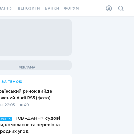
ВАННЯ
ДЕПОЗИТИ
БАНКИ
ФОРУМ
ІЛКА
ВСІ ДЕПОЗИТИ
ВСІ БАНКИ
АННЯ ЖИТЛА ВІД
ДЕПОЗИТИ В USD
ВІДГУКИ ПРО БАНКИ
 ШАХЕДІВ
ДЕПОЗИТИ В EUR
МІКРОФІНАНСОВІ
ХОВКА ЗА КОРДОН
ОРГАНІЗАЦІЇ
БОНУС ДО ДЕПОЗИТІВ
ВІДГУКИ ПРО МФО
УМОВИ АКЦІЇ
КАРТА
 ЗА ТЕМОЮ
ПИТАННЯ ТА ВІДПОВІДІ
ННА ВІНЬЄТКА
раїнський ринок вийде
ДЕПОЗИТНИЙ КАЛЬКУЛЯТОР
жений Audi RS5 (фото)
 СПІВРОБІТНИКІВ
ні 22:05
40
ПУТІВНИКИ ПО
SSISTANCE
ЗАОЩАДЖЕННЯМ
ТОВ «ДАНН.»: судові
ЕРСЬКА
и, комплаєнс та перевірка
АННЯ ВІД
родних угод
Х ВИПАДКІВ