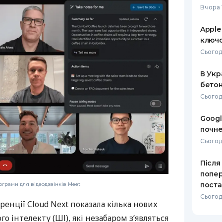
Вчора 
РЕЙТИНГ ДЕБЕТОВИХ
ПУТІВНИ
КАРТОК
СТРАХУ
Apple
ключо
ЩОМІСЯЧНИЙ ОГЛЯД
ВСІ СТРА
Сьогод
КЕШБЕКУ
СТРАХОВ
В Укр
ПУТІВНИКИ ПО
бетон
БАНКІВСЬКИХ КАРТКАХ
ВІДГУКИ
КОМПАНІ
Сьогод
ДОСТАВК
Googl
почне
КОНТАКТ
Сьогодн
Після
попер
поста
ограми для відеодзвінків Meet
Сьогодн
ренції Cloud Next показала кілька нових
о інтелекту (ШІ), які незабаром з’являться