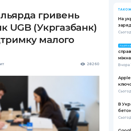
ТАКОЖ
ільярда гривень
На ук
як UGB (Укргазбанк)
заряд
Сьогод
дтримку малого
ПАРТН
справ
міжна
ит
28260
Вчора 
Apple
ключо
Сьогод
В Укр
бетон
Сьогод
Googl