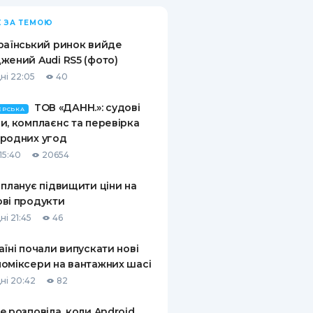
 ЗА ТЕМОЮ
раїнський ринок вийде
жений Audi RS5 (фото)
ні 22:05
40
ТОВ «ДАНН.»: судові
ЕРСЬКА
и, комплаєнс та перевірка
родних угод
15:40
20654
 планує підвищити ціни на
ві продукти
ні 21:45
46
аїні почали випускати нові
оміксери на вантажних шасі
ні 20:42
82
e розповіла, коли Android