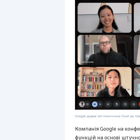
Google додав ШІ-помічника Duet до пр
Компанія Google на конфе
функцій на основі штучног