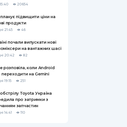
15:40
20654
КИ ПО
ВАННЮ
 планує підвищити ціни на
ві продукти
ХОВІ ПОЛІСИ
ні 21:45
46
І КОМПАНІЇ
аїні почали випускати нові
оміксери на вантажних шасі
 ПРО СТРАХОВІ
Ї
ні 20:42
82
А І ОПЛАТА
e розповіла, коли Android
 переходити на Gemini
И
і 19:15
251
 обстрілу Toyota Україна
едила про затримки з
чанням запчастин
і 14:41
110