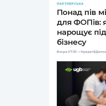
ПАРТНЕРСЬКА
Понад пів м
для ФОПів: 
нарощує пі
бізнесу
Вчора 07:35
—
Кредит&Депоз