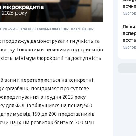
почне
Сьогодн
Після
: як UGB (Укргазбанк) нарощує підтримку малого бізнесу
попер
поста
с продовжує демонструвати гнучкість та
Сьогодн
звитку. Головними вимогами підприємців
дкість, мінімум бюрократії та доступність
ей запит перетворюється на конкретні
(Укргазбанк) повідомляє про суттєве
рокредитування: з грудня 2025 року
у для ФОПів збільшився на понад 500
дтримує від 150 до 200 представників
ючи на їхній розвиток близько 200 млн