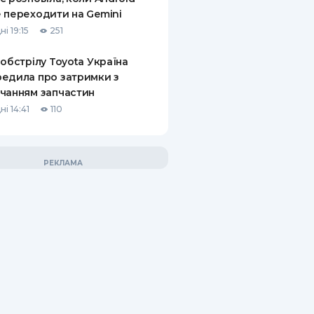
 переходити на Gemini
і 19:15
251
 обстрілу Toyota Україна
едила про затримки з
чанням запчастин
і 14:41
110