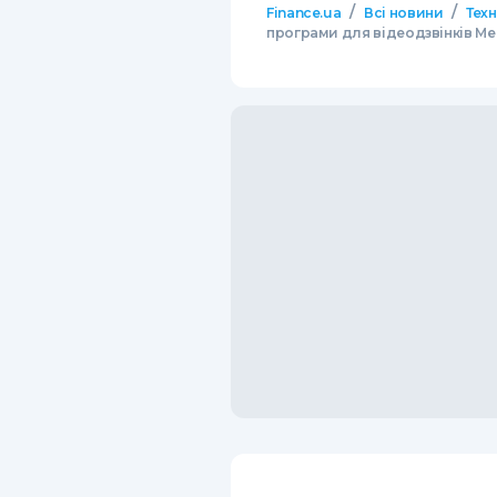
/
/
Finance.ua
Всі новини
Тех
програми для відеодзвінків Me