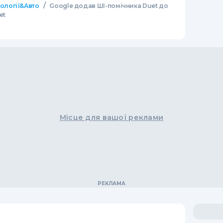
/
нології&Авто
Google додав ШІ-помічника Duet до
et
Місце для вашої реклами