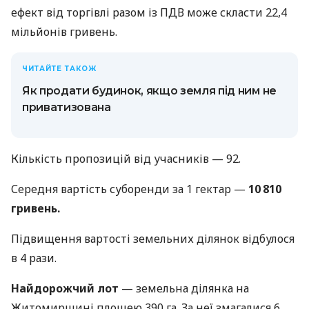
ефект від торгівлі разом із ПДВ може скласти 22,4
мільйонів гривень.
ЧИТАЙТЕ ТАКОЖ
Як продати будинок, якщо земля під ним не
приватизована
Кількість пропозицій від учасників — 92.
Середня вартість суборенди за 1 гектар —
10 810
гривень.
Підвищення вартості земельних ділянок відбулося
в 4 рази.
Найдорожчий лот
— земельна ділянка на
Житомирщині площею 390 га. За неї змагалися 6