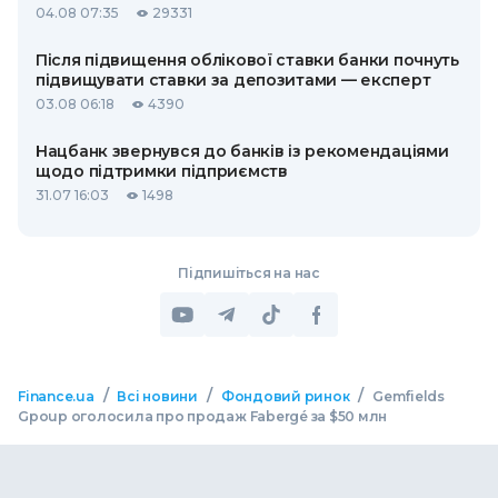
04.08 07:35
29331
Після підвищення облікової ставки банки почнуть
підвищувати ставки за депозитами — експерт
03.08 06:18
4390
Нацбанк звернувся до банків із рекомендаціями
щодо підтримки підприємств
31.07 16:03
1498
Підпишіться на нас
/
/
/
Finance.ua
Всі новини
Фондовий ринок
Gemfields
Gpoup оголосила про продаж Fabergé за $50 млн