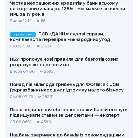
Частка непрацюючих кредитів у банківському
секторі знизилася до 12,5% - мінімальне значення
NPL за 17 років
Вчора 12:12
116
ТОВ «ДАНН.»: судові справи,
ПАРТНЕРСЬКА
комплаєнс та перевірка міжнародних угод
04.08 15:40
21634
НБУ пропонує нові правила для безготівкових
розрахунків та депозитів
Вчора 07:00
2695
Понад пів мільярда гривень для ФОПів: як UGB
(Укргазбанк) нарощує підтримку малого бізнесу
04.08 07:35
29331
Після підвищення облікової ставки банки почнуть
підвищувати ставки за депозитами — експерт
03.08 06:18
4390
Нацбанк звернувся до банків із рекомендаціями