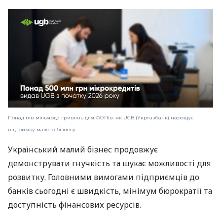
Понад пів мільярда гривень для ФОПів: як UGB (Укргазбанк) нарощує
підтримку малого бізнесу
Український малий бізнес продовжує
демонструвати гнучкість та шукає можливості для
розвитку. Головними вимогами підприємців до
банків сьогодні є швидкість, мінімум бюрократії та
доступність фінансових ресурсів.