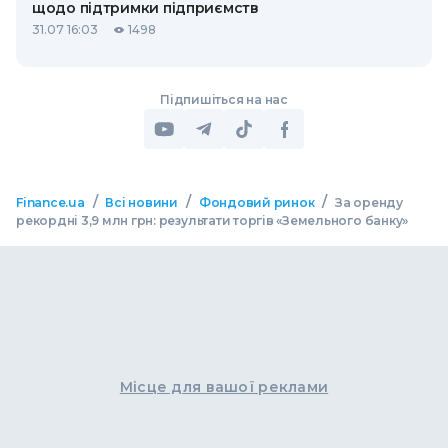
щодо підтримки підприємств
31.07 16:03
1498
Підпишіться на нас
/
/
/
Finance.ua
Всі новини
Фондовий ринок
За оренду
рекордні 3,9 млн грн: результати торгів «Земельного банку»
Місце для вашої реклами