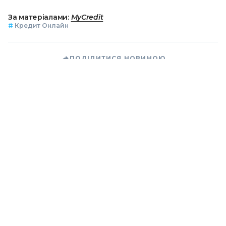
За матеріалами:
MyCredit
#
Кредит Онлайн
ПОДІЛИТИСЯ НОВИНОЮ
Коротко про головне за день в email
розсилці finance.ua
Ваш email
/
/
/
Finance.ua
Всі новини
Кредит&Депозит
Залиште
відгук про MyCredit та отримайте промокод на знижку 90%
Ризики інвестицій в акції США: