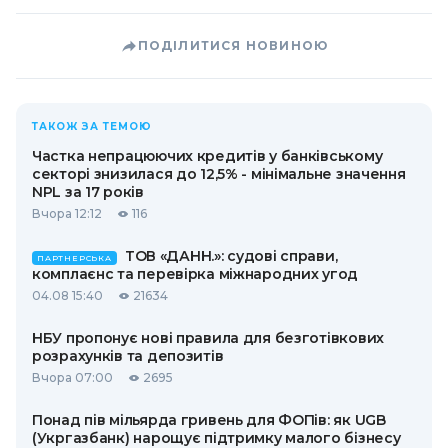
ПОДІЛИТИСЯ НОВИНОЮ
ТАКОЖ ЗА ТЕМОЮ
Частка непрацюючих кредитів у банківському
секторі знизилася до 12,5% - мінімальне значення
NPL за 17 років
Вчора 12:12
116
ТОВ «ДАНН.»: судові справи,
ПАРТНЕРСЬКА
комплаєнс та перевірка міжнародних угод
04.08 15:40
21634
НБУ пропонує нові правила для безготівкових
розрахунків та депозитів
Вчора 07:00
2695
Понад пів мільярда гривень для ФОПів: як UGB
(Укргазбанк) нарощує підтримку малого бізнесу