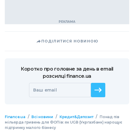
ПОДІЛИТИСЯ НОВИНОЮ
Коротко про головне за день в email
розсилці finance.ua
Ваш email
/
/
/
Finance.ua
Всі новини
Кредит&Депозит
Понад пів
мільярда гривень для ФОПів: як UGB (Укргазбанк) нарощує
підтримку малого бізнесу