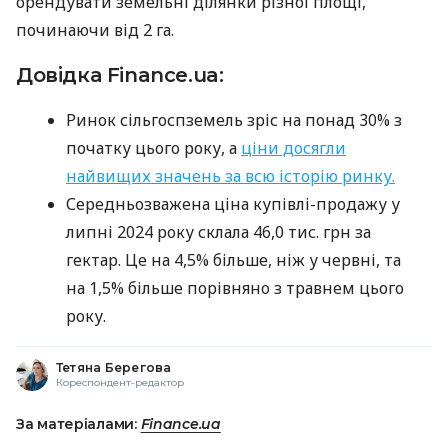
орендувати земельні ділянки різної площі,
починаючи від 2 га.
Довідка Finance.ua:
Ринок сільгоспземель зріс на понад 30% з
початку цього року, а
ціни досягли
найвищих значень за всю історію ринку.
Середньозважена ціна купівлі-продажу у
липні 2024 року склала 46,0 тис. грн за
гектар. Це на 4,5% більше, ніж у червні, та
на 1,5% більше порівняно з травнем цього
року.
Тетяна Берегова
Кореспондент-редактор
За матеріалами:
Finance.ua