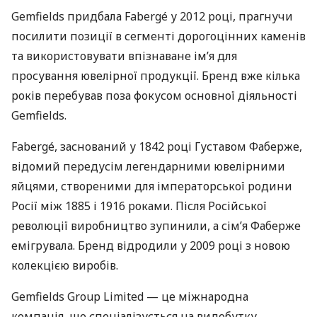
Gemfields придбала Fabergé у 2012 році, прагнучи
посилити позиції в сегменті дорогоцінних каменів
та використовувати впізнаване ім’я для
просування ювелірної продукції. Бренд вже кілька
років перебував поза фокусом основної діяльності
Gemfields.
Fabergé, заснований у 1842 році Густавом Фаберже,
відомий передусім легендарними ювелірними
яйцями, створеними для імператорської родини
Росії між 1885 і 1916 роками. Після Російської
революції виробництво зупинили, а сім’я Фаберже
емігрувала. Бренд відродили у 2009 році з новою
колекцією виробів.
Gemfields Group Limited — це міжнародна
компанія, що спеціалізується на видобутку,