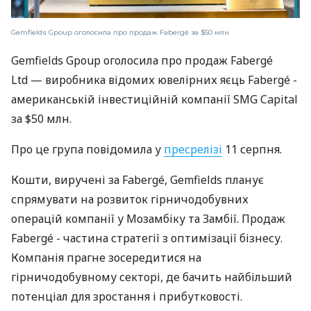
Gemfields Gpoup оголосила про продаж Fabergé за $50 млн
Gemfields Gpoup оголосила про продаж Fabergé
Ltd — виробника відомих ювелірних яєць Fabergé -
американській інвестиційній компанії SMG Capital
за $50 млн.
Про це група повідомила у
пресрелізі
11 серпня.
Кошти, виручені за Fabergé, Gemfields планує
спрямувати на розвиток гірничодобувних
операцій компанії у Мозамбіку та Замбії. Продаж
Fabergé - частина стратегії з оптимізації бізнесу.
Компанія прагне зосередитися на
гірничодобувному секторі, де бачить найбільший
потенціал для зростання і прибутковості.