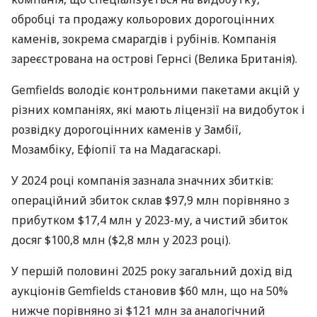
обробці та продажу кольорових дорогоцінних
каменів, зокрема смарагдів і рубінів. Компанія
зареєстрована на острові Гернсі (Велика Британія).
Gemfields володіє контрольними пакетами акцій у
різних компаніях, які мають ліцензії на видобуток і
розвідку дорогоцінних каменів у Замбії,
Мозамбіку, Ефіопії та на Мадагаскарі.
У 2024 році компанія зазнала значних збитків:
операційний збиток склав $97,9 млн порівняно з
прибутком $17,4 млн у 2023-му, а чистий збиток
досяг $100,8 млн ($2,8 млн у 2023 році).
У першій половині 2025 року загальний дохід від
аукціонів Gemfields становив $60 млн, що на 50%
нижче порівняно зі $121 млн за аналогічний