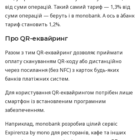
від суми операцій. Такий самий тариф — 1,3% від
суми операцій — беруть і в monobank. А ось в àбанк
тариф становить 1,2%.
Про QR-еквайринг
Разом з тим QR-еквайринг дозволяє приймати
оплату скануванням QR-коду або дистанційно
через посилання (без NFC) з карток будь-яких
банків платіжних систем.
Для користування QR-еквайрингом потрібен лише
смартфон із встановленим програмним
забезпеченням.
Наприклад, monobank розробив цілий сервіс
Expirenza by mono для ресторанів, кафе та інших