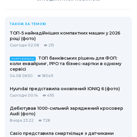
ТАКОЖ ЗА ТЕМОЮ
ТОП-5 найнадійніших компактних машин у 2026
році (фото)
Сьогодні 02:08
215
ТОП банківських рішень для ФОП:
ПАРТНЕРСЬКА
коли еквайринг, РРО та бізнес-картки в одному
сервісі
04.08 06:50
18049
Hyundai представила оновлений IONIQ 6 (фото)
Сьогодні 00:14
495
Дебютував 1000-сильний заряджений кросовер
Audi (фото)
Вчора 23:22
728
Casio представила смарткільце з датчиками