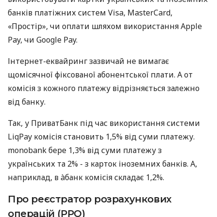
банків платіжних систем Visa, MasterCard,
«Простір», чи оплати шляхом використання Apple
Pay, чи Google Pay.
Інтернет-еквайринг зазвичай не вимагає
щомісячної фіксованої абонентської плати. А от
комісія з кожного платежу відрізняється залежно
від банку.
Так, у ПриватБанк під час використання системи
LiqPay комісія становить 1,5% від суми платежу.
monobank бере 1,3% від суми платежу з
українських та 2% - з карток іноземних банків. А,
наприклад, в àбанк комісія складає 1,2%.
Про реєстратор розрахункових
операцій (РРО)