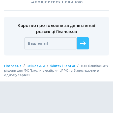
ПОДІЛИТИСЯ НОВИНОЮ
Коротко про головне за день в email
розсилці finance.ua
Ваш email
/
/
/
Finance.ua
Всі новини
Фінтех і Картки
ТОП банківських
рішень для ФОП: коли еквайринг, РРО та бізнес-картки в
одному сервісі