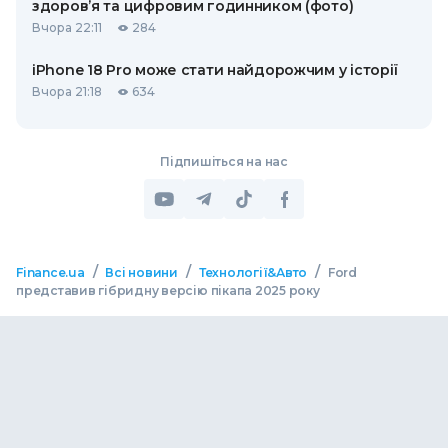
здоров’я та цифровим годинником (фото)
Вчора 22:11
284
iPhone 18 Pro може стати найдорожчим у історії
Вчора 21:18
634
Підпишіться на нас
/
/
/
Finance.ua
Всі новини
Технології&Авто
Ford
представив гібридну версію пікапа 2025 року