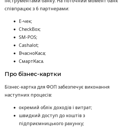
інструментами банку. На поточний момент банк
співпрацює з 6 партнерами:
E-чек;
CheckBox;
SM-POS;
Cashalot;
ВчасноКаса;
СмартКаса.
Про бізнес-картки
Бізнес-картка для ФОП забезпечує виконання
наступних процесів:
окремий облік доходів і витрат;
швидкий доступ до коштів з
підприємницького рахунку;