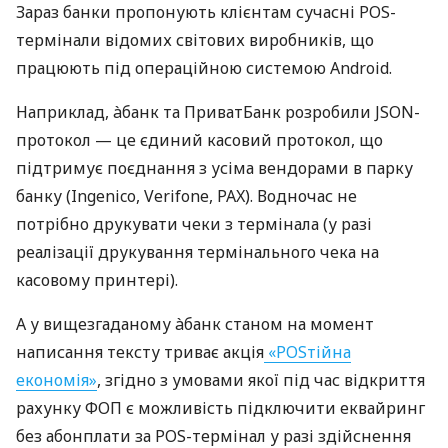
Зараз банки пропонують клієнтам сучасні POS-
термінали відомих світових виробників, що
працюють під операційною системою Android.
Наприклад, àбанк та ПриватБанк розробили JSON-
протокол — це єдиний касовий протокол, що
підтримує поєднання з усіма вендорами в парку
банку (Ingenico, Verifone, PAX). Водночас не
потрібно друкувати чеки з термінала (у разі
реалізації друкування термінального чека на
касовому принтері).
А у вищезгаданому àбанк станом на момент
написання тексту триває акція
«POSтійна
економія»
, згідно з умовами якої під час відкриття
рахунку ФОП є можливість підключити еквайринг
без абонплати за POS-термінал у разі здійснення