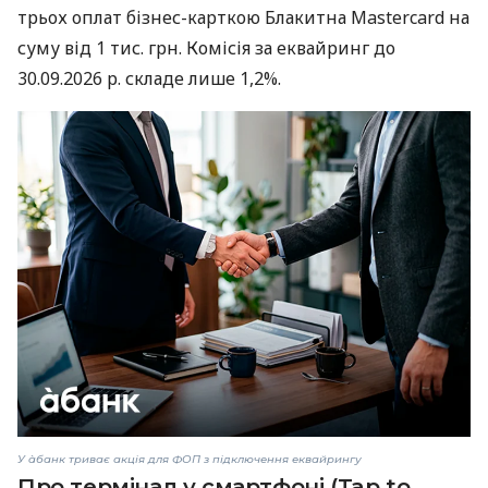
трьох оплат бізнес-карткою Блакитна Mastercard на
суму від 1 тис. грн. Комісія за еквайринг до
30.09.2026 р. складе лише 1,2%.
У àбанк триває акція для ФОП з підключення еквайрингу
Про термінал у смартфоні (Tap to