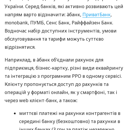
України. Серед банків, які активно розвивають цей
напрям варто відзначити: àбанк,
ПриватБанк
,
monobank, ПУМБ, Сенс Банк, Райффайзен Банк.
Водночас набір доступних інструментів, умови
обслуговування та тарифи можуть суттєво
відрізнятися.
Наприклад, в àбанк об’єднали рахунок для
підприємця, бізнес-картку, різні види еквайрингу
та інтеграцію з програмним РРО в одному сервісі.
Клієнту пропонується доступ до рахунків та
операцій у форматі онлайн, як у смартфоні, так і
через web клієнт-банк, а також:
миттєві платежі на рахунки контрагентів в
середині банку (безкоштовно) та рахунки в
інших банках (3 грн за платіж незалежно