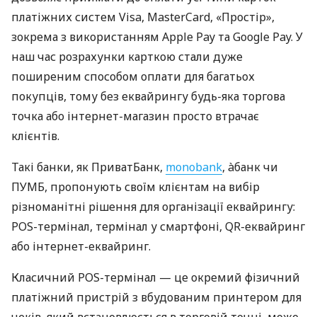
платіжних систем Visa, MasterCard, «Простір»,
зокрема з використанням Apple Pay та Google Pay. У
наш час розрахунки карткою стали дуже
поширеним способом оплати для багатьох
покупців, тому без еквайрингу будь-яка торгова
точка або інтернет-магазин просто втрачає
клієнтів.
Такі банки, як ПриватБанк,
monobank
, àбанк чи
ПУМБ, пропонують своїм клієнтам на вибір
різноманітні рішення для організації еквайрингу:
POS-термінал, термінал у смартфоні, QR-еквайринг
або інтернет-еквайринг.
Класичний POS-термінал — це окремий фізичний
платіжний пристрій з вбудованим принтером для
чеків, який встановлюється в торговій точці, може