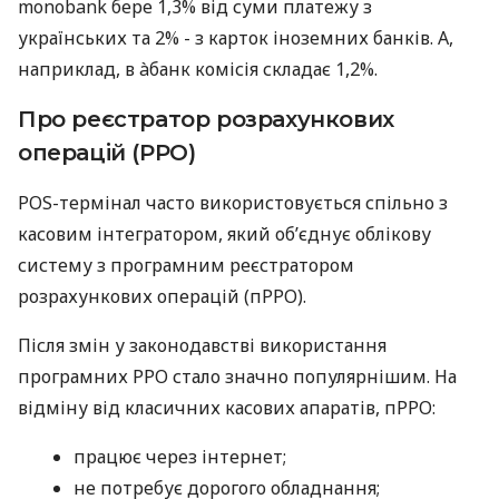
monobank бере 1,3% від суми платежу з
українських та 2% - з карток іноземних банків. А,
наприклад, в àбанк комісія складає 1,2%.
Про реєстратор розрахункових
операцій (РРО)
POS-термінал часто використовується спільно з
касовим інтегратором, який об’єднує облікову
систему з програмним реєстратором
розрахункових операцій (пРРО).
Після змін у законодавстві використання
програмних РРО стало значно популярнішим. На
відміну від класичних касових апаратів, пРРО:
працює через інтернет;
не потребує дорогого обладнання;