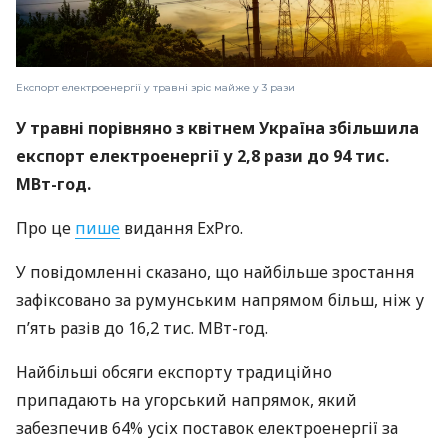
Експорт електроенергії у травні зріс майже у 3 рази
У травні порівняно з квітнем Україна збільшила
експорт електроенергії у 2,8 рази до 94 тис.
МВт-год.
Про це
пише
видання ExPro.
У повідомленні сказано, що найбільше зростання
зафіксовано за румунським напрямом більш, ніж у
п’ять разів до 16,2 тис. МВт-год.
Найбільші обсяги експорту традиційно
припадають на угорський напрямок, який
забезпечив 64% усіх поставок електроенергії за