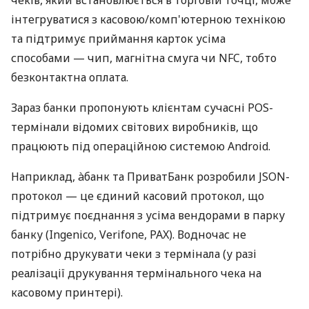
інтегруватися з касовою/комп'ютерною технікою
та підтримує приймання карток усіма
способами — чип, магнітна смуга чи NFC, тобто
безконтактна оплата.
Зараз банки пропонують клієнтам сучасні POS-
термінали відомих світових виробників, що
працюють під операційною системою Android.
Наприклад, àбанк та ПриватБанк розробили JSON-
протокол — це єдиний касовий протокол, що
підтримує поєднання з усіма вендорами в парку
банку (Ingenico, Verifone, PAX). Водночас не
потрібно друкувати чеки з термінала (у разі
реалізації друкування термінального чека на
касовому принтері).