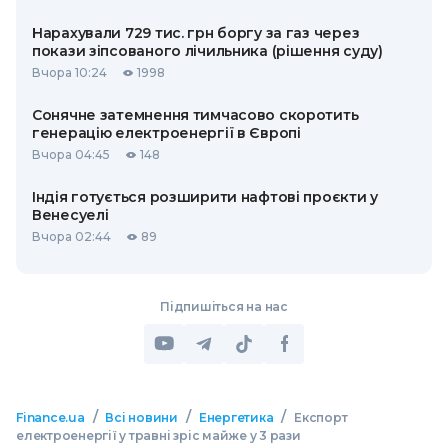
Нарахували 729 тис. грн боргу за газ через
покази зіпсованого лічильника (рішення суду)
Вчора 10:24
1998
Сонячне затемнення тимчасово скоротить
генерацію електроенергії в Європі
Вчора 04:45
148
Індія готується розширити нафтові проєкти у
Венесуелі
Вчора 02:44
89
Підпишіться на нас
/
/
/
Finance.ua
Всі новини
Енергетика
Експорт
електроенергії у травні зріс майже у 3 рази