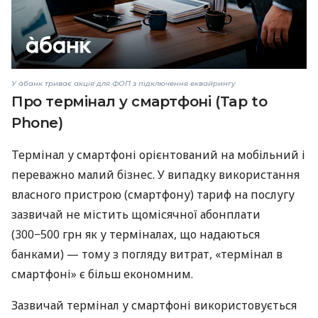
У àбанк триває акція для ФОП з підключення еквайрингу
Про термінал у смартфоні (Tap to
Phone)
Термінал у смартфоні орієнтований на мобільний і
переважно малий бізнес. У випадку використання
власного пристрою (смартфону) тариф на послугу
зазвичай не містить щомісячної абонплати
(300−500 грн як у терміналах, що надаються
банками) — тому з погляду витрат, «термінал в
смартфоні» є більш економним.
Зазвичай термінал у смартфоні використовується