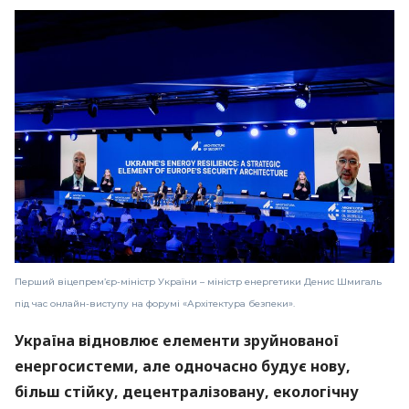
Перший віцепрем’єр-міністр України – міністр енергетики Денис Шмигаль
під час онлайн-виступу на форумі «Архітектура безпеки».
Україна відновлює елементи зруйнованої
енергосистеми, але одночасно будує нову,
більш стійку, децентралізовану, екологічну