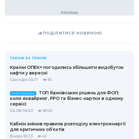
ПОДІЛИТИСЯ НОВИНОЮ
ТАКОЖ ЗА ТЕМОЮ
Країни ОПЕК+ погодились збільшити видобуток
нафти у вересні
Сьогодні 04:17
65
ТОП банківських рішень для ФОП:
ПАРТНЕРСЬКА
коли еквайринг, РРО та бізнес-картки в одному
сервісі
04.08 06:50
18126
Кабмін змінив правила розподілу електроенергії
для критичних об’єктів
Вчора 18:23
45