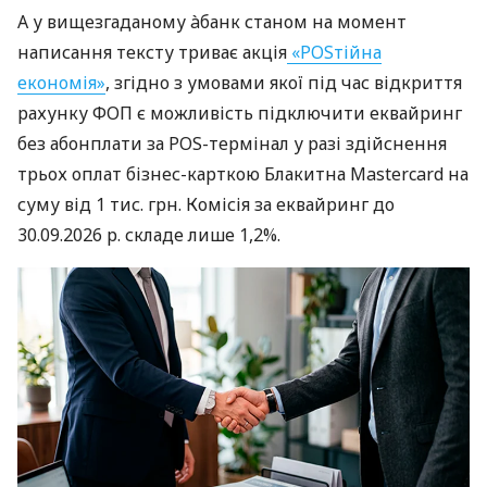
А у вищезгаданому àбанк станом на момент
написання тексту триває акція
«POSтійна
економія»
, згідно з умовами якої під час відкриття
рахунку ФОП є можливість підключити еквайринг
без абонплати за POS-термінал у разі здійснення
трьох оплат бізнес-карткою Блакитна Mastercard на
суму від 1 тис. грн. Комісія за еквайринг до
30.09.2026 р. складе лише 1,2%.