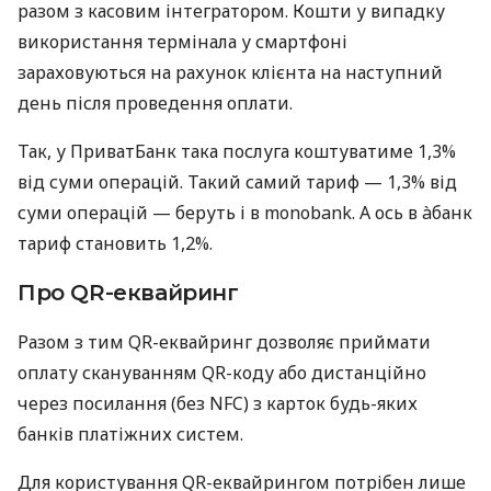
разом з касовим інтегратором. Кошти у випадку
використання термінала у смартфоні
зараховуються на рахунок клієнта на наступний
день після проведення оплати.
Так, у ПриватБанк така послуга коштуватиме 1,3%
від суми операцій. Такий самий тариф — 1,3% від
суми операцій — беруть і в monobank. А ось в àбанк
тариф становить 1,2%.
Про QR-еквайринг
Разом з тим QR-еквайринг дозволяє приймати
оплату скануванням QR-коду або дистанційно
через посилання (без NFC) з карток будь-яких
банків платіжних систем.
Для користування QR-еквайрингом потрібен лише