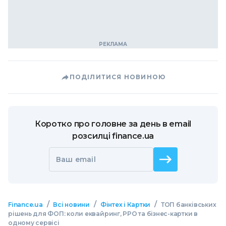
ПОДІЛИТИСЯ НОВИНОЮ
Коротко про головне за день в email
розсилці finance.ua
Ваш email
/
/
/
Finance.ua
Всі новини
Фінтех і Картки
ТОП банківських
рішень для ФОП: коли еквайринг, РРО та бізнес-картки в
одному сервісі