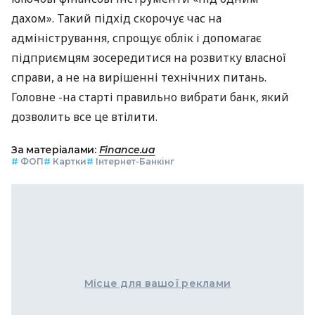
дахом». Такий підхід скорочує час на
адміністрування, спрощує облік і допомагає
підприємцям зосередитися на розвитку власної
справи, а не на вирішенні технічних питань.
Головне -на старті правильно вибрати банк, який
дозволить все це втілити.
За матеріалами:
Finance.ua
#
ФОП
#
Картки
#
Інтернет-Банкінг
Місце для вашої реклами