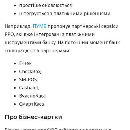
простіше оновлюється;
інтегрується з платіжними рішеннями.
Наприклад,
ПУМБ
пропонує партнерські сервіси
РРО, які вже інтегровані з платіжними
інструментами банку. На поточний момент банк
співпрацює з 6 партнерами:
E-чек;
CheckBox;
SM-POS;
Cashalot;
ВчасноКаса;
СмартКаса.
Про бізнес-картки