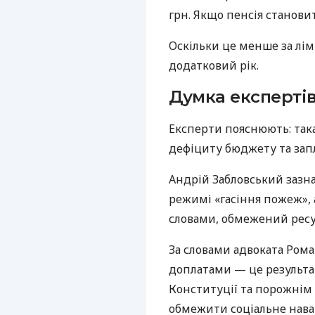
грн. Якщо пенсія становит
Оскільки це менше за лім
додатковий рік.
Думка експерті
Експерти пояснюють: така
дефіциту бюджету та зап
Андрій Забловський зазна
режимі «гасіння пожеж», 
словами, обмежений ресу
За словами адвоката Рома
доплатами — це результа
Конституції та порожнім
обмежити соціальне нава