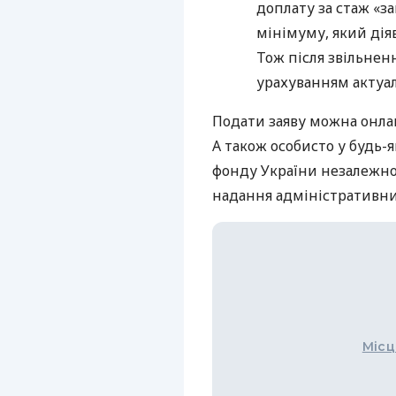
доплату за стаж «з
мінімуму, який дія
Тож після звільнен
урахуванням актуа
Подати заяву можна онл
А також особисто у будь-
фонду України незалежно 
надання адміністративни
Місц