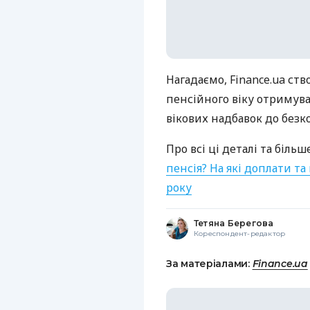
Нагадаємо, Finance.ua с
пенсійного віку отримув
вікових надбавок до безко
Про всі ці деталі та біл
пенсія? На які доплати т
року
Тетяна Берегова
Кореспондент-редактор
За матеріалами:
Finance.ua