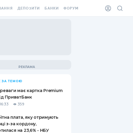
ВАННЯ
ДЕПОЗИТИ
БАНКИ
ФОРУМ
ІЛКА
ВСІ ДЕПОЗИТИ
ВСІ БАНКИ
АННЯ ЖИТЛА ВІД
ДЕПОЗИТИ В USD
ВІДГУКИ ПРО БАНКИ
 ШАХЕДІВ
ДЕПОЗИТИ В EUR
МІКРОФІНАНСОВІ
ХОВКА ЗА КОРДОН
ОРГАНІЗАЦІЇ
БОНУС ДО ДЕПОЗИТІВ
ВІДГУКИ ПРО МФО
УМОВИ АКЦІЇ
КАРТА
 ЗА ТЕМОЮ
ПИТАННЯ ТА ВІДПОВІДІ
ННА ВІНЬЄТКА
ереваги має картка Premium
ДЕПОЗИТНИЙ КАЛЬКУЛЯТОР
від ПриватБанк
 СПІВРОБІТНИКІВ
16:33
359
ПУТІВНИКИ ПО
SSISTANCE
ЗАОЩАДЖЕННЯМ
ітна плата, яку отримують
нці з-за кордону,
АННЯ ВІД
тилася на 23,6% - НБУ
Х ВИПАДКІВ