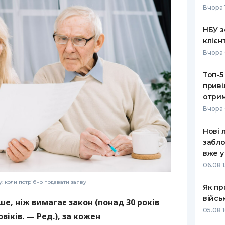
Вчора 
РЕЙТИНГ ДЕБЕТОВИХ
ПУТІВНИ
КАРТОК
СТРАХУ
НБУ з
клієн
ЩОМІСЯЧНИЙ ОГЛЯД
ВСІ СТРА
Вчора 
КЕШБЕКУ
СТРАХОВ
Топ-5
ПУТІВНИКИ ПО
приві
БАНКІВСЬКИХ КАРТКАХ
ВІДГУКИ
КОМПАНІ
отрим
Вчора 
ДОСТАВК
Нові 
КОНТАКТ
забло
вже у
06.08 1
жу: коли потрібно подавати заяву
Як пр
війсь
е, ніж вимагає закон (понад 30 років
05.08 1
віків. — Ред.), за кожен