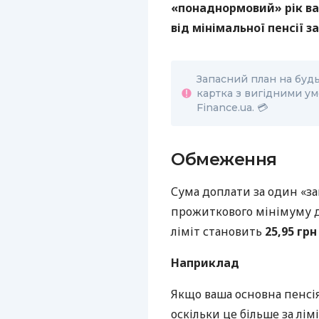
«понаднормовий» рік ва
від мінімальної пенсії за
Запасний план на бу
картка з вигідними ум
Finance.ua. 💳
Обмеження
Сума доплати за один «з
прожиткового мінімуму д
ліміт становить
25,95 грн
Наприклад
Якщо ваша основна пенсія 
оскільки це більше за лімі