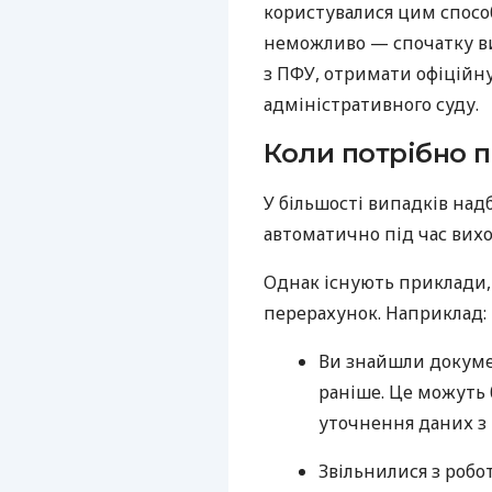
користувалися цим способ
неможливо — спочатку ви
з ПФУ, отримати офіційну
адміністративного суду.
Коли потрібно 
У більшості випадків над
автоматично під час вихо
Однак існують приклади, 
перерахунок. Наприклад:
Ви знайшли докумен
раніше. Це можуть 
уточнення даних з
Звільнилися з робот