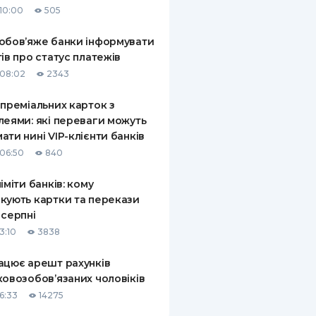
10:00
505
КИ ПО
ВАННЮ
обов’яже банки інформувати
тів про статус платежів
ХОВІ ПОЛІСИ
08:02
2343
І КОМПАНІЇ
 преміальних карток з
леями: які переваги можуть
 ПРО СТРАХОВІ
Ї
ати нині VIP-клієнти банків
06:50
840
А І ОПЛАТА
ліміти банків: кому
И
кують картки та перекази
 серпні
3:10
3838
ацює арешт рахунків
ковозобов’язаних чоловіків
6:33
14275