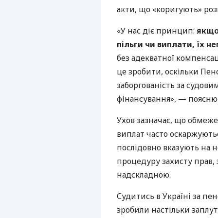
акти, що «коригують» роз
«У нас діє принцип:
якщо
пільги чи виплати, їх н
без адекватної компенсац
це зробити, оскільки Пе
заборгованість за судов
фінансування», — пояснює
Ухов зазначає, що обмеж
виплат часто оскаржують
послідовно вказують на 
процедуру захисту прав, 
надскладною.
Судитись в Україні за пе
зробили настільки заплу