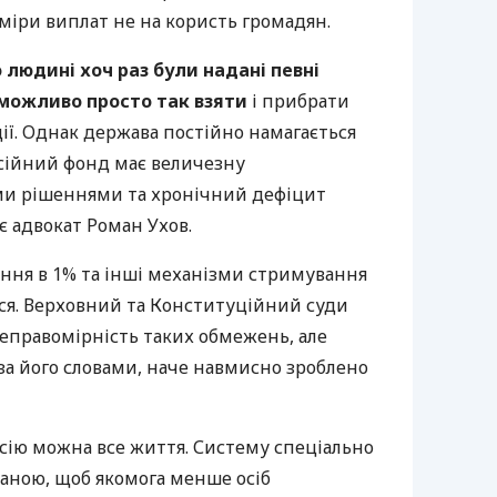
міри виплат не на користь громадян.
 людині хоч раз були надані певні
еможливо просто так взяти
і прибрати
ії. Однак держава постійно намагається
нсійний фонд має величезну
ими рішеннями та хронічний дефіцит
 адвокат Роман Ухов.
ення в 1% та інші механізми стримування
ся. Верховний та Конституційний суди
неправомірність таких обмежень, але
за його словами, наче навмисно зроблено
нсію можна все життя. Систему спеціально
таною, щоб якомога менше осіб