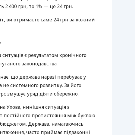
ь 2 400 грн, то 1% — це 24 грн.
іт, ви отримаєте саме 24 грн за кожний
в
 ситуація є результатом хронічного
лутаного законодавства.
чає, що держава наразі перебуває у
а не системного розвитку. За його
рс змушує уряд діяти обережно.
на Ухова, нинішня ситуація з
т постійного протистояння між буквою
 бюджетом. Держава, намагаючись
нтаження, часто приймає підзаконні