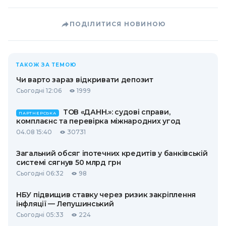
ПОДІЛИТИСЯ НОВИНОЮ
ТАКОЖ ЗА ТЕМОЮ
Чи варто зараз відкривати депозит
Сьогодні 12:06
1999
ТОВ «ДАНН.»: судові справи,
ПАРТНЕРСЬКА
комплаєнс та перевірка міжнародних угод
04.08 15:40
30731
Загальний обсяг іпотечних кредитів у банківській
системі сягнув 50 млрд грн
Сьогодні 06:32
98
НБУ підвищив ставку через ризик закріплення
інфляції — Лепушинський
Сьогодні 05:33
224