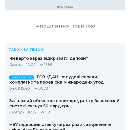
ПОДІЛИТИСЯ НОВИНОЮ
ТАКОЖ ЗА ТЕМОЮ
Чи варто зараз відкривати депозит
Сьогодні 12:06
1999
ТОВ «ДАНН.»: судові справи,
ПАРТНЕРСЬКА
комплаєнс та перевірка міжнародних угод
04.08 15:40
30731
Загальний обсяг іпотечних кредитів у банківській
системі сягнув 50 млрд грн
Сьогодні 06:32
98
НБУ підвищив ставку через ризик закріплення
інфляції — Лепушинський