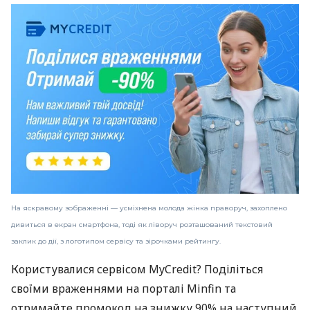
На яскравому зображенні — усміхнена молода жінка праворуч, захоплено
дивиться в екран смартфона, тоді як ліворуч розташований текстовий
заклик до дії, з логотипом сервісу та зірочками рейтингу.
Користувалися сервісом MyCredit? Поділіться
своїми враженнями на порталі Minfin та
отримайте промокод на знижку 90% на наступний