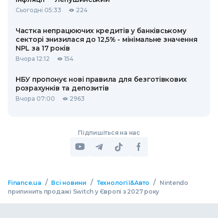
Сьогодні 05:33
224
Частка непрацюючих кредитів у банківському
секторі знизилася до 12,5% - мінімальне значення
NPL за 17 років
Вчора 12:12
154
НБУ пропонує нові правила для безготівкових
розрахунків та депозитів
Вчора 07:00
2963
Підпишіться на нас
/
/
/
Finance.ua
Всі новини
Технології&Авто
Nintendo
припинить продажі Switch у Європі з 2027 року