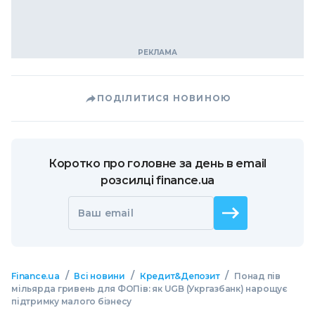
ПОДІЛИТИСЯ НОВИНОЮ
Коротко про головне за день в email
розсилці finance.ua
Ваш email
/
/
/
Finance.ua
Всі новини
Кредит&Депозит
Понад пів
мільярда гривень для ФОПів: як UGB (Укргазбанк) нарощує
підтримку малого бізнесу