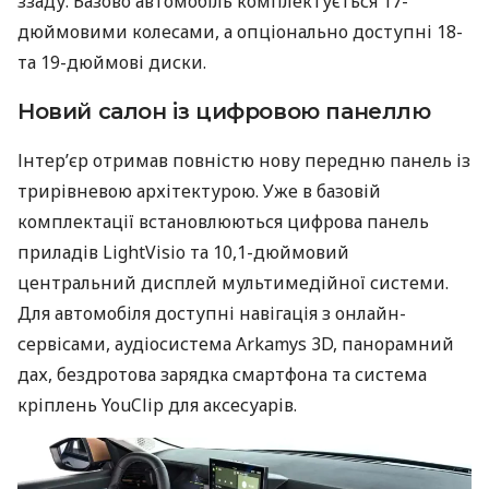
ззаду. Базово автомобіль комплектується 17-
дюймовими колесами, а опціонально доступні 18-
та 19-дюймові диски.
Новий салон із цифровою панеллю
Інтер’єр отримав повністю нову передню панель із
трирівневою архітектурою. Уже в базовій
комплектації встановлюються цифрова панель
приладів LightVisio та 10,1-дюймовий
центральний дисплей мультимедійної системи.
Для автомобіля доступні навігація з онлайн-
сервісами, аудіосистема Arkamys 3D, панорамний
дах, бездротова зарядка смартфона та система
кріплень YouClip для аксесуарів.