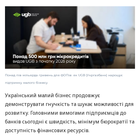
Понад пів мільярда гривень для ФОПів: як UGB (Укргазбанк) нарощує
підтримку малого бізнесу
Український малий бізнес продовжує
демонструвати гнучкість та шукає можливості для
розвитку. Головними вимогами підприємців до
банків сьогодні є швидкість, мінімум бюрократії та
доступність фінансових ресурсів.