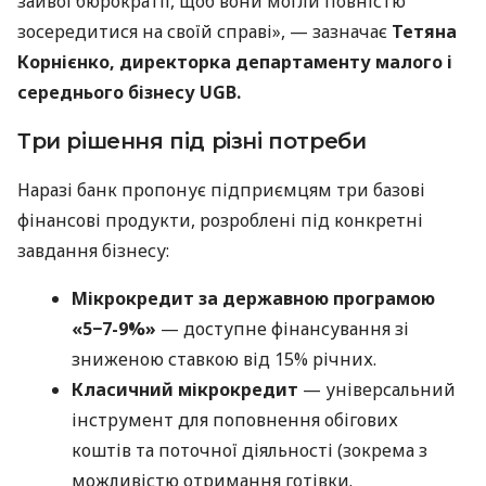
зайвої бюрократії, щоб вони могли повністю
зосередитися на своїй справі», — зазначає
Тетяна
Корнієнко, директорка департаменту малого і
середнього бізнесу UGB.
Три рішення під різні потреби
Наразі банк пропонує підприємцям три базові
фінансові продукти, розроблені під конкретні
завдання бізнесу:
Мікрокредит за державною програмою
«5−7-9%»
— доступне фінансування зі
зниженою ставкою від 15% річних.
Класичний мікрокредит
— універсальний
інструмент для поповнення обігових
коштів та поточної діяльності (зокрема з
можливістю отримання готівки.