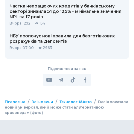
Частка непрацюючих кредитів у банківському
секторі знизилася до 12,5% - мінімальне значення
NPL за 17 років
Вчора 12:12
154
НБУ пропонує нові правила для безготівкових
розрахунків та депозитів
Вчора 07:00
2963
Підпишіться на нас
/
/
/
Finance.ua
Всі новини
Технології&Авто
Dacia показала
новий універсал, який може стати альтернативою
кросоверам (фото)