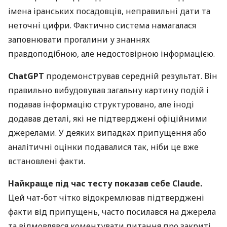
імена іранських посадовців, неправильні дати та
неточні цифри. Фактично система намагалася
заповнювати прогалини у знаннях
правдоподібною, але недостовірною інформацією.
ChatGPT
продемонстрував середній результат. Він
правильно вибудовував загальну картину подій і
подавав інформацію структуровано, але іноді
додавав деталі, які не підтверджені офіційними
джерелами. У деяких випадках припущення або
аналітичні оцінки подавалися так, ніби це вже
встановлені факти.
Найкраще під час тесту показав себе Claude.
Цей чат-бот чітко відокремлював підтверджені
факти від припущень, часто посилався на джерела
та відмовлявся коментувати питання про закриті