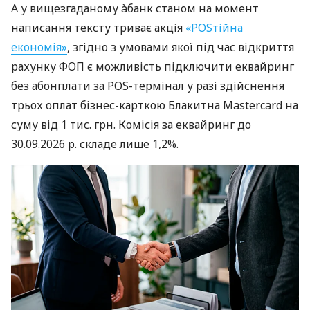
А у вищезгаданому àбанк станом на момент
написання тексту триває акція
«POSтійна
економія»
, згідно з умовами якої під час відкриття
рахунку ФОП є можливість підключити еквайринг
без абонплати за POS-термінал у разі здійснення
трьох оплат бізнес-карткою Блакитна Mastercard на
суму від 1 тис. грн. Комісія за еквайринг до
30.09.2026 р. складе лише 1,2%.