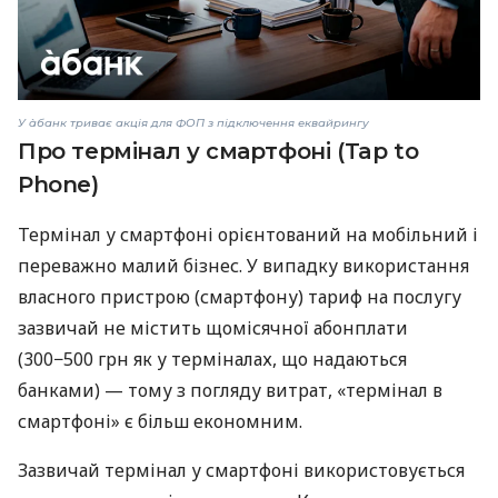
У àбанк триває акція для ФОП з підключення еквайрингу
Про термінал у смартфоні (Tap to
Phone)
Термінал у смартфоні орієнтований на мобільний і
переважно малий бізнес. У випадку використання
власного пристрою (смартфону) тариф на послугу
зазвичай не містить щомісячної абонплати
(300−500 грн як у терміналах, що надаються
банками) — тому з погляду витрат, «термінал в
смартфоні» є більш економним.
Зазвичай термінал у смартфоні використовується