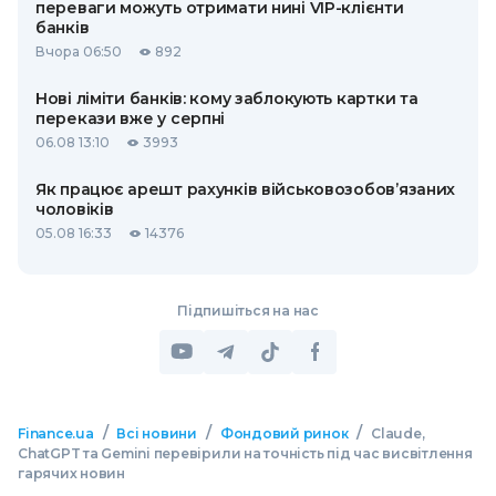
переваги можуть отримати нині VIP-клієнти
банків
Вчора 06:50
892
Нові ліміти банків: кому заблокують картки та
перекази вже у серпні
06.08 13:10
3993
Як працює арешт рахунків військовозобов’язаних
чоловіків
05.08 16:33
14376
Підпишіться на нас
/
/
/
Finance.ua
Всі новини
Фондовий ринок
Claude,
ChatGPT та Gemini перевірили на точність під час висвітлення
гарячих новин