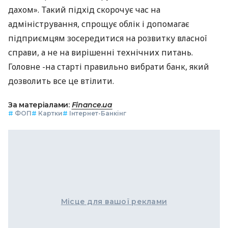
дахом». Такий підхід скорочує час на
адміністрування, спрощує облік і допомагає
підприємцям зосередитися на розвитку власної
справи, а не на вирішенні технічних питань.
Головне -на старті правильно вибрати банк, який
дозволить все це втілити.
За матеріалами:
Finance.ua
#
ФОП
#
Картки
#
Інтернет-Банкінг
Місце для вашої реклами