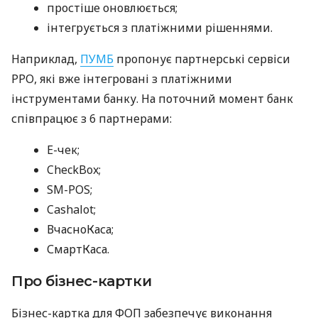
простіше оновлюється;
інтегрується з платіжними рішеннями.
Наприклад,
ПУМБ
пропонує партнерські сервіси
РРО, які вже інтегровані з платіжними
інструментами банку. На поточний момент банк
співпрацює з 6 партнерами:
E-чек;
CheckBox;
SM-POS;
Cashalot;
ВчасноКаса;
СмартКаса.
Про бізнес-картки
Бізнес-картка для ФОП забезпечує виконання