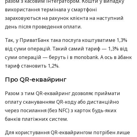
разом з касовим інтегратором. Кошти у випадку
використання термінала у смартфоні
зараховуються на рахунок клієнта на наступний
день після проведення оплати.
Так, у ПриватБанк така послуга коштуватиме 1,3%
від суми операцій. Такий самий тариф — 1,3% від
суми операцій — беруть і в monobank. А ось в àбанк
тариф становить 1,2%.
Про QR-еквайринг
Разом з тим QR-еквайринг дозволяє приймати
оплату скануванням QR-коду або дистанційно
через посилання (без NFC) з карток будь-яких
банків платіжних систем.
Для користування QR-еквайрингом потрібен лише