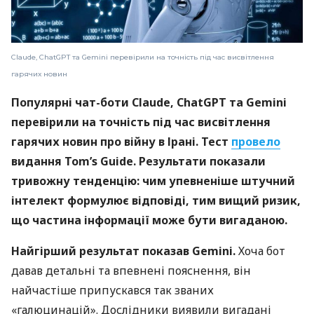
Claude, ChatGPT та Gemini перевірили на точність під час висвітлення
гарячих новин
Популярні чат-боти Claude, ChatGPT та Gemini
перевірили на точність під час висвітлення
гарячих новин про війну в Ірані. Тест
провело
видання Tom’s Guide. Результати показали
тривожну тенденцію: чим упевненіше штучний
інтелект формулює відповіді, тим вищий ризик,
що частина інформації може бути вигаданою.
Найгірший результат показав Gemini.
Хоча бот
давав детальні та впевнені пояснення, він
найчастіше припускався так званих
«галюцинацій». Дослідники виявили вигадані