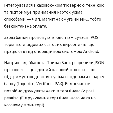
інтегруватися з касовою/комп'ютерною технікою
та підтримує приймання карток усіма
способами — чип, магнітна смуга чи NFC, тобто
безконтактна оплата.
Зараз банки пропонують клієнтам сучасні POS-
термінали відомих світових виробників, що
працюють під операційною системою Android.
Наприклад, àбанк та ПриватБанк розробили JSON-
протокол — це єдиний касовий протокол, що
підтримує поєднання з усіма вендорами в парку
банку (Ingenico, Verifone, PAX). Водночас не
потрібно друкувати чеки з термінала (у разі
реалізації друкування термінального чека на
касовому принтері).