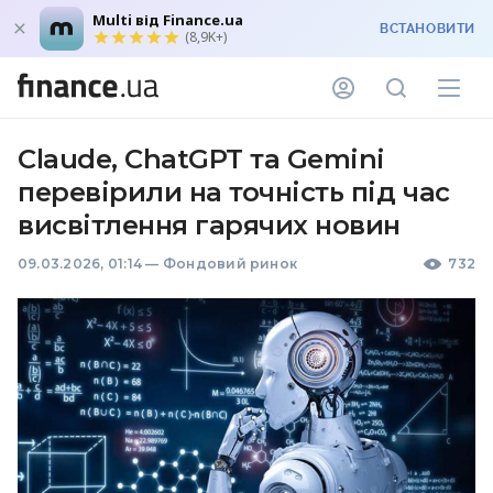
Multi від Finance.ua
ВСТАНОВИТИ
(8,9K+)
Claude, ChatGPT та Gemini
перевірили на точність під час
висвітлення гарячих новин
09.03.2026, 01:14
—
Фондовий ринок
732