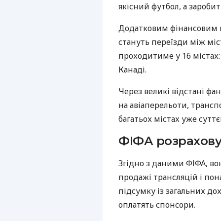
якісний футбол, а заробит
Додатковим фінансовим 
стануть переїзди між мі
проходитиме у 16 містах: 
Канаді.
Через великі відстані фа
на авіаперельоти, транспо
багатьох містах уже суттє
ФІФА розрахову
Згідно з даними ФІФА, во
продажі трансляцій і пон
підсумку із загальних до
оплатять спонсори.