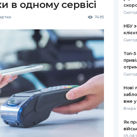
ки в одному сервісі
скоро
Сьогод
Картки
7495
НБУ з
клієн
Сьогод
Топ-5
приві
отрим
Сьогод
Нові 
забло
вже у
Вчора 
Як пр
війсь
05.08 1