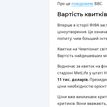
Про це
повідомляє
BBC.
Вартість квиткі
Вперше в історії ФІФА за
ціноутворення. Це означа
попиту: чим більший інте
Квитки на Чемпіонат світ
Вартість найдешевших мі
Водночас за квиток на фі
стадіоні MetLife у штаті
11 тис. доларів.
Президен
ціни необхідністю орієн
Ціни вже викликали крит
критиків. Вони вважають,