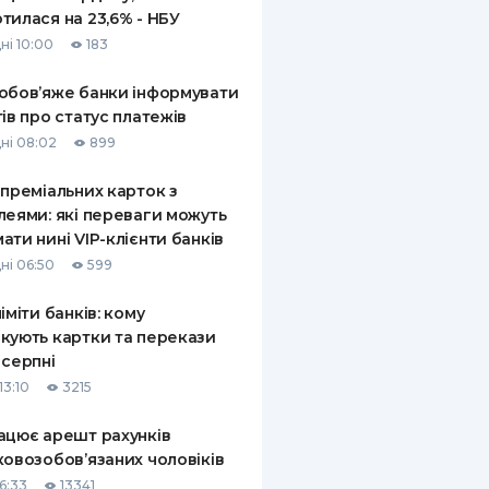
тилася на 23,6% - НБУ
ні 10:00
183
обов’яже банки інформувати
тів про статус платежів
ні 08:02
899
 преміальних карток з
леями: які переваги можуть
ати нині VIP-клієнти банків
ні 06:50
599
ліміти банків: кому
кують картки та перекази
 серпні
13:10
3215
ацює арешт рахунків
ковозобов’язаних чоловіків
6:33
13341