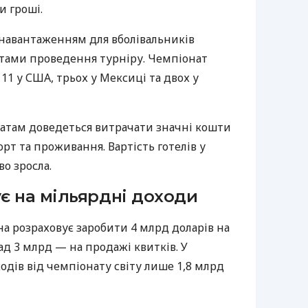
и гроші.
навантаженням для вболівальників
стами проведення турніру. Чемпіонат
11 у США, трьох у Мексиці та двох у
натам доведеться витрачати значні кошти
рт та проживання. Вартість готелів у
во зросла.
є на мільярдні доходи
на розраховує заробити 4 млрд доларів на
ад 3 млрд — на продажі квитків. У
ходів від чемпіонату світу лише 1,8 млрд