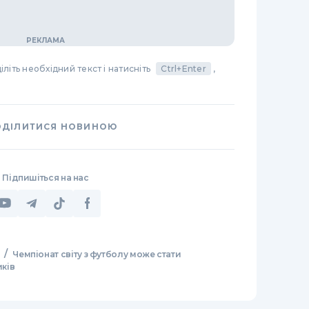
літь необхідний текст і натисніть
Ctrl+Enter
,
ОДІЛИТИСЯ НОВИНОЮ
Підпишіться на нас
/
Чемпіонат світу з футболу може стати
ків