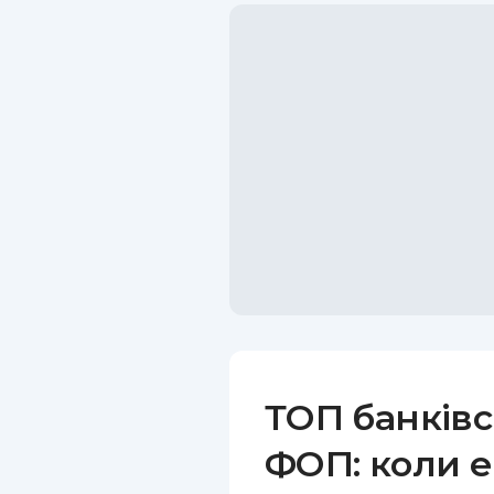
ТОП банківс
ФОП: коли е