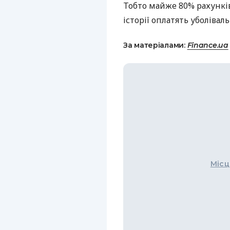
Тобто майже 80% рахункі
історії оплатять уболівал
За матеріалами:
Finance.ua
Місц