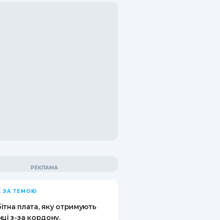
 ЗА ТЕМОЮ
ітна плата, яку отримують
нці з-за кордону,