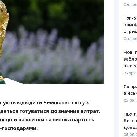
Сьогод
РЕЙТИНГ ДЕБЕТОВИХ
ПУТІВНИ
КАРТОК
СТРАХУ
Топ-5
приві
ЩОМІСЯЧНИЙ ОГЛЯД
ВСІ СТРА
отрим
КЕШБЕКУ
Сьогод
СТРАХОВ
ПУТІВНИКИ ПО
Нові 
БАНКІВСЬКИХ КАРТКАХ
ВІДГУКИ
КОМПАНІ
забло
вже у
ДОСТАВК
Вчора 
КОНТАКТ
Як пр
війсь
05.08 1
нують відвідати Чемпіонат світу з
едеться готуватися до значних витрат.
НБУ п
і ціни на квитки та висока вартість
безго
-господарями.
депоз
05.08 