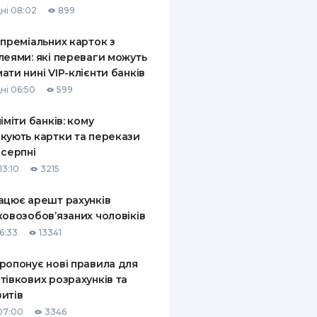
ні 08:02
899
КИ ПО
ВАННЮ
 преміальних карток з
леями: які переваги можуть
ХОВІ ПОЛІСИ
ати нині VIP-клієнти банків
ні 06:50
599
І КОМПАНІЇ
ліміти банків: кому
 ПРО СТРАХОВІ
Ї
кують картки та перекази
 серпні
А І ОПЛАТА
13:10
3215
И
ацює арешт рахунків
ковозобов’язаних чоловіків
6:33
13341
ропонує нові правила для
тівкових розрахунків та
итів
07:00
3346