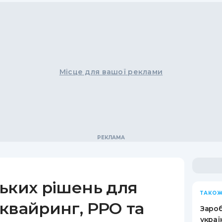
Місце для вашої реклами
ьких рішень для
ТАКОЖ
квайринг, РРО та
Зароб
украї