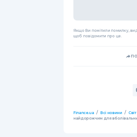
Якщо Ви помітили помилку, виді
щоб повідомити про це.
П
/
/
Finance.ua
Всі новини
Світ
найдорожчим для вболівальни