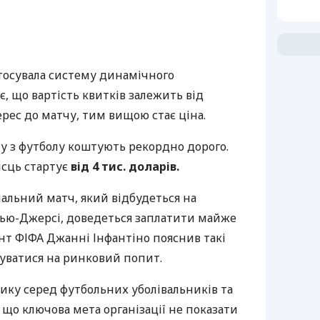
в
стосувала систему динамічного
є, що вартість квитків залежить від
рес до матчу, тим вищою стає ціна.
у з футболу коштують рекордно дорого.
сць стартує
від 4 тис. доларів.
нальний матч, який відбудеться на
 Нью-Джерсі, доведеться заплатити майже
т ФІФА Джанні Інфантіно пояснив такі
туватися на ринковий попит.
ику серед футбольних уболівальників та
 що ключова мета організації не показати