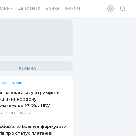
ВАННЯ
ДЕПОЗИТИ
БАНКИ
ФОРУМ
ІЛКА
ВСІ ДЕПОЗИТИ
ВСІ БАНКИ
АННЯ ЖИТЛА ВІД
ДЕПОЗИТИ В USD
ВІДГУКИ ПРО БАНКИ
 ШАХЕДІВ
ДЕПОЗИТИ В EUR
МІКРОФІНАНСОВІ
ХОВКА ЗА КОРДОН
ОРГАНІЗАЦІЇ
БОНУС ДО ДЕПОЗИТІВ
ВІДГУКИ ПРО МФО
УМОВИ АКЦІЇ
КАРТА
 ЗА ТЕМОЮ
ПИТАННЯ ТА ВІДПОВІДІ
ННА ВІНЬЄТКА
ітна плата, яку отримують
ДЕПОЗИТНИЙ КАЛЬКУЛЯТОР
нці з-за кордону,
 СПІВРОБІТНИКІВ
тилася на 23,6% - НБУ
ПУТІВНИКИ ПО
ні 10:00
183
SSISTANCE
ЗАОЩАДЖЕННЯМ
обов’яже банки інформувати
АННЯ ВІД
тів про статус платежів
Х ВИПАДКІВ