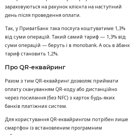
зараховуються на рахунок клієнта на наступний
день після проведення оплати.
Так, у ПриватБанк така послуга коштуватиме 1,3%
від суми операцій. Такий самий тариф — 1,3% від
суми операцій — беруть і в monobank. А ось в àбанк
тариф становить 1,2%.
Про QR-еквайринг
Разом з тим QR-еквайринг дозволяє приймати
оплату скануванням QR-коду або дистанційно
через посилання (без NFC) з карток будь-яких
банків платіжних систем.
Для користування QR-еквайрингом потрібен лише
смартфон із встановленим програмним