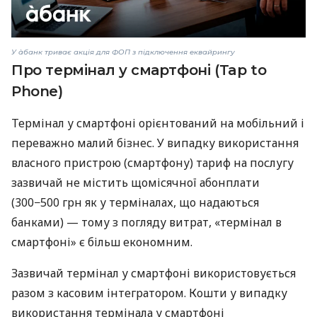
У àбанк триває акція для ФОП з підключення еквайрингу
Про термінал у смартфоні (Tap to
Phone)
Термінал у смартфоні орієнтований на мобільний і
переважно малий бізнес. У випадку використання
власного пристрою (смартфону) тариф на послугу
зазвичай не містить щомісячної абонплати
(300−500 грн як у терміналах, що надаються
банками) — тому з погляду витрат, «термінал в
смартфоні» є більш економним.
Зазвичай термінал у смартфоні використовується
разом з касовим інтегратором. Кошти у випадку
використання термінала у смартфоні