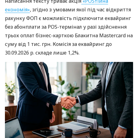
написання тексту триває акція
«POSтійна
економія»
, згідно з умовами якої під час відкриття
рахунку ФОП є можливість підключити еквайринг
без абонплати за POS-термінал у разі здійснення
трьох оплат бізнес-карткою Блакитна Mastercard на
суму від 1 тис. грн. Комісія за еквайринг до
30.09.2026 р. складе лише 1,2%.