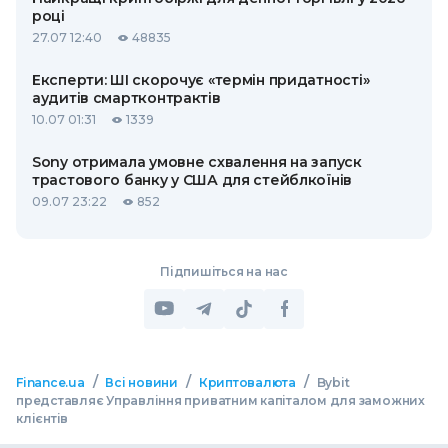
році
27.07 12:40
48835
Експерти: ШІ скорочує «термін придатності»
аудитів смартконтрактів
10.07 01:31
1339
Sony отримала умовне схвалення на запуск
трастового банку у США для стейблкоїнів
09.07 23:22
852
Підпишіться на нас
/
/
/
Finance.ua
Всі новини
Криптовалюта
Bybit
представляє Управління приватним капіталом для заможних
клієнтів