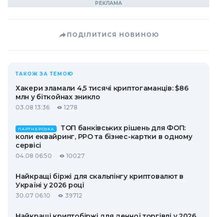
ПОДІЛИТИСЯ НОВИНОЮ
ТАКОЖ ЗА ТЕМОЮ
Хакери зламали 4,5 тисячі криптогаманців: $86
млн у біткойнах зникло
03.08 13:36
1278
ТОП банківських рішень для ФОП:
ПАРТНЕРСЬКА
коли еквайринг, РРО та бізнес-картки в одному
сервісі
04.08 06:50
10027
Найкращі біржі для скальпінгу криптовалют в
Україні у 2026 році
30.07 06:10
39712
Найкращі криптобіржі для денної торгівлі у 2026