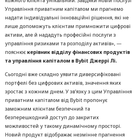
кожного клієнта унікальний. Завдяки новій послузі
Управління приватним капіталом ми прагнемо
надати індивідуальні інноваційні рішення, які не
лише допоможуть клієнтам примножити цифрові
активи, але й нададуть професійні послуги з
управління ризиками та розподілу активів», —
пояснює
керівник відділу фінансових продуктів
та управління капіталом в Bybit Джеррі Лі.
Сьогодні вже складно уявити диверсифіковані
портфелі без цифрових активів, значення яких
зростає з кожним днем. У зв’язку з цим Управління
приватним капіталом від Bybit пропонує
заможним клієнтам безпечний та
безперешкодний доступ до закритих
можливостей у такому динамічному просторі.
Новий продукт відображає незмінне прагнення