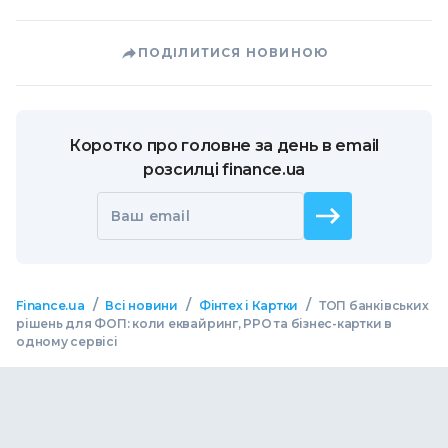
ПОДІЛИТИСЯ НОВИНОЮ
Коротко про головне за день в email
розсилці finance.ua
Ваш email
/
/
/
Finance.ua
Всі новини
Фінтех і Картки
ТОП банківських
рішень для ФОП: коли еквайринг, РРО та бізнес-картки в
одному сервісі