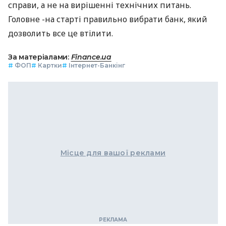
справи, а не на вирішенні технічних питань.
Головне -на старті правильно вибрати банк, який
дозволить все це втілити.
За матеріалами:
Finance.ua
#
ФОП
#
Картки
#
Інтернет-Банкінг
Місце для вашої реклами