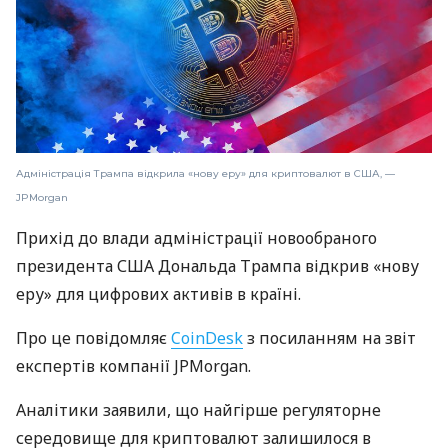
Адміністрація Трампа відкрила «нову еру» для криптовалют в США, —
JPMorgan
Прихід до влади адміністрації новообраного
президента США Дональда Трампа відкрив «нову
еру» для цифрових активів в країні.
Про це повідомляє
CoinDesk
з посиланням на звіт
експертів компанії JPMorgan.
Аналітики заявили, що найгірше регуляторне
середовище для криптовалют залишилося в