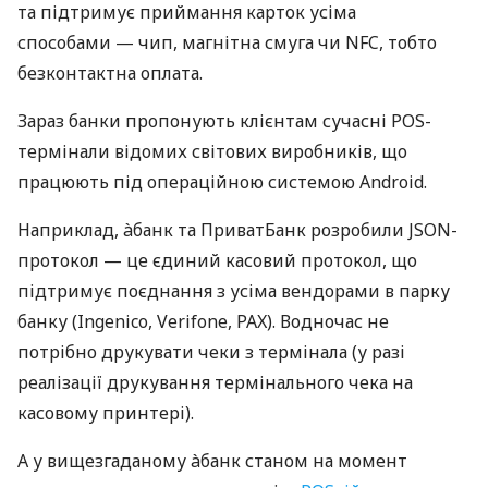
та підтримує приймання карток усіма
способами — чип, магнітна смуга чи NFC, тобто
безконтактна оплата.
Зараз банки пропонують клієнтам сучасні POS-
термінали відомих світових виробників, що
працюють під операційною системою Android.
Наприклад, àбанк та ПриватБанк розробили JSON-
протокол — це єдиний касовий протокол, що
підтримує поєднання з усіма вендорами в парку
банку (Ingenico, Verifone, PAX). Водночас не
потрібно друкувати чеки з термінала (у разі
реалізації друкування термінального чека на
касовому принтері).
А у вищезгаданому àбанк станом на момент