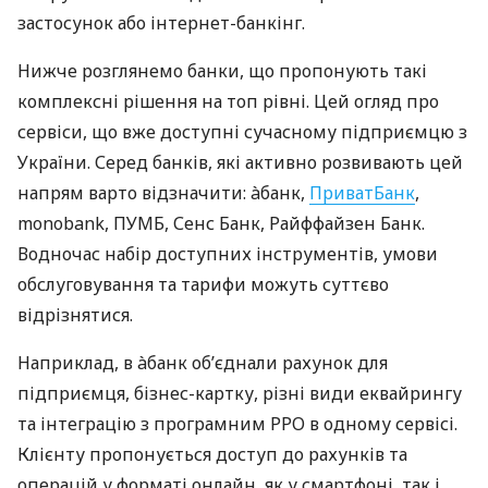
застосунок або інтернет-банкінг.
Нижче розглянемо банки, що пропонують такі
комплексні рішення на топ рівні. Цей огляд про
сервіси, що вже доступні сучасному підприємцю з
України. Серед банків, які активно розвивають цей
напрям варто відзначити: àбанк,
ПриватБанк
,
monobank, ПУМБ, Сенс Банк, Райффайзен Банк.
Водночас набір доступних інструментів, умови
обслуговування та тарифи можуть суттєво
відрізнятися.
Наприклад, в àбанк об’єднали рахунок для
підприємця, бізнес-картку, різні види еквайрингу
та інтеграцію з програмним РРО в одному сервісі.
Клієнту пропонується доступ до рахунків та
операцій у форматі онлайн, як у смартфоні, так і