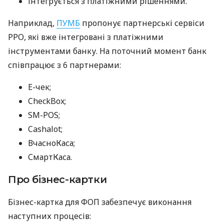
інтегрується з платіжними рішеннями.
Наприклад,
ПУМБ
пропонує партнерські сервіси
РРО, які вже інтегровані з платіжними
інструментами банку. На поточний момент банк
співпрацює з 6 партнерами:
E-чек;
CheckBox;
SM-POS;
Cashalot;
ВчасноКаса;
СмартКаса.
Про бізнес-картки
Бізнес-картка для ФОП забезпечує виконання
наступних процесів: