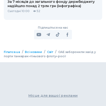
За 7 місяців до загального фонду держбюджету
надійшло понад 2 трлн грн (інфографіка)
Сьогодні 10:00
52
Підпишіться на нас
/
/
/
Finance.ua
Всі новини
Світ
ОАЕ заборонили захід у
порти танкерам «тіньового флоту» росії
Місце для вашої реклами