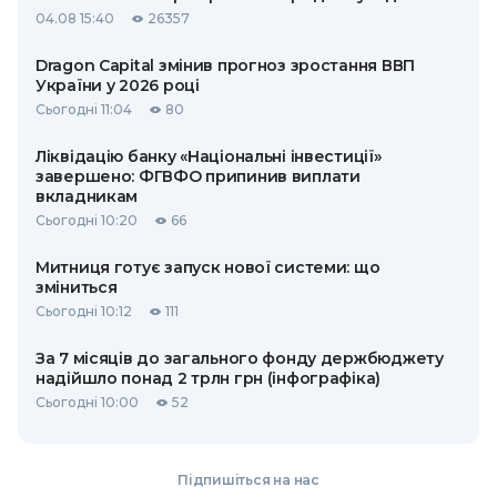
04.08 15:40
26357
Dragon Capital змінив прогноз зростання ВВП
України у 2026 році
Сьогодні 11:04
80
Ліквідацію банку «Національні інвестиції»
завершено: ФГВФО припинив виплати
вкладникам
Сьогодні 10:20
66
Митниця готує запуск нової системи: що
зміниться
Сьогодні 10:12
111
За 7 місяців до загального фонду держбюджету
надійшло понад 2 трлн грн (інфографіка)
Сьогодні 10:00
52
Підпишіться на нас