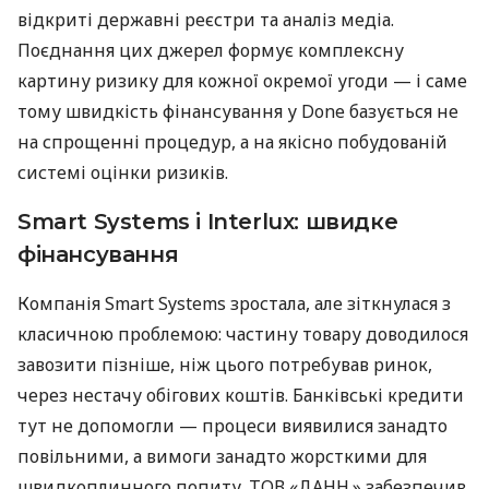
відкриті державні реєстри та аналіз медіа.
Поєднання цих джерел формує комплексну
картину ризику для кожної окремої угоди — і саме
тому швидкість фінансування у Done базується не
на спрощенні процедур, а на якісно побудованій
системі оцінки ризиків.
Smart Systems і Interlux: швидке
фінансування
Компанія Smart Systems зростала, але зіткнулася з
класичною проблемою: частину товару доводилося
завозити пізніше, ніж цього потребував ринок,
через нестачу обігових коштів. Банківські кредити
тут не допомогли — процеси виявилися занадто
повільними, а вимоги занадто жорсткими для
швидкоплинного попиту. ТОВ «ДАНН.» забезпечив