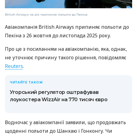
British Airways на рік припиняє польоти до Пекіна
Авіакомпанія British Airways припиняє польоти до
Пекіна з 26 жовтня до листопада 2025 року.
Про це з посиланням на авіакомпанію, яка, однак,
не уточнює причину такого рішення, повідомляє
Reuters
.
ЧИТАЙТЕ ТАКОЖ
Угорський регулятор оштрафував
лоукостера WizzAir на 770 тисяч євро
Водночас у авіакомпанії заявили, що продовжать
щоденні польоти до Шанхаю і Гонконгу. Чи