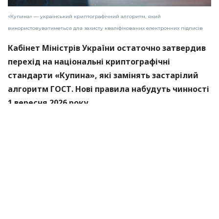
«Купина» — український криптографічний алгоритм, який
використовуватиметься для захисту кваліфікованих електронних підписів
Кабінет Міністрів України остаточно затвердив
перехід на національні криптографічні
стандарти «Купина», які замінять застарілий
алгоритм ГОСТ. Нові правила набудуть чинності
1 вересня 2026 року.
Про це
повідомили
в Міністерстві цифрової
трансформації.
«Купина» — український криптографічний
алгоритм, який використовуватиметься для
захисту кваліфікованих електронних підписів
(КЕП).