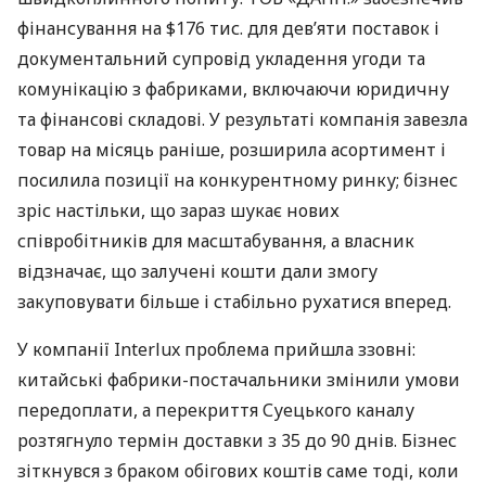
фінансування на $176 тис. для дев’яти поставок і
документальний супровід укладення угоди та
комунікацію з фабриками, включаючи юридичну
та фінансові складові. У результаті компанія завезла
товар на місяць раніше, розширила асортимент і
посилила позиції на конкурентному ринку; бізнес
зріс настільки, що зараз шукає нових
співробітників для масштабування, а власник
відзначає, що залучені кошти дали змогу
закуповувати більше і стабільно рухатися вперед.
У компанії Interlux проблема прийшла ззовні:
китайські фабрики-постачальники змінили умови
передоплати, а перекриття Суецького каналу
розтягнуло термін доставки з 35 до 90 днів. Бізнес
зіткнувся з браком обігових коштів саме тоді, коли