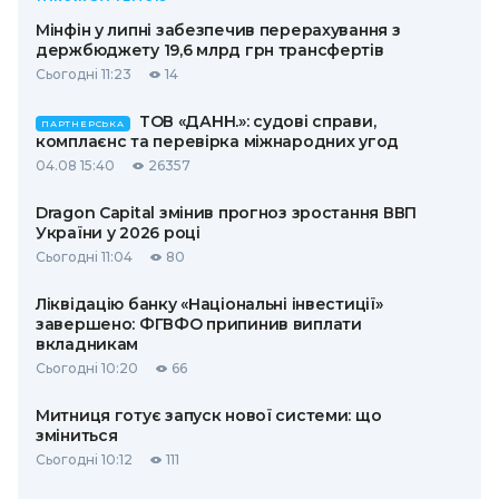
Мінфін у липні забезпечив перерахування з
держбюджету 19,6 млрд грн трансфертів
Сьогодні 11:23
14
ТОВ «ДАНН.»: судові справи,
ПАРТНЕРСЬКА
комплаєнс та перевірка міжнародних угод
04.08 15:40
26357
Dragon Capital змінив прогноз зростання ВВП
України у 2026 році
Сьогодні 11:04
80
Ліквідацію банку «Національні інвестиції»
завершено: ФГВФО припинив виплати
вкладникам
Сьогодні 10:20
66
Митниця готує запуск нової системи: що
зміниться
Сьогодні 10:12
111