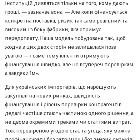
інституцій дивляться тільки на того, кому дають
гроші, — зазначає вона. — Але коли фінансується
конкретна поставка, ризик так само реальний та
високий і з боку фабрики, яка отримує
передоплату. Наша модель побудована так, щоб
жодна з цих двох сторін не залишалася поза
увагою — і саме тому клієнти отримують
фінансування швидко, але не всупереч перевіркам,
а завдяки їм».
Для українських імпортерів, що нарощують
закупівлі на нових ринках, швидкість
фінансування і рівень перевірки контрагентів
дедалі частіше стають частиною одного рішення, а
не двома окремими треками чи статтями витрат.
Тож перевіреною угодою стає та угода, яку можна
профінансувати без затримок і без зайвих ризиків,