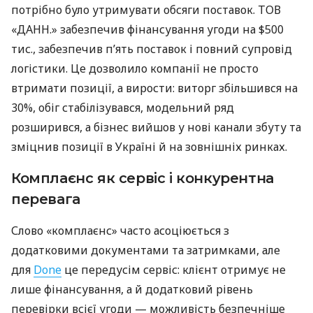
потрібно було утримувати обсяги поставок. ТОВ
«ДАНН.» забезпечив фінансування угоди на $500
тис., забезпечив п’ять поставок і повний супровід
логістики. Це дозволило компанії не просто
втримати позиції, а вирости: виторг збільшився на
30%, обіг стабілізувався, модельний ряд
розширився, а бізнес вийшов у нові канали збуту та
зміцнив позиції в Україні й на зовнішніх ринках.
Комплаєнс як сервіс і конкурентна
перевага
Слово «комплаєнс» часто асоціюється з
додатковими документами та затримками, але
для
Done
це передусім сервіс: клієнт отримує не
лише фінансування, а й додатковий рівень
перевірки всієї угоди — можливість безпечніше