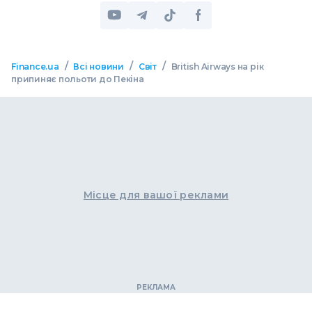
/
/
/
Finance.ua
Всі новини
Світ
British Airways на рік
припиняє польоти до Пекіна
Місце для вашої реклами