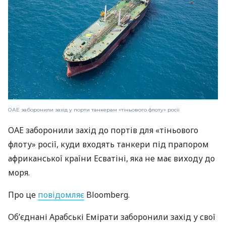
ОАЕ заборонили захід у порти танкерам «тіньового флоту» росії
ОАЕ заборонили захід до портів для «тіньового
флоту» росії, куди входять танкери під прапором
африканської країни Есватіні, яка не має виходу до
моря.
Про це
повідомляє
Bloomberg.
Об’єднані Арабські Емірати заборонили захід у свої