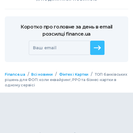
Коротко про головне за день в email
розсилці finance.ua
Ваш email
/
/
/
Finance.ua
Всі новини
Фінтех і Картки
ТОП банківських
рішень для ФОП: коли еквайринг, РРО та бізнес-картки в
одному сервісі