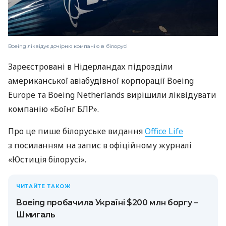
Boeing ліквідує дочірню компанію в білорусі
Зареєстровані в Нідерландах підрозділи
американської авіабудівної корпорації Boeing
Europe та Boeing Netherlands вирішили ліквідувати
компанію «Боїнг БЛР».
Про це пише білоруське видання
Office Life
з посиланням на запис в офіційному журналі
«Юстиція білорусі».
ЧИТАЙТЕ ТАКОЖ
Boeing пробачила Україні $200 млн боргу –
Шмигаль