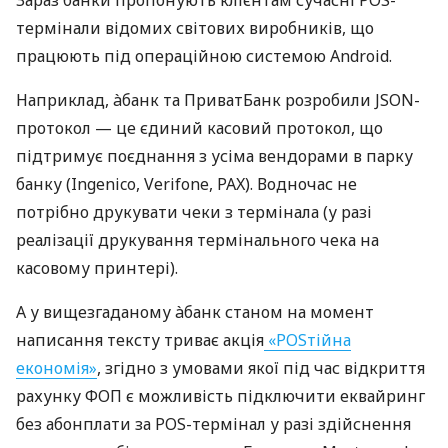
Зараз банки пропонують клієнтам сучасні POS-
термінали відомих світових виробників, що
працюють під операційною системою Android.
Наприклад, àбанк та ПриватБанк розробили JSON-
протокол — це єдиний касовий протокол, що
підтримує поєднання з усіма вендорами в парку
банку (Ingenico, Verifone, PAX). Водночас не
потрібно друкувати чеки з термінала (у разі
реалізації друкування термінального чека на
касовому принтері).
А у вищезгаданому àбанк станом на момент
написання тексту триває акція
«POSтійна
економія»
, згідно з умовами якої під час відкриття
рахунку ФОП є можливість підключити еквайринг
без абонплати за POS-термінал у разі здійснення