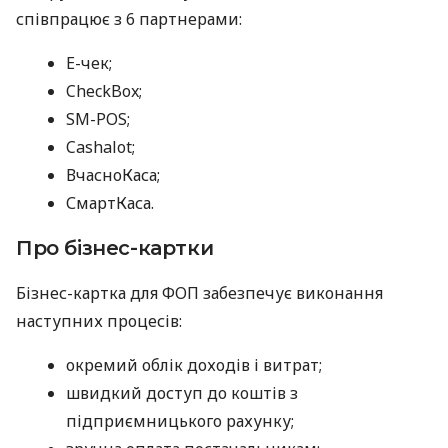
співпрацює з 6 партнерами:
E-чек;
CheckBox;
SM-POS;
Cashalot;
ВчасноКаса;
СмартКаса.
Про бізнес-картки
Бізнес-картка для ФОП забезпечує виконання
наступних процесів:
окремий облік доходів і витрат;
швидкий доступ до коштів з
підприємницького рахунку;