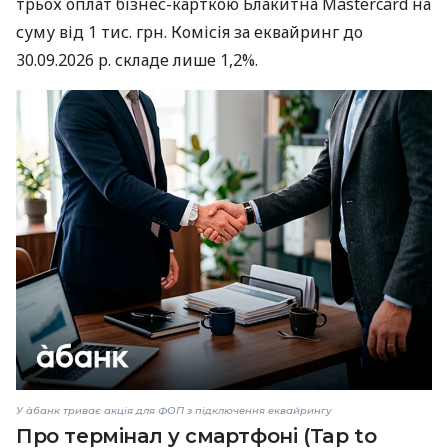
трьох оплат бізнес-карткою Блакитна Mastercard на
суму від 1 тис. грн. Комісія за еквайринг до
30.09.2026 р. складе лише 1,2%.
У àбанк триває акція для ФОП з підключення еквайрингу
Про термінал у смартфоні (Tap to