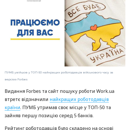
ПУМБ увійшов у ТОП-50 найкращих роботодавців військового часу за
версією Forbes
Видання Forbes та сайт пошуку роботи Work.ua
втретє відзначили
найкращих роботодавців
країни
. ПУМБ утримав своє місце у ТОП-50 та
зайняв першу позицію серед 5 банків.
Рейтинг роботодавців було складено на основі