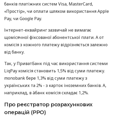
банків платіжних систем Visa, MasterCard,
«Простір», чи оплати шляхом використання Apple
Pay, чи Google Pay.
Інтернет-еквайринг зазвичай не вимагає
щомісячної фіксованої абонентської плати. А от
комісія з кожного платежу відрізняється залежно
від банку.
Так, у ПриватБанк під час використання системи
LiqPay комісія становить 1,5% від суми платежу.
monobank бере 1,3% від суми платежу з
українських та 2% - з карток іноземних банків. А,
наприклад, в àбанк комісія складає 1,2%.
Про реєстратор розрахункових
операцій (РРО)