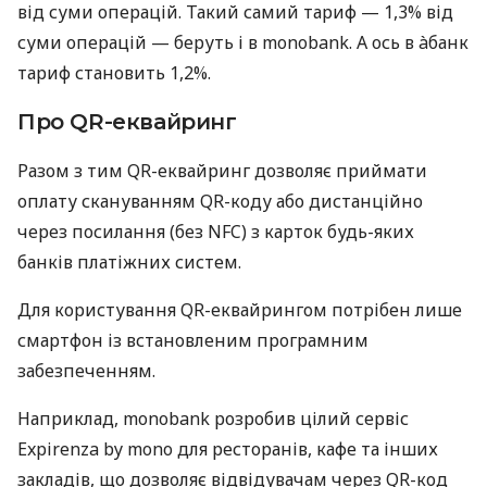
від суми операцій. Такий самий тариф — 1,3% від
суми операцій — беруть і в monobank. А ось в àбанк
тариф становить 1,2%.
Про QR-еквайринг
Разом з тим QR-еквайринг дозволяє приймати
оплату скануванням QR-коду або дистанційно
через посилання (без NFC) з карток будь-яких
банків платіжних систем.
Для користування QR-еквайрингом потрібен лише
смартфон із встановленим програмним
забезпеченням.
Наприклад, monobank розробив цілий сервіс
Expirenza by mono для ресторанів, кафе та інших
закладів, що дозволяє відвідувачам через QR-код