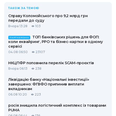
ТАКОЖ ЗА ТЕМОЮ
Справу Коломойського про 9,2 млрд грн
передали до суду
Вчора 13:28
103
ТОП банківських рішень для ФОП:
ПАРТНЕРСЬКА
коли еквайринг, РРО та бізнес-картки в одному
сервісі
04.08 06:50
23107
НКЦПФР поповнила перелік SCAM-проєктів
Вчора 06:13
238
Ліквідацію банку «Національні інвестиції»
завершено: ФГВФО припинив виплати
вкладникам
06.08 10:20
223
росія знищила логістичний комплекс із товарами
PUMA
06.08 06:44
136