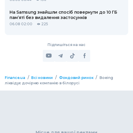
На Samsung знайшли спосіб повернути до 10 ГБ
пам’яті без видалення застосунків
06.08 02:00
225
Підпишіться на нас
/
/
/
Finance.ua
Всі новини
Фондовий ринок
Boeing
ліквідує дочірню компанію в білорусі
Місце для вашої реклами