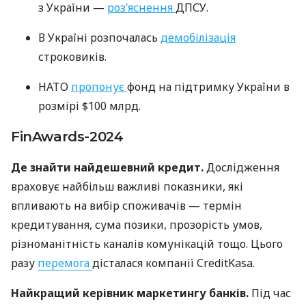
з України —
роз’яснення
ДПСУ.
В Україні розпочалась
демобілізація
строковиків.
НАТО
пропонує
фонд на підтримку України в
розмірі $100 млрд.
FinAwards-2024
Де знайти найдешевний кредит.
Дослідження
враховує найбільш важливі показники, які
впливають на вибір споживачів — термін
кредитування, сума позики, прозорість умов,
різноманітність каналів комунікацій тощо. Цього
разу
перемога
дісталася компанії CreditKasa.
Найкращий керівник маркетингу банків.
Під час