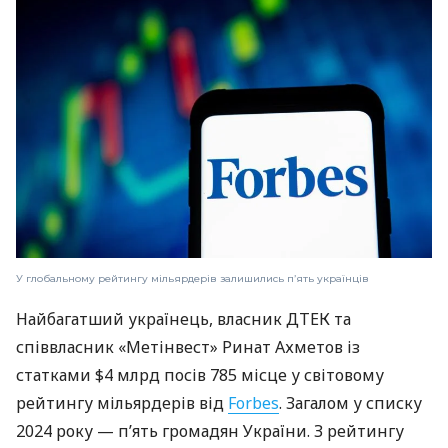
У глобальному рейтингу мільярдерів залишились пʼять українців
Найбагатший українець, власник ДТЕК та
співвласник «Метінвест» Ринат Ахметов із
статками $4 млрд посів 785 місце у світовому
рейтингу мільярдерів від
Forbes
. Загалом у списку
2024 року — пʼять громадян України. З рейтингу