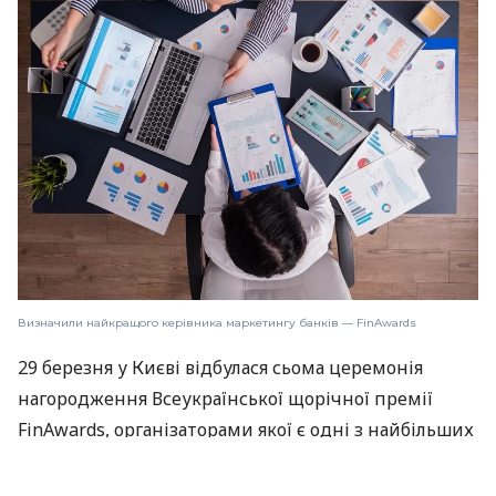
Визначили найкращого керівника маркетингу банків — FinAwards
29 березня у Києві відбулася сьома церемонія
нагородження Всеукраїнської щорічної премії
FinAwards, організаторами якої є одні з найбільших
фінансових порталів України Finance.ua
та «Мінфін».