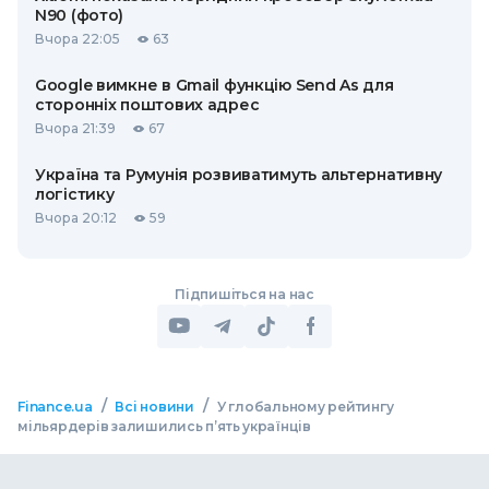
N90 (фото)
Вчора 22:05
63
Google вимкне в Gmail функцію Send As для
сторонніх поштових адрес
Вчора 21:39
67
Україна та Румунія розвиватимуть альтернативну
логістику
Вчора 20:12
59
Підпишіться на нас
/
/
Finance.ua
Всі новини
У глобальному рейтингу
мільярдерів залишились пʼять українців