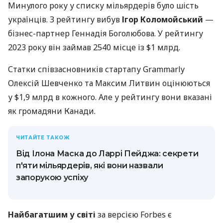
Минулого року у списку мільярдерів було шість
українців. З рейтингу вибув
Ігор Коломойський
—
бізнес-партнер Геннадія Боголюбова. У рейтингу
2023 року він займав 2540 місце із $1 млрд.
Статки співзасновників стартапу Grammarly
Олексій Шевченко та Максим Литвин оцінюються
у $1,9 млрд в кожного. Але у рейтингу вони вказані
як громадяни Канади.
ЧИТАЙТЕ ТАКОЖ
Від Ілона Маска до Ларрі Пейджа: секрети
п'яти мільярдерів, які вони назвали
запорукою успіху
Найбагатшим у світі
за версією Forbes є