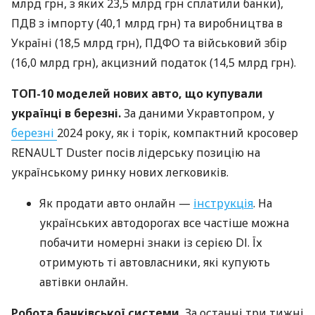
млрд грн, з яких 23,5 млрд грн сплатили банки),
ПДВ з імпорту (40,1 млрд грн) та виробництва в
Україні (18,5 млрд грн), ПДФО та військовий збір
(16,0 млрд грн), акцизний податок (14,5 млрд грн).
ТОП-10 моделей нових авто, що купували
українці в березні.
За даними Укравтопром, у
березні
2024 року, як і торік, компактний кросовер
RENAULT Duster посів лідерську позицію на
українському ринку нових легковиків.
Як продати авто онлайн —
інструкція
. На
українських автодорогах все частіше можна
побачити номерні знаки із серією DІ. Їх
отримують ті автовласники, які купують
автівки онлайн.
Робота банківської системи.
За останні три тижні