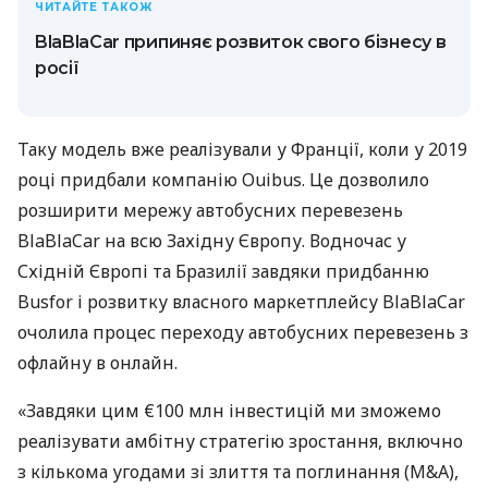
ЧИТАЙТЕ ТАКОЖ
BlaBlaCar припиняє розвиток свого бізнесу в
росії
Таку модель вже реалізували у Франції, коли у 2019
році придбали компанію Ouibus. Це дозволило
розширити мережу автобусних перевезень
BlaBlaCar на всю Західну Європу. Водночас у
Східній Європі та Бразилії завдяки придбанню
Busfor і розвитку власного маркетплейсу BlaBlaCar
очолила процес переходу автобусних перевезень з
офлайну в онлайн.
«Завдяки цим €100 млн інвестицій ми зможемо
реалізувати амбітну стратегію зростання, включно
з кількома угодами зі злиття та поглинання (M&A),