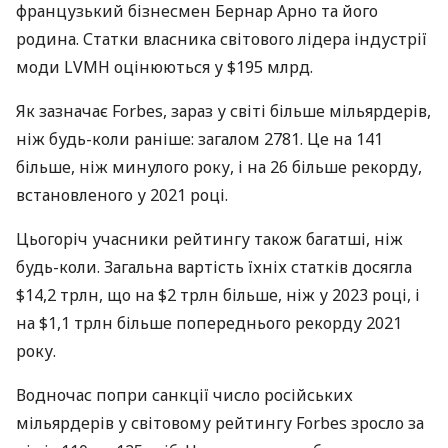
французький бізнесмен Бернар Арно та його
родина. Статки власника світового лідера індустрії
моди LVMH оцінюються у $195 млрд.
Як зазначає Forbes, зараз у світі більше мільярдерів,
ніж будь-коли раніше: загалом 2781. Це на 141
більше, ніж минулого року, і на 26 більше рекорду,
встановленого у 2021 році.
Цьогоріч учасники рейтингу також багатші, ніж
будь-коли. Загальна вартість їхніх статків досягла
$14,2 трлн, що на $2 трлн більше, ніж у 2023 році, і
на $1,1 трлн більше попереднього рекорду 2021
року.
Водночас попри санкції число російських
мільярдерів у світовому рейтингу Forbes зросло за