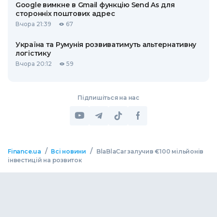
Google вимкне в Gmail функцію Send As для
сторонніх поштових адрес
Вчора 21:39
67
Україна та Румунія розвиватимуть альтернативну
логістику
Вчора 20:12
59
Підпишіться на нас
/
/
Finance.ua
Всі новини
BlaBlaCar залучив €100 мільйонів
інвестицій на розвиток