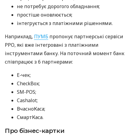
не потребує дорогого обладнання;
простіше оновлюється;
інтегрується з платіжними рішеннями.
Наприклад,
ПУМБ
пропонує партнерські сервіси
РРО, які вже інтегровані з платіжними
інструментами банку. На поточний момент банк
співпрацює з 6 партнерами:
E-чек;
CheckBox;
SM-POS;
Cashalot;
ВчасноКаса;
СмартКаса.
Про бізнес-картки