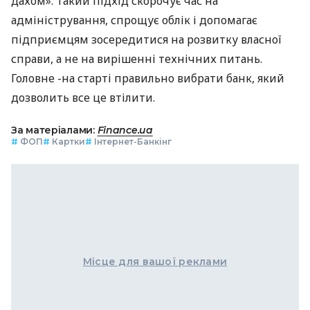
дахом». Такий підхід скорочує час на
адміністрування, спрощує облік і допомагає
підприємцям зосередитися на розвитку власної
справи, а не на вирішенні технічних питань.
Головне -на старті правильно вибрати банк, який
дозволить все це втілити.
За матеріалами:
Finance.ua
#
ФОП
#
Картки
#
Інтернет-Банкінг
Місце для вашої реклами