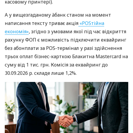
касовому принтері).
А у вищезгаданому àбанк станом на момент
написання тексту триває акція
«POSтійна
економія»
, згідно з умовами якої під час відкриття
рахунку ФОП є можливість підключити еквайринг
без абонплати за POS-термінал у разі здійснення
трьох оплат бізнес-карткою Блакитна Mastercard на
суму від 1 тис. грн. Комісія за еквайринг до
30.09.2026 р. складе лише 1,2%.