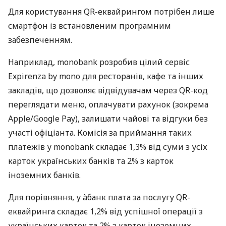
Для користування QR-еквайрингом потрібен лише
смартфон із встановленим програмним
забезпеченням.
Наприклад, monobank розробив цілий сервіс
Expirenza by mono для ресторанів, кафе та інших
закладів, що дозволяє відвідувачам через QR-код
переглядати меню, оплачувати рахунок (зокрема
Apple/Google Pay), залишати чайові та відгуки без
участі офіціанта. Комісія за приймання таких
платежів у monobank складає 1,3% від суми з усіх
карток українських банків та 2% з карток
іноземних банків.
Для порівняння, у àбанк плата за послугу QR-
еквайринга складає 1,2% від успішної операції з
українських карток та 2% з карток іноземних