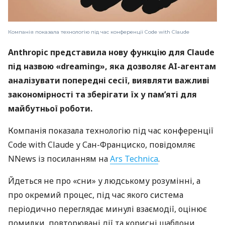
Компанія показала технологію під час конференції Code with Claude
Anthropic представила нову функцію для Claude
під назвою «dreaming», яка дозволяє AI-агентам
аналізувати попередні сесії, виявляти важливі
закономірності та зберігати їх у пам’яті для
майбутньої роботи.
Компанія показала технологію під час конференції
Code with Claude у Сан-Франциско, повідомляє
NNews із посиланням на
Ars Technica
.
Йдеться не про «сни» у людському розумінні, а
про окремий процес, під час якого система
періодично переглядає минулі взаємодії, оцінює
помилки, повторювані дії та корисні шаблони