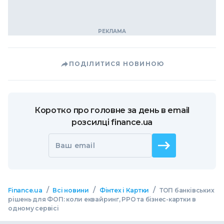
ПОДІЛИТИСЯ НОВИНОЮ
Коротко про головне за день в email
розсилці finance.ua
Ваш email
/
/
/
Finance.ua
Всі новини
Фінтех і Картки
ТОП банківських
рішень для ФОП: коли еквайринг, РРО та бізнес-картки в
одному сервісі