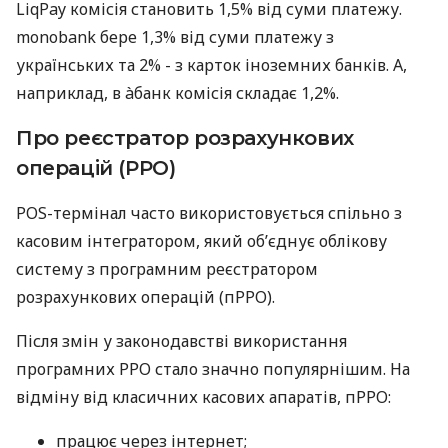
LiqPay комісія становить 1,5% від суми платежу.
monobank бере 1,3% від суми платежу з
українських та 2% - з карток іноземних банків. А,
наприклад, в àбанк комісія складає 1,2%.
Про реєстратор розрахункових
операцій (РРО)
POS-термінал часто використовується спільно з
касовим інтегратором, який об’єднує облікову
систему з програмним реєстратором
розрахункових операцій (пРРО).
Після змін у законодавстві використання
програмних РРО стало значно популярнішим. На
відміну від класичних касових апаратів, пРРО:
працює через інтернет;