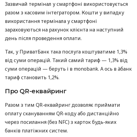
Зазвичай термінал у смартфоні використовується
разом з касовим інтегратором. Кошти у випадку
використання термінала у смартфоні
зараховуються на рахунок клієнта на наступний
день після проведення оплати.
Так, у ПриватБанк така послуга коштуватиме 1,3%
від суми операцій. Такий самий тариф — 1,3% від
суми операцій — беруть і в monobank. А ось в àбанк
тариф становить 1,2%.
Про QR-еквайринг
Разом з тим QR-еквайринг дозволяє приймати
оплату скануванням QR-коду або дистанційно
через посилання (без NFC) з карток будь-яких
банків платіжних систем.