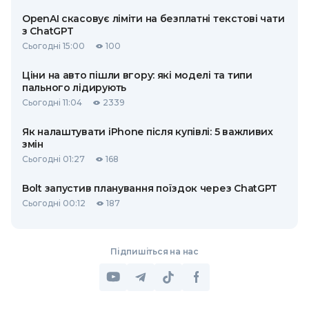
OpenAI скасовує ліміти на безплатні текстові чати
з ChatGPT
Сьогодні 15:00
100
Ціни на авто пішли вгору: які моделі та типи
пального лідирують
Сьогодні 11:04
2339
Як налаштувати iPhone після купівлі: 5 важливих
змін
Сьогодні 01:27
168
Bolt запустив планування поїздок через ChatGPT
Сьогодні 00:12
187
Підпишіться на нас