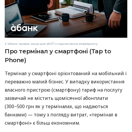
У àбанк триває акція для ФОП з підключення еквайрингу
Про термінал у смартфоні (Tap to
Phone)
Термінал у смартфоні орієнтований на мобільний і
переважно малий бізнес. У випадку використання
власного пристрою (смартфону) тариф на послугу
зазвичай не містить щомісячної абонплати
(300−500 грн як у терміналах, що надаються
банками) — тому з погляду витрат, «термінал в
смартфоні» є більш економним.