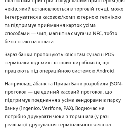
платіжний пристрій з вбудованим принтером для
чеків, який встановлюється в торговій точці, може
інтегруватися з касовою/комп'ютерною технікою
та підтримує приймання карток усіма
способами — чип, магнітна смуга чи NFC, тобто
безконтактна оплата.
Зараз банки пропонують клієнтам сучасні POS-
термінали відомих світових виробників, що
працюють під операційною системою Android.
Наприклад, àбанк та ПриватБанк розробили JSON-
протокол — це єдиний касовий протокол, що
підтримує поєднання з усіма вендорами в парку
банку (Ingenico, Verifone, PAX). Водночас не
потрібно друкувати чеки з термінала (у разі
реалізації друкування термінального чека на