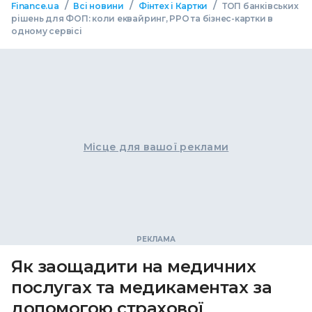
/
/
/
Finance.ua
Всі новини
Фінтех і Картки
ТОП банківських
рішень для ФОП: коли еквайринг, РРО та бізнес-картки в
одному сервісі
Місце для вашої реклами
Як заощадити на медичних
послугах та медикаментах за
допомогою страхової