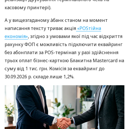
касовому принтері).
А у вищезгаданому àбанк станом на момент
написання тексту триває акція
«POSтійна
економія»
, згідно з умовами якої під час відкриття
рахунку ФОП є можливість підключити еквайринг
без абонплати за POS-термінал у разі здійснення
трьох оплат бізнес-карткою Блакитна Mastercard на
суму від 1 тис. грн. Комісія за еквайринг до
30.09.2026 р. складе лише 1,2%.