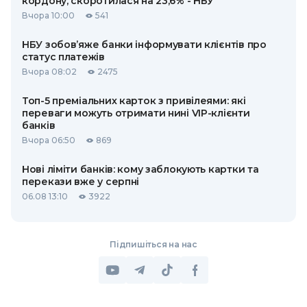
кордону, скоротилася на 23,6% - НБУ
Вчора 10:00
541
НБУ зобов’яже банки інформувати клієнтів про
статус платежів
Вчора 08:02
2475
Топ-5 преміальних карток з привілеями: які
переваги можуть отримати нині VIP-клієнти
банків
Вчора 06:50
869
Нові ліміти банків: кому заблокують картки та
перекази вже у серпні
06.08 13:10
3922
Підпишіться на нас