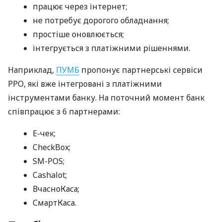
працює через інтернет;
не потребує дорогого обладнання;
простіше оновлюється;
інтегрується з платіжними рішеннями.
Наприклад,
ПУМБ
пропонує партнерські сервіси
РРО, які вже інтегровані з платіжними
інструментами банку. На поточний момент банк
співпрацює з 6 партнерами:
E-чек;
CheckBox;
SM-POS;
Cashalot;
ВчасноКаса;
СмартКаса.