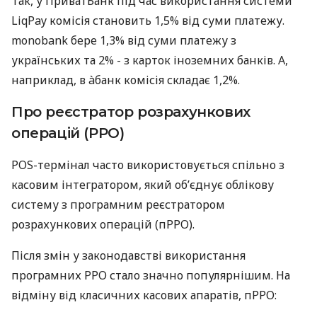
Так, у ПриватБанк під час використання системи
LiqPay комісія становить 1,5% від суми платежу.
monobank бере 1,3% від суми платежу з
українських та 2% - з карток іноземних банків. А,
наприклад, в àбанк комісія складає 1,2%.
Про реєстратор розрахункових
операцій (РРО)
POS-термінал часто використовується спільно з
касовим інтегратором, який об’єднує облікову
систему з програмним реєстратором
розрахункових операцій (пРРО).
Після змін у законодавстві використання
програмних РРО стало значно популярнішим. На
відміну від класичних касових апаратів, пРРО: