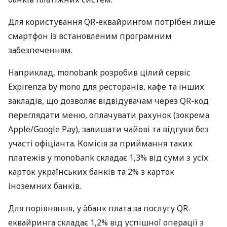
Для користування QR-еквайрингом потрібен лише
смартфон із встановленим програмним
забезпеченням.
Наприклад, monobank розробив цілий сервіс
Expirenza by mono для ресторанів, кафе та інших
закладів, що дозволяє відвідувачам через QR-код
переглядати меню, оплачувати рахунок (зокрема
Apple/Google Pay), залишати чайові та відгуки без
участі офіціанта. Комісія за приймання таких
платежів у monobank складає 1,3% від суми з усіх
карток українських банків та 2% з карток
іноземних банків.
Для порівняння, у àбанк плата за послугу QR-
еквайринга складає 1,2% від успішної операції з