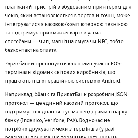
платіжний пристрій з вбудованим принтером для
чеків, який встановлюється в торговій точці, може
інтегруватися з касовою/комп'ютерною технікою
та підтримує приймання карток усіма
способами — чип, магнітна смуга чи NFC, тобто
безконтактна оплата.
Зараз банки пропонують клієнтам сучасні POS-
термінали відомих світових виробників, що
працюють під операційною системою Android.
Наприклад, àбанк та ПриватБанк розробили JSON-
протокол — це єдиний касовий протокол, що
підтримує поєднання з усіма вендорами в парку
банку (Ingenico, Verifone, PAX). Водночас не
потрібно друкувати чеки з термінала (у разі
реалізації друкування термінального чека на