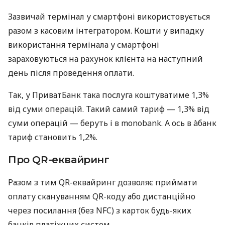
Зазвичай термінал у смартфоні використовується
разом з касовим інтегратором. Кошти у випадку
використання термінала у смартфоні
зараховуються на рахунок клієнта на наступний
день після проведення оплати.
Так, у ПриватБанк така послуга коштуватиме 1,3%
від суми операцій. Такий самий тариф — 1,3% від
суми операцій — беруть і в monobank. А ось в àбанк
тариф становить 1,2%.
Про QR-еквайринг
Разом з тим QR-еквайринг дозволяє приймати
оплату скануванням QR-коду або дистанційно
через посилання (без NFC) з карток будь-яких
банків платіжних систем.