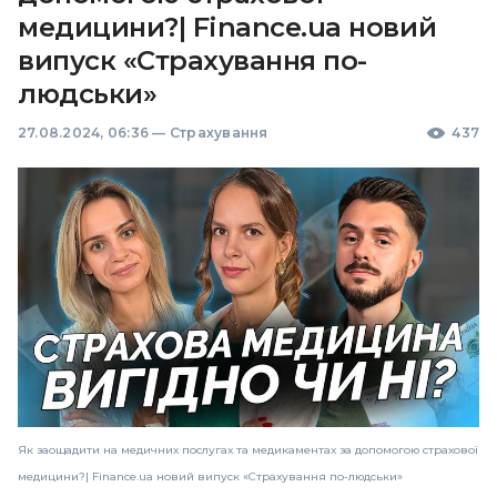
медицини?| Finance.ua новий
випуск «Страхування по-
людськи»
27.08.2024, 06:36
—
Страхування
437
Як заощадити на медичних послугах та медикаментах за допомогою страхової
медицини?| Finance.ua новий випуск «Страхування по-людськи»