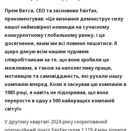
Прем Ватса, СЕО та засновник Fairfax,
прокоментував: «Це визнання демонструє силу
нашої неймовірної команди на сучасному
конкурентному глобальному ринку, і це
досягнення, яким ми всі повинні пишатися. Я
щиро дякую всім нашим чудовим
співробітникам за те, що вони зробили це
можливим, а також за наполегливу працю,
мотивацію та самовідданість, які рухали нашу
компанію вперед. Коли я заснував цю компанію в
1985 році, я навіть не підозрював, що вона
переросте в одну з 500 найкращих компаній
світу!»
У другому кварталі 2024 року скоригований
операційний дохід Fairfax cклав 1 119,4 млн доларів