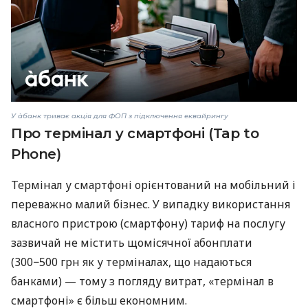
У àбанк триває акція для ФОП з підключення еквайрингу
Про термінал у смартфоні (Tap to
Phone)
Термінал у смартфоні орієнтований на мобільний і
переважно малий бізнес. У випадку використання
власного пристрою (смартфону) тариф на послугу
зазвичай не містить щомісячної абонплати
(300−500 грн як у терміналах, що надаються
банками) — тому з погляду витрат, «термінал в
смартфоні» є більш економним.