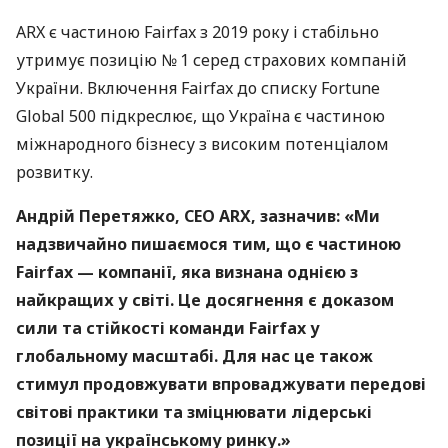
ARX є частиною Fairfax з 2019 року і стабільно
утримує позицію № 1 серед страхових компаній
України. Включення Fairfax до списку Fortune
Global 500 підкреслює, що Україна є частиною
міжнародного бізнесу з високим потенціалом
розвитку.
Андрій Перетяжко, СЕО ARX, зазначив: «Ми
надзвичайно пишаємося тим, що є частиною
Fairfax — компанії, яка визнана однією з
найкращих у світі. Це досягнення є доказом
сили та стійкості команди Fairfax у
глобальному масштабі. Для нас це також
стимул продовжувати впроваджувати передові
світові практики та зміцнювати лідерські
позиції на українському ринку.»