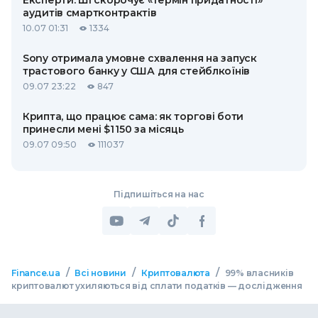
Експерти: ШІ скорочує «термін придатності»
аудитів смартконтрактів
10.07 01:31
1334
Sony отримала умовне схвалення на запуск
трастового банку у США для стейблкоїнів
09.07 23:22
847
Крипта, що працює сама: як торгові боти
принесли мені $1 150 за місяць
09.07 09:50
111037
Підпишіться на нас
/
/
/
Finance.ua
Всі новини
Криптовалюта
99% власників
криптовалют ухиляються від сплати податків — дослідження