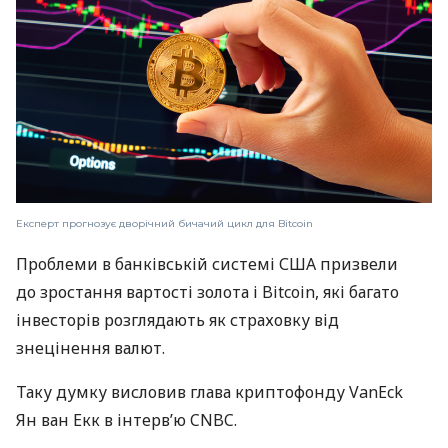
Експерт прогнозує дворічний бичачий цикл для Bitcoin
Проблеми в банківській системі США призвели
до зростання вартості золота і Bitcoin, які багато
інвесторів розглядають як страховку від
знецінення валют.
Таку думку висловив глава криптофонду VanEck
Ян ван Екк в інтерв’ю CNBC.