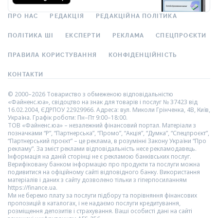
ПРО НАС
РЕДАКЦІЯ
РЕДАКЦІЙНА ПОЛІТИКА
ПОЛІТИКА ШІ
ЕКСПЕРТИ
РЕКЛАМА
СПЕЦПРОЄКТИ
ПРАВИЛА КОРИСТУВАННЯ
КОНФІДЕНЦІЙНІСТЬ
КОНТАКТИ
© 2000–2026 Товариство з обмеженою відповідальністю
«Файненс.юа», свідоцтво на знак для товарів і послуг № 37423 від
16.02.2004, ЄДРПОУ 22929966. Адреса: вул. Миколи Грінченка, 4В, Київ,
Україна. Графік роботи: Пн–Пт 9:00–18:00.
ТОВ «Файненс.юа» – незалежний фінансовий портал. Матеріали з
позначками “Р”, “Партнерська”, “Промо”, “Акція”, “Думка”, “Спецпроєкт”,
“Партнерський проєкт” – це реклама, в розумінні Закону України “Про
рекламу”. За зміст реклами відповідальність несе рекламодавець.
Інформація на даній сторінці не є рекламою банківських послуг.
Верифіковану банком інформацію про продукти та послуги можна
подивитися на офіційному сайті відповідного банку. Використання
матеріалів і даних з сайту дозволено тільки з гіперпосиланням
https://finance.ua.
Ми не беремо плату за послуги підбору та порівняння фінансових
пропозицій в каталогах, і не надаємо послуги кредитування,
розміщення депозитів і страхування. Ваші особисті дані на сайті