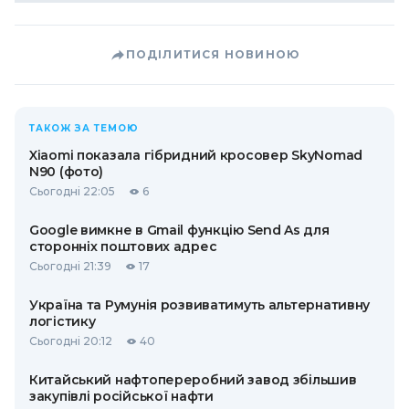
ПОДІЛИТИСЯ НОВИНОЮ
ТАКОЖ ЗА ТЕМОЮ
Xiaomi показала гібридний кросовер SkyNomad
N90 (фото)
Сьогодні 22:05
6
Google вимкне в Gmail функцію Send As для
сторонніх поштових адрес
Сьогодні 21:39
17
Україна та Румунія розвиватимуть альтернативну
логістику
Сьогодні 20:12
40
Китайський нафтопереробний завод збільшив
закупівлі російської нафти