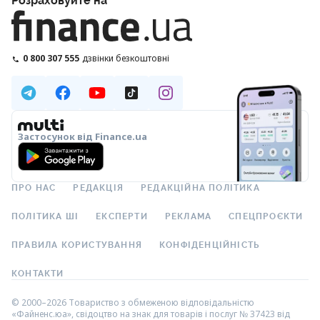
Розраховуйте на
0 800 307 555
дзвінки безкоштовні
Застосунок від Finance.ua
ПРО НАС
РЕДАКЦІЯ
РЕДАКЦІЙНА ПОЛІТИКА
ПОЛІТИКА ШІ
ЕКСПЕРТИ
РЕКЛАМА
СПЕЦПРОЄКТИ
ПРАВИЛА КОРИСТУВАННЯ
КОНФІДЕНЦІЙНІСТЬ
КОНТАКТИ
© 2000–2026 Товариство з обмеженою відповідальністю
«Файненс.юа», свідоцтво на знак для товарів і послуг № 37423 від