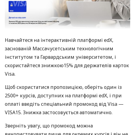
Навчайтеся на інтерактивній платформі edX,
заснованій Массачусетським технологічним
інститутом та Гарвардським університетом, і
скористайтеся знижкою15% для держателів карток
Visa.
Щоб скористатися пропозицією, оберіть один із
2500+ курсів, доступних на платформі edX, і при
оплаті введіть спеціальний промокод від Visa —
VISA15. Знижка застосовується автоматично.
Зверніть увагу, що промокод можна
використовувати лише для окремих курсів і він не