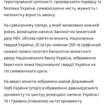
територіальної цілісності, громадського порядку та
безпеки України, символізуючи честь, мужність і
непохитну вірність закону.
На сувенірному папері, у який запаковано кожний
ролик, розміщено написи: Банкнотно-монетний
двір НБУ, обігова пам’ятна монета, Національна
гвардія України, 25 Штук, номінал 250 та графічний
символ гривні; логотип Банкнотно-монетного
двору Національного банку України, зображення
беретного знака Національної гвардії України на
тлі символічного щита.
На аверсі монети зображено малий Державний
Герб України (угорі); в обрамленні давньоруського
орнаменту по центру розміщені написи: Україна /
10 / Гривень (півколом); на тлі орнаменту