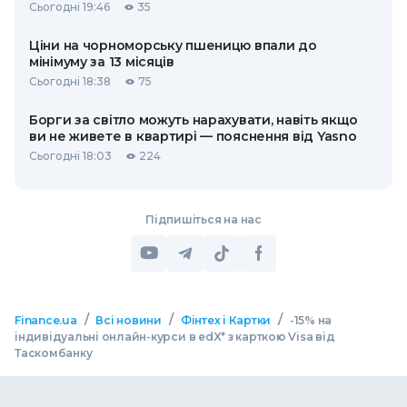
Сьогодні 19:46
35
Ціни на чорноморську пшеницю впали до
мінімуму за 13 місяців
Сьогодні 18:38
75
Борги за світло можуть нарахувати, навіть якщо
ви не живете в квартирі — пояснення від Yasno
Сьогодні 18:03
224
Підпишіться на нас
/
/
/
Finance.ua
Всі новини
Фінтех і Картки
-15% на
індивідуальні онлайн-курси в edX* з карткою Visa від
Таскомбанку