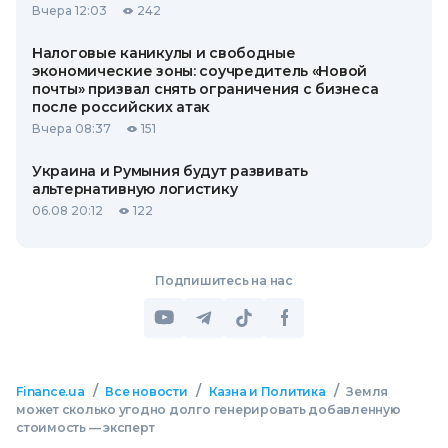
Вчера 12:03
242
Налоговые каникулы и свободные
экономические зоны: соучредитель «Новой
почты» призвал снять ограничения с бизнеса
после российских атак
Вчера 08:37
151
Украина и Румыния будут развивать
альтернативную логистику
06.08 20:12
122
Подпишитесь на нас
/
/
/
Finance.ua
Все новости
Казна и Политика
Земля
может сколько угодно долго генерировать добавленную
стоимость — эксперт