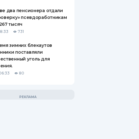
ве два пенсионера отдали
роверку» псевдоработникам
267 тысяч
18:33
731
емя зимних блекаутов
нники поставляли
ественный уголь для
ения.
06:33
80