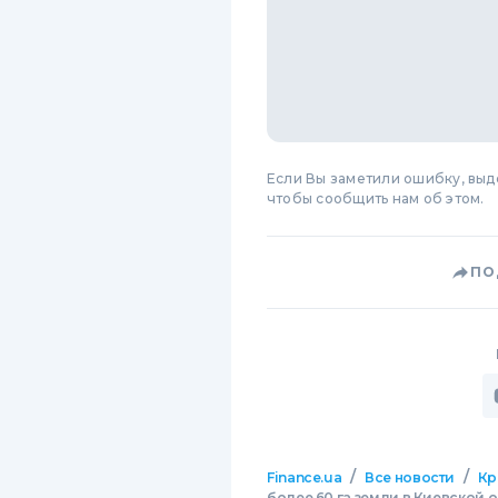
Если Вы заметили ошибку, вы
чтобы сообщить нам об этом.
ПО
/
/
Finance.ua
Все новости
Кр
более 60 га земли в Киевской 