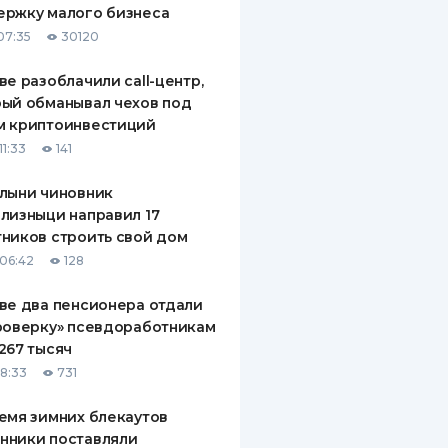
ержку малого бизнеса
ДИТЕЛИ ПО
07:35
30120
ВАНИЮ
ве разоблачили call-центр,
РАХОВЫЕ ПОЛИСЫ
ый обманывал чехов под
м криптоинвестиций
ВЫЕ КОМПАНИИ
11:33
141
 О СТРАХОВЫХ
ИЯХ
лыни чиновник
лизныци направил 17
КА И ОПЛАТА
ников строить свой дом
06:42
128
ТЫ
ве два пенсионера отдали
роверку» псевдоработникам
267 тысяч
18:33
731
емя зимних блекаутов
нники поставляли