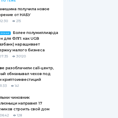
 ПО ТЕМЕ
анишина получила новое
зрение от НАБУ
12:30
215
Более полумиллиарда
ЕРСКАЯ
н для ФЛП: как UGB
азбанк) наращивает
ержку малого бизнеса
07:35
30120
ве разоблачили call-центр,
ый обманывал чехов под
м криптоинвестиций
11:33
141
лыни чиновник
лизныци направил 17
ников строить свой дом
06:42
128