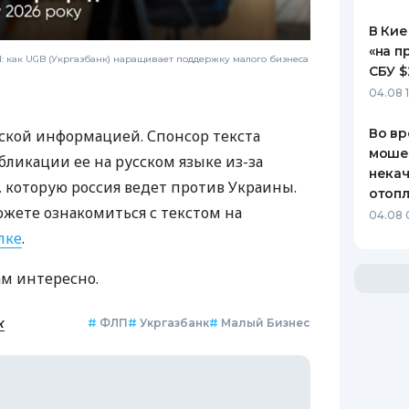
В Кие
«на п
 как UGB (Укргазбанк) наращивает поддержку малого бизнеса
СБУ $
04.08 
Во вр
ской информацией. Спонсор текста
моше
бликации ее на русском языке из-за
некач
которую россия ведет против Украины.
отопл
ожете ознакомиться с текстом на
04.08 
лке
.
ам интересно.
к
#
ФЛП
#
Укргазбанк
#
Малый Бизнес