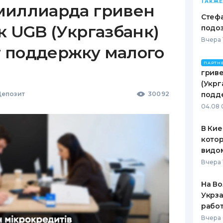
ТАКЖЕ
миллиарда гривен
Стеф
к UGB (Укргазбанк)
подо
Вчера 
 поддержку малого
ПАРТН
гриве
(Укрг
епозит
30092
подд
04.08 
В Кие
котор
видо
Вчера 
На Во
Укрза
работ
Вчера 