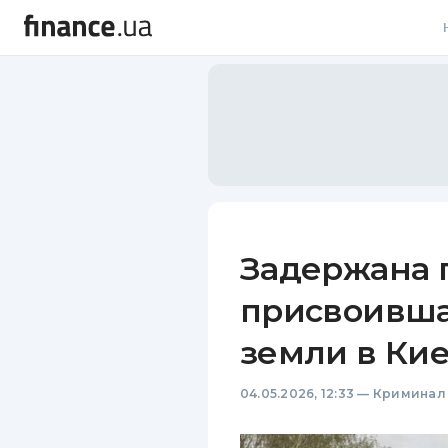
В
В
Л
А
Н
Задержана г
С
присвоивша
П
земли в Кие
Т
04.05.2026, 12:33
—
Криминал
Р