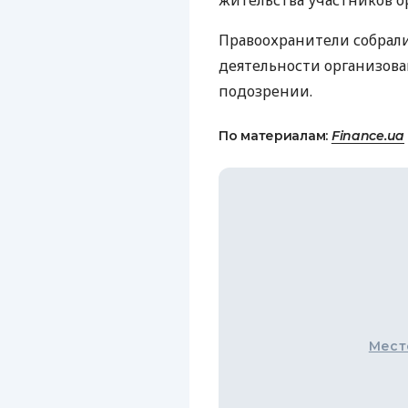
жительства участников о
Правоохранители собрали
деятельности организов
подозрении.
По материалам:
Finance.ua
Мест