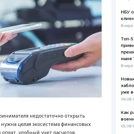
НБУ 
клиен
Вчера 
Топ-5
приви
преим
ныне 
Вчера 
Новые
забло
уже в
06.08 1
Как р
ринимателя недостаточно открыть
воен
у нужна целая экосистема финансовых
05.08 1
 оплат, удобный учет расчетов,