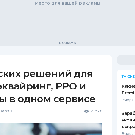
Место для вашей рекламы
ских решений для
ТАКЖЕ
эквайринг, РРО и
Какие
Premi
ы в одном сервисе
Вчера 
 Карты
21728
Зараб
украи
сокра
Вчера 