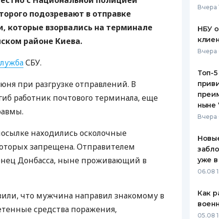
местно с Национальной полицией
Вчера 
торого подозревают в отправке
ЕЖЕМЕСЯЧНЫЙ ОБЗОР
ПУТЕВО
КЕШБЭКА
СТРАХО
и,
которые взорвались на терминале
НБУ 
клиен
ском районе Киева.
ПУТЕВОДИТЕЛИ ПО
ВСЕ СТ
Вчера 
БАНКОВСКИМ КАРТАМ
служба
СБУ.
СТРАХО
Топ-5
ня при разгрузке отправлений. В
приви
ОТЗЫВЫ
КОМПАН
преим
гиб работник почтового терминала, еще
ныне 
равмы.
ДОСТАВ
Вчера 
посылке находились осколочные
КОНТАК
Новые
которых запрещена. Отправителем
забло
женец Донбасса, ныне проживающий в
уже в
06.08 1
Как р
вили, что мужчина направил знакомому в
воен
етенные средства поражения,
05.08 1