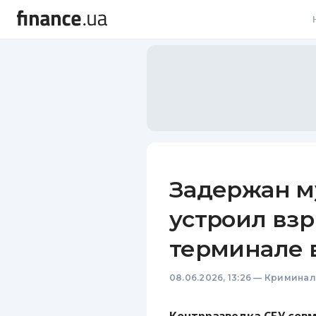
В
В
Л
А
Н
Задержан м
С
устроил взр
П
терминале 
Т
08.06.2026, 13:26
—
Криминал
Р