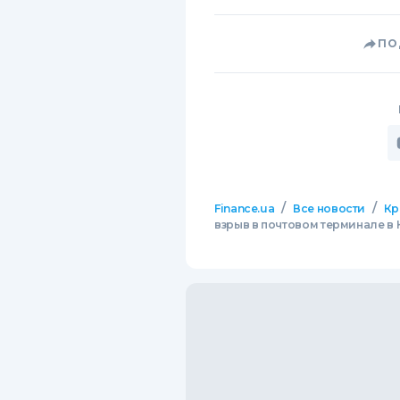
ПО
/
/
Finance.ua
Все новости
Кр
взрыв в почтовом терминале в 