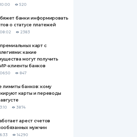
10:00
520
ДИТЕЛИ ПО
ВАНИЮ
обяжет банки информировать
тов о статусе платежей
РАХОВЫЕ ПОЛИСЫ
08:02
2383
ВЫЕ КОМПАНИИ
 премиальных карт с
легиями: какие
 О СТРАХОВЫХ
ИЯХ
ущества могут получить
VIP-клиенты банков
КА И ОПЛАТА
06:50
847
ТЫ
 лимиты банков: кому
кируют карты и переводы
 августе
3:10
3874
аботает арест счетов
нообязанных мужчин
6:33
14290