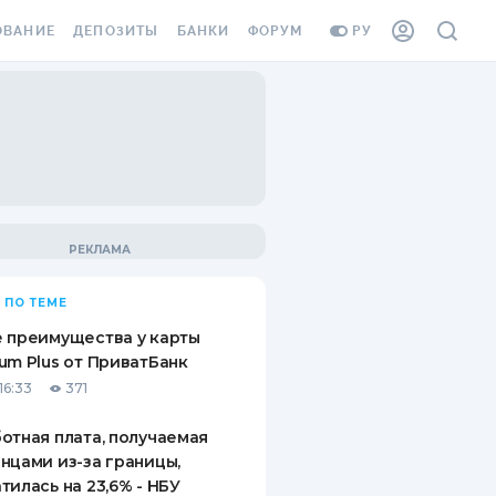
ОВАНИЕ
ДЕПОЗИТЫ
БАНКИ
ФОРУМ
РУ
ВСЕ ДЕПОЗИТЫ
ВСЕ БАНКИ
ВАНИЕ ЖИЛЬЯ ОТ
ДЕПОЗИТЫ В USD
ОТЗЫВЫ О БАНКАХ
И ШАХЕДОВ
ДЕПОЗИТЫ В EUR
МИКРОФИНАНСОВЫЕ
АХОВКА ЗАГРАНИЦУ
ОРГАНИЗАЦИИ
БОНУС К ДЕПОЗИТАМ
ОТЗЫВЫ ОБ МФО
УСЛОВИЯ АКЦИИ
Я КАРТА
 ПО ТЕМЕ
ВОПРОСЫ И ОТВЕТЫ
ОННАЯ ВИНЬЕТКА
 преимущества у карты
ДЕПОЗИТНЫЙ КАЛЬКУЛЯТОР
um Plus от ПриватБанк
Я СОТРУДНИКОВ
16:33
371
ПУТЕВОДИТЕЛИ ПО
SSISTANCE
СБЕРЕЖЕНИЯМ
отная плата, получаемая
нцами из-за границы,
ВАНИЕ ОТ
тилась на 23,6% - НБУ
ТНЫХ СЛУЧАЕВ