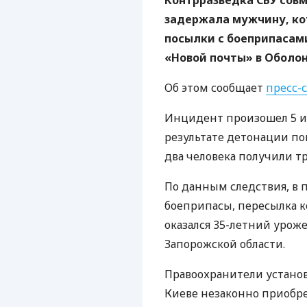
Контрразведка СБУ сов
задержала мужчину, ко
посылки с
боеприпасам
«Новой почты» в Оболон
Об этом сообщает
пресс-
Инцидент произошел 5 ию
результате детонации по
два человека получили т
По данным следствия, в 
боеприпасы, пересылка 
оказался 35-летний уро
Запорожской области.
Правоохранители устано
Киеве незаконно приобр