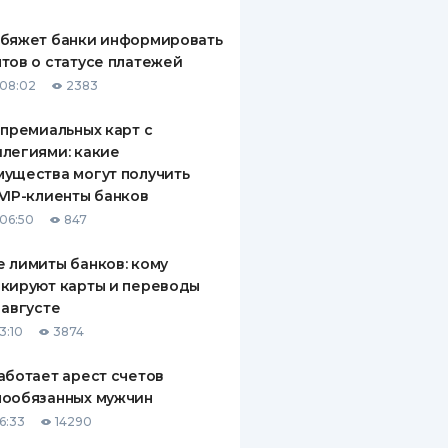
обяжет банки информировать
тов о статусе платежей
08:02
2383
 премиальных карт с
легиями: какие
ущества могут получить
VIP-клиенты банков
06:50
847
 лимиты банков: кому
кируют карты и переводы
 августе
3:10
3874
аботает арест счетов
нообязанных мужчин
6:33
14290